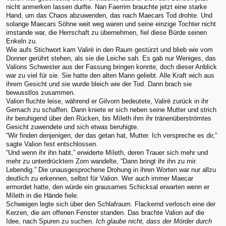
nicht anmerken lassen durfte. Nan Faerrim brauchte jetzt eine starke
Hand, um das Chaos abzuwenden, das nach Maecars Tod drohte. Und
solange Maecars Söhne weit weg waren und seine einzige Tochter nicht
imstande war, die Herrschaft zu übernehmen, fiel diese Bürde seinen
Enkeln zu.
Wie aufs Stichwort kam Valirë in den Raum gestürzt und blieb wie vom
Donner gerührt stehen, als sie die Leiche sah. Es gab nur Weniges, das
Valions Schwester aus der Fassung bringen konnte, doch dieser Anblick
war zu viel für sie. Sie hatte den alten Mann geliebt. Alle Kraft wich aus
ihrem Gesicht und sie wurde bleich wie der Tod. Dann brach sie
bewusstlos zusammen.
Valion fluchte leise, während er Gilvorn bedeutete, Valirë zurück in ihr
Gemach zu schaffen. Dann kniete er sich neben seine Mutter und strich
ihr beruhigend über den Rücken, bis Míleth ihm ihr tränenüberströmtes
Gesicht zuwendete und sich etwas beruhigte.
“Wir finden denjenigen, der das getan hat, Mutter. Ich verspreche es dir,”
sagte Valion fest entschlossen.
“Und wenn ihr ihn habt,” erwiderte Míleth, deren Trauer sich mehr und
mehr zu unterdrücktem Zorn wandelte, “Dann bringt ihr ihn zu mir.
Lebendig.” Die unausgesprochene Drohung in ihren Worten war nur allzu
deutlich zu erkennen, selbst für Valion. Wer auch immer Maecar
ermordet hatte, den würde ein grausames Schicksal erwarten wenn er
Míleth in die Hände fiele.
Schweigen legte sich über den Schlafraum. Flackernd verlosch eine der
Kerzen, die am offenen Fenster standen. Das brachte Valion auf die
Idee, nach Spuren zu suchen.
Ich glaube nicht, dass der Mörder durch