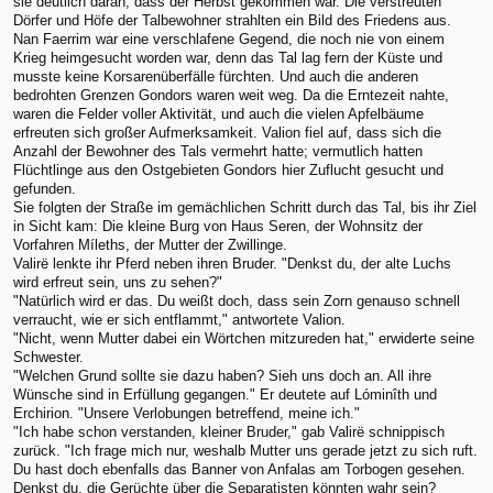
sie deutlich daran, dass der Herbst gekommen war. Die verstreuten
Dörfer und Höfe der Talbewohner strahlten ein Bild des Friedens aus.
Nan Faerrim war eine verschlafene Gegend, die noch nie von einem
Krieg heimgesucht worden war, denn das Tal lag fern der Küste und
musste keine Korsarenüberfälle fürchten. Und auch die anderen
bedrohten Grenzen Gondors waren weit weg. Da die Erntezeit nahte,
waren die Felder voller Aktivität, und auch die vielen Apfelbäume
erfreuten sich großer Aufmerksamkeit. Valion fiel auf, dass sich die
Anzahl der Bewohner des Tals vermehrt hatte; vermutlich hatten
Flüchtlinge aus den Ostgebieten Gondors hier Zuflucht gesucht und
gefunden.
Sie folgten der Straße im gemächlichen Schritt durch das Tal, bis ihr Ziel
in Sicht kam: Die kleine Burg von Haus Seren, der Wohnsitz der
Vorfahren Míleths, der Mutter der Zwillinge.
Valirë lenkte ihr Pferd neben ihren Bruder. "Denkst du, der alte Luchs
wird erfreut sein, uns zu sehen?"
"Natürlich wird er das. Du weißt doch, dass sein Zorn genauso schnell
verraucht, wie er sich entflammt," antwortete Valion.
"Nicht, wenn Mutter dabei ein Wörtchen mitzureden hat," erwiderte seine
Schwester.
"Welchen Grund sollte sie dazu haben? Sieh uns doch an. All ihre
Wünsche sind in Erfüllung gegangen." Er deutete auf Lóminîth und
Erchirion. "Unsere Verlobungen betreffend, meine ich."
"Ich habe schon verstanden, kleiner Bruder," gab Valirë schnippisch
zurück. "Ich frage mich nur, weshalb Mutter uns gerade jetzt zu sich ruft.
Du hast doch ebenfalls das Banner von Anfalas am Torbogen gesehen.
Denkst du, die Gerüchte über die Separatisten könnten wahr sein?