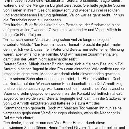
“Wir müssen sofort eine Nachricht an Beretar entsenden,” sagte Míleth,
während sich die Menge im Burghof zerstreute. Sie hatte jegliche Spuren
von Tränen in ihrem Gesicht abgewischt und wieder zu ihrer resoluten
und entschlossenen Haltung gefunden. Valion war es ganz recht, ihr nun
die Entscheidungen zu überlassen.
“Ich fürchte, Euer Bruder wird seinen Posten bei der Stadtwache nicht
aufgeben wollen,” wendete Gilvorn ein, während er und Valion Míleth in
die große Halle folgten.
“Er hat sich seiner Verantwortung schon viel zu lange entzogen,”
erwiderte Míleth. “Nan Faerrim - seine Heimat - braucht ihn jetzt, mehr
denn je. Ich weiß, dass mein Vater und Beretar nur selten einer Meinung
waren, aber wir sind eine Familie. Und wir müssen zusammenhalten,
damit uns der Sturm nicht auseinander reißt.”
Beretar Seren, Míleth älterer Bruder, hatte sich auf einem Besuch in Dol
Amroth in seiner Jugend in eine Frau vom einfachen Volk verliebt und sie
insgeheim geheiratet. Maecar war damit nicht einverstanden gewesen,
hatte seinem Sohn aber dennoch gestattet, die Ehe fortzuführen. Doch
als Beretar auf den Wunsch seiner Frau dauerhaft nach Dol Amroth zog
und sein Erbe ausschlug, war kaum noch ein freundliches Wort zwischen
Vater und Sohn gesprochen worden, bis der Kontakt schließlich nahezu
abgebrochen worden war. Beretar begnügte sich damit, in die Stadtwache
von Dol Amroth einzutreten und hatte es bis zum Amt des
Kommandanten gebracht. Doch mit Maecars Tod würden ihn nun seine
vergessen geglaubten Verpflichtungen einholen, wenn die Nachricht in
Dol Amroth eintraf.
“Ich denke, Ihr solltet nun das Volk Eurer Heimat durch diese
schwierigen Zeiten führen, Herrin,” befand Gilvorn. “Ihr werdet geliebt und