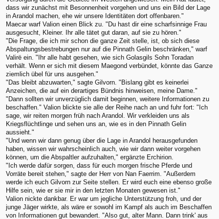
dass wir zunächst mit Besonnenheit vorgehen und uns ein Bild der Lage
in Arandol machen, ehe wir unsere Identitäten dort offenbaren."
Maecar warf Valion einen Blick zu. "Du hast dir eine scharfsinnige Frau
ausgesucht, Kleiner. Ihr alle tätet gut daran, auf sie zu hören."
"Die Frage, die ich mir schon die ganze Zeit stelle, ist, ob sich diese
Abspaltungsbestrebungen nur auf die Pinnath Gelin beschränken," warf
Valirë ein. "Ihr alle habt gesehen, wie sich Golasgils Sohn Toradan
verhält. Wenn er sich mit diesem Maegond verbündet, könnte das Ganze
ziemlich übel für uns ausgehen."
"Das bleibt abzuwarten," sagte Gilvorn. "Bislang gibt es keinerlei
Anzeichen, die auf ein derartiges Bündnis hinweisen, meine Dame."
"Dann sollten wir unverzüglich damit beginnen, weitere Informationen zu
beschaffen." Valion blickte sie alle der Reihe nach an und fuhr fort: "Ich
sage, wir reiten morgen früh nach Arandol. Wir verkleiden uns als
Kriegsflüchtlinge und sehen uns an, wie es in den Pinnath Gelin
aussieht."
"Und wenn wir dann genug über die Lage in Arandol herausgefunden
haben, wissen wir wahrscheinlich auch, wie wir dann weiter vorgehen
können, um die Abspaltler aufzuhalten," ergänzte Erchirion.
"Ich werde dafür sorgen, dass für euch morgen frische Pferde und
Vorräte bereit stehen," sagte der Herr von Nan Faerrim. "Außerdem
werde ich euch Gilvorn zur Seite stellen. Er wird euch eine ebenso große
Hilfe sein, wie er sie mir in den letzten Monaten gewesen ist."
Valion nickte dankbar. Er war um jegliche Unterstützung froh, und der
junge Jäger wirkte, als wäre er sowohl im Kampf als auch im Beschaffen
von Informationen gut bewandert. "Also gut, alter Mann. Dann trink' aus