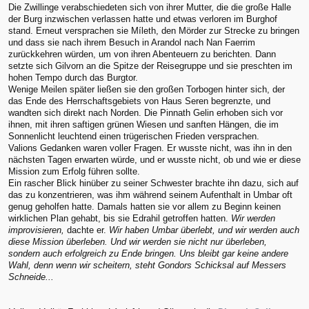
Die Zwillinge verabschiedeten sich von ihrer Mutter, die die große Halle
der Burg inzwischen verlassen hatte und etwas verloren im Burghof
stand. Erneut versprachen sie Míleth, den Mörder zur Strecke zu bringen
und dass sie nach ihrem Besuch in Arandol nach Nan Faerrim
zurückkehren würden, um von ihren Abenteuern zu berichten. Dann
setzte sich Gilvorn an die Spitze der Reisegruppe und sie preschten im
hohen Tempo durch das Burgtor.
Wenige Meilen später ließen sie den großen Torbogen hinter sich, der
das Ende des Herrschaftsgebiets von Haus Seren begrenzte, und
wandten sich direkt nach Norden. Die Pinnath Gelin erhoben sich vor
ihnen, mit ihren saftigen grünen Wiesen und sanften Hängen, die im
Sonnenlicht leuchtend einen trügerischen Frieden versprachen.
Valions Gedanken waren voller Fragen. Er wusste nicht, was ihn in den
nächsten Tagen erwarten würde, und er wusste nicht, ob und wie er diese
Mission zum Erfolg führen sollte.
Ein rascher Blick hinüber zu seiner Schwester brachte ihn dazu, sich auf
das zu konzentrieren, was ihm während seinem Aufenthalt in Umbar oft
genug geholfen hatte. Damals hatten sie vor allem zu Beginn keinen
wirklichen Plan gehabt, bis sie Edrahil getroffen hatten.
Wir werden
improvisieren,
dachte er.
Wir haben Umbar überlebt, und wir werden auch
diese Mission überleben. Und wir werden sie nicht nur überleben,
sondern auch erfolgreich zu Ende bringen. Uns bleibt gar keine andere
Wahl, denn wenn wir scheitern, steht Gondors Schicksal auf Messers
Schneide...