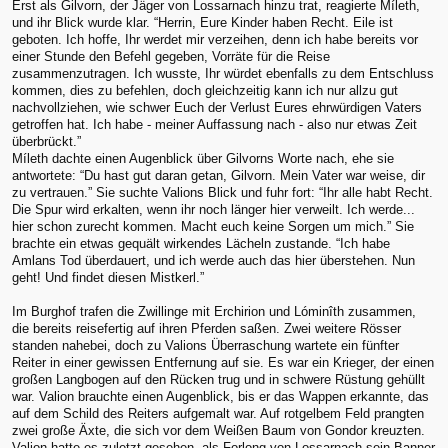
Erst als Gilvorn, der Jäger von Lossarnach hinzu trat, reagierte Míleth,
und ihr Blick wurde klar. “Herrin, Eure Kinder haben Recht. Eile ist
geboten. Ich hoffe, Ihr werdet mir verzeihen, denn ich habe bereits vor
einer Stunde den Befehl gegeben, Vorräte für die Reise
zusammenzutragen. Ich wusste, Ihr würdet ebenfalls zu dem Entschluss
kommen, dies zu befehlen, doch gleichzeitig kann ich nur allzu gut
nachvollziehen, wie schwer Euch der Verlust Eures ehrwürdigen Vaters
getroffen hat. Ich habe - meiner Auffassung nach - also nur etwas Zeit
überbrückt.”
Míleth dachte einen Augenblick über Gilvorns Worte nach, ehe sie
antwortete: “Du hast gut daran getan, Gilvorn. Mein Vater war weise, dir
zu vertrauen.” Sie suchte Valions Blick und fuhr fort: “Ihr alle habt Recht.
Die Spur wird erkalten, wenn ihr noch länger hier verweilt. Ich werde...
hier schon zurecht kommen. Macht euch keine Sorgen um mich.” Sie
brachte ein etwas gequält wirkendes Lächeln zustande. “Ich habe
Amlans Tod überdauert, und ich werde auch das hier überstehen. Nun
geht! Und findet diesen Mistkerl.”
Im Burghof trafen die Zwillinge mit Erchirion und Lóminîth zusammen,
die bereits reisefertig auf ihren Pferden saßen. Zwei weitere Rösser
standen nahebei, doch zu Valions Überraschung wartete ein fünfter
Reiter in einer gewissen Entfernung auf sie. Es war ein Krieger, der einen
großen Langbogen auf den Rücken trug und in schwere Rüstung gehüllt
war. Valion brauchte einen Augenblick, bis er das Wappen erkannte, das
auf dem Schild des Reiters aufgemalt war. Auf rotgelbem Feld prangten
zwei große Äxte, die sich vor dem Weißen Baum von Gondor kreuzten.
Valion hatte es zuletzt gesehen, als Forlong von Lossarnach sein Banner