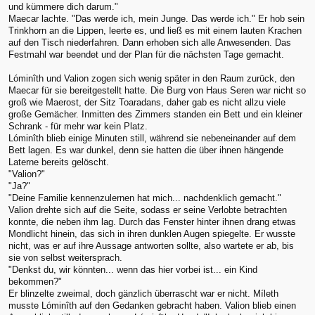
und kümmere dich darum."
Maecar lachte. "Das werde ich, mein Junge. Das werde ich." Er hob sein
Trinkhorn an die Lippen, leerte es, und ließ es mit einem lauten Krachen
auf den Tisch niederfahren. Dann erhoben sich alle Anwesenden. Das
Festmahl war beendet und der Plan für die nächsten Tage gemacht.
Lóminîth und Valion zogen sich wenig später in den Raum zurück, den
Maecar für sie bereitgestellt hatte. Die Burg von Haus Seren war nicht so
groß wie Maerost, der Sitz Toaradans, daher gab es nicht allzu viele
große Gemächer. Inmitten des Zimmers standen ein Bett und ein kleiner
Schrank - für mehr war kein Platz.
Lóminîth blieb einige Minuten still, während sie nebeneinander auf dem
Bett lagen. Es war dunkel, denn sie hatten die über ihnen hängende
Laterne bereits gelöscht.
"Valion?"
"Ja?"
"Deine Familie kennenzulernen hat mich... nachdenklich gemacht."
Valion drehte sich auf die Seite, sodass er seine Verlobte betrachten
konnte, die neben ihm lag. Durch das Fenster hinter ihnen drang etwas
Mondlicht hinein, das sich in ihren dunklen Augen spiegelte. Er wusste
nicht, was er auf ihre Aussage antworten sollte, also wartete er ab, bis
sie von selbst weitersprach.
"Denkst du, wir könnten... wenn das hier vorbei ist... ein Kind
bekommen?"
Er blinzelte zweimal, doch gänzlich überrascht war er nicht. Míleth
musste Lóminîth auf den Gedanken gebracht haben. Valion blieb einen