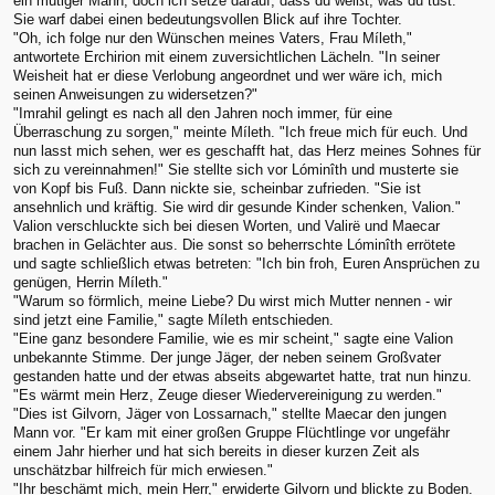
ein mutiger Mann, doch ich setze darauf, dass du weißt, was du tust."
Sie warf dabei einen bedeutungsvollen Blick auf ihre Tochter.
"Oh, ich folge nur den Wünschen meines Vaters, Frau Míleth,"
antwortete Erchirion mit einem zuversichtlichen Lächeln. "In seiner
Weisheit hat er diese Verlobung angeordnet und wer wäre ich, mich
seinen Anweisungen zu widersetzen?"
"Imrahil gelingt es nach all den Jahren noch immer, für eine
Überraschung zu sorgen," meinte Míleth. "Ich freue mich für euch. Und
nun lasst mich sehen, wer es geschafft hat, das Herz meines Sohnes für
sich zu vereinnahmen!" Sie stellte sich vor Lóminîth und musterte sie
von Kopf bis Fuß. Dann nickte sie, scheinbar zufrieden. "Sie ist
ansehnlich und kräftig. Sie wird dir gesunde Kinder schenken, Valion."
Valion verschluckte sich bei diesen Worten, und Valirë und Maecar
brachen in Gelächter aus. Die sonst so beherrschte Lóminîth errötete
und sagte schließlich etwas betreten: "Ich bin froh, Euren Ansprüchen zu
genügen, Herrin Míleth."
"Warum so förmlich, meine Liebe? Du wirst mich Mutter nennen - wir
sind jetzt eine Familie," sagte Míleth entschieden.
"Eine ganz besondere Familie, wie es mir scheint," sagte eine Valion
unbekannte Stimme. Der junge Jäger, der neben seinem Großvater
gestanden hatte und der etwas abseits abgewartet hatte, trat nun hinzu.
"Es wärmt mein Herz, Zeuge dieser Wiedervereinigung zu werden."
"Dies ist Gilvorn, Jäger von Lossarnach," stellte Maecar den jungen
Mann vor. "Er kam mit einer großen Gruppe Flüchtlinge vor ungefähr
einem Jahr hierher und hat sich bereits in dieser kurzen Zeit als
unschätzbar hilfreich für mich erwiesen."
"Ihr beschämt mich, mein Herr," erwiderte Gilvorn und blickte zu Boden.