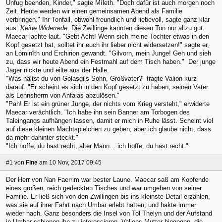
Unfug beenden, Kinder," sagte Míleth. "Doch dafür ist auch morgen noch
Zeit. Heute werden wir einen gemeinsamen Abend als Familie
verbringen." Ihr Tonfall, obwohl freundlich und liebevoll, sagte ganz klar
aus:
Keine Widerrede
. Die Zwillinge kannten diesen Ton nur allzu gut.
Maecar lachte laut. "Gebt Acht! Wenn sich meine Tochter etwas in den
Kopf gesetzt hat, solltet ihr euch ihr lieber nicht widersetzen!" sagte er,
an Lóminîth und Erchirion gewandt. "Gilvorn, mein Junge! Geh und sieh
zu, dass wir heute Abend ein Festmahl auf dem Tisch haben." Der junge
Jäger nickte und eilte aus der Halle.
"Was hältst du von Golasgils Sohn, Großvater?" fragte Valion kurz
darauf. "Er scheint es sich in den Kopf gesetzt zu haben, seinen Vater
als Lehnsherrn von Anfalas abzulösen."
"Pah! Er ist ein grüner Junge, der nichts vom Krieg versteht," erwiderte
Maecar verächtlich. "Ich habe ihn sein Banner am Torbogen des
Taleingangs aufhängen lassen, damit er mich in Ruhe lässt. Scheint viel
auf diese kleinen Machtspielchen zu geben, aber ich glaube nicht, dass
da mehr dahinter steckt."
"Ich hoffe, du hast recht, alter Mann... ich hoffe, du hast recht."
#1
von
Fine
am 10 Nov, 2017 09:45
Der Herr von Nan Faerrim war bester Laune. Maecar saß am Kopfende
eines großen, reich gedeckten Tisches und war umgeben von seiner
Familie. Er ließ sich von den Zwillingen bis ins kleinste Detail erzählen,
was sie auf ihrer Fahrt nach Umbar erlebt hatten, und hakte immer
wieder nach. Ganz besonders die Insel von Tol Thelyn und der Aufstand
in Umbar schienen ihn zu interessieren. Valions Mutter hingegen, die