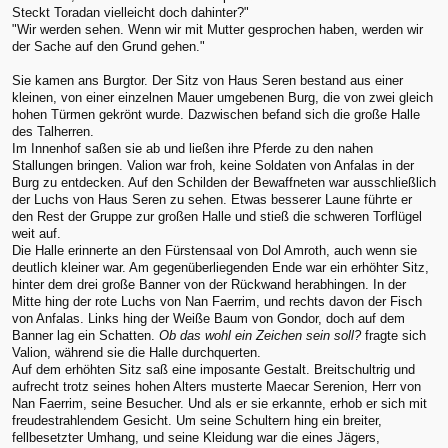
Steckt Toradan vielleicht doch dahinter?"
"Wir werden sehen. Wenn wir mit Mutter gesprochen haben, werden wir
der Sache auf den Grund gehen."
Sie kamen ans Burgtor. Der Sitz von Haus Seren bestand aus einer
kleinen, von einer einzelnen Mauer umgebenen Burg, die von zwei gleich
hohen Türmen gekrönt wurde. Dazwischen befand sich die große Halle
des Talherren.
Im Innenhof saßen sie ab und ließen ihre Pferde zu den nahen
Stallungen bringen. Valion war froh, keine Soldaten von Anfalas in der
Burg zu entdecken. Auf den Schilden der Bewaffneten war ausschließlich
der Luchs von Haus Seren zu sehen. Etwas besserer Laune führte er
den Rest der Gruppe zur großen Halle und stieß die schweren Torflügel
weit auf.
Die Halle erinnerte an den Fürstensaal von Dol Amroth, auch wenn sie
deutlich kleiner war. Am gegenüberliegenden Ende war ein erhöhter Sitz,
hinter dem drei große Banner von der Rückwand herabhingen. In der
Mitte hing der rote Luchs von Nan Faerrim, und rechts davon der Fisch
von Anfalas. Links hing der Weiße Baum von Gondor, doch auf dem
Banner lag ein Schatten.
Ob das wohl ein Zeichen sein soll?
fragte sich
Valion, während sie die Halle durchquerten.
Auf dem erhöhten Sitz saß eine imposante Gestalt. Breitschultrig und
aufrecht trotz seines hohen Alters musterte Maecar Serenion, Herr von
Nan Faerrim, seine Besucher. Und als er sie erkannte, erhob er sich mit
freudestrahlendem Gesicht. Um seine Schultern hing ein breiter,
fellbesetzter Umhang, und seine Kleidung war die eines Jägers,