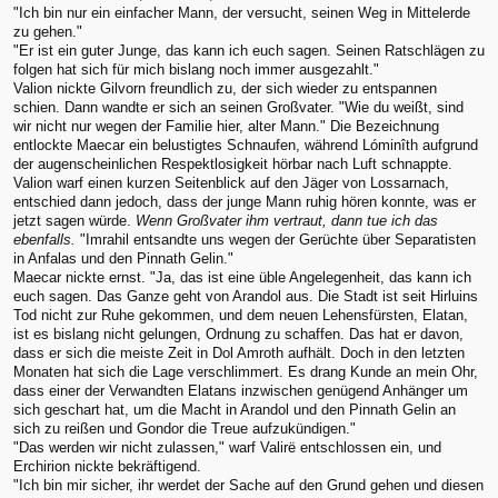
"Ich bin nur ein einfacher Mann, der versucht, seinen Weg in Mittelerde
zu gehen."
"Er ist ein guter Junge, das kann ich euch sagen. Seinen Ratschlägen zu
folgen hat sich für mich bislang noch immer ausgezahlt."
Valion nickte Gilvorn freundlich zu, der sich wieder zu entspannen
schien. Dann wandte er sich an seinen Großvater. "Wie du weißt, sind
wir nicht nur wegen der Familie hier, alter Mann." Die Bezeichnung
entlockte Maecar ein belustigtes Schnaufen, während Lóminîth aufgrund
der augenscheinlichen Respektlosigkeit hörbar nach Luft schnappte.
Valion warf einen kurzen Seitenblick auf den Jäger von Lossarnach,
entschied dann jedoch, dass der junge Mann ruhig hören konnte, was er
jetzt sagen würde.
Wenn Großvater ihm vertraut, dann tue ich das
ebenfalls.
"Imrahil entsandte uns wegen der Gerüchte über Separatisten
in Anfalas und den Pinnath Gelin."
Maecar nickte ernst. "Ja, das ist eine üble Angelegenheit, das kann ich
euch sagen. Das Ganze geht von Arandol aus. Die Stadt ist seit Hirluins
Tod nicht zur Ruhe gekommen, und dem neuen Lehensfürsten, Elatan,
ist es bislang nicht gelungen, Ordnung zu schaffen. Das hat er davon,
dass er sich die meiste Zeit in Dol Amroth aufhält. Doch in den letzten
Monaten hat sich die Lage verschlimmert. Es drang Kunde an mein Ohr,
dass einer der Verwandten Elatans inzwischen genügend Anhänger um
sich geschart hat, um die Macht in Arandol und den Pinnath Gelin an
sich zu reißen und Gondor die Treue aufzukündigen."
"Das werden wir nicht zulassen," warf Valirë entschlossen ein, und
Erchirion nickte bekräftigend.
"Ich bin mir sicher, ihr werdet der Sache auf den Grund gehen und diesen