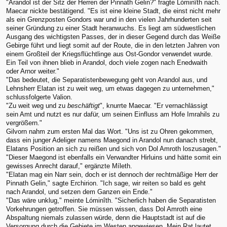
"Arandol ist der Sitz der Herren der Pinnath Gelin?" fragte Lóminîth nach.
Maecar nickte bestätigend. "Es ist eine kleine Stadt, die einst nicht mehr
als ein Grenzposten Gondors war und in den vielen Jahrhunderten seit
seiner Gründung zu einer Stadt heranwuchs. Es liegt am südwestlichen
Ausgang des wichtigsten Passes, der in dieser Gegend durch das Weiße
Gebirge führt und liegt somit auf der Route, die in den letzten Jahren von
einem Großteil der Kriegsflüchtlinge aus Ost-Gondor verwendet wurde.
Ein Teil von ihnen blieb in Arandol, doch viele zogen nach Enedwaith
oder Arnor weiter."
"Das bedeutet, die Separatistenbewegung geht von Arandol aus, und
Lehnsherr Elatan ist zu weit weg, um etwas dagegen zu unternehmen,"
schlussfolgerte Valion.
"Zu weit weg und zu
beschäftigt
", knurrte Maecar. "Er vernachlässigt
sein Amt und nutzt es nur dafür, um seinen Einfluss am Hofe Imrahils zu
vergrößern."
Gilvorn nahm zum ersten Mal das Wort. "Uns ist zu Ohren gekommen,
dass ein junger Adeliger namens Maegond in Arandol nun danach strebt,
Elatans Position an sich zu reißen und sich von Dol Amroth loszusagen."
"Dieser Maegond ist ebenfalls ein Verwandter Hirluins und hätte somit ein
gewisses Anrecht darauf," ergänzte Míleth.
"Elatan mag ein Narr sein, doch er ist dennoch der rechtmäßige Herr der
Pinnath Gelin," sagte Erchirion. "Ich sage, wir reiten so bald es geht
nach Arandol, und setzen dem Ganzen ein Ende."
"Das wäre unklug," meinte Lóminîth. "Sicherlich haben die Separatisten
Vorkehrungen getroffen. Sie müssen wissen, dass Dol Amroth eine
Abspaltung niemals zulassen würde, denn die Hauptstadt ist auf die
Versorgung durch die Gebiete im Westen angewiesen. Mein Rat lautet,