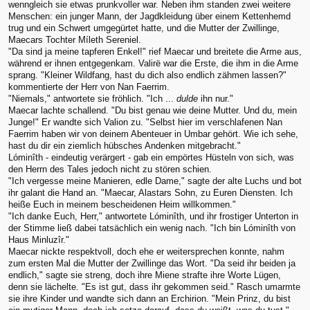
wenngleich sie etwas prunkvoller war. Neben ihm standen zwei weitere
Menschen: ein junger Mann, der Jagdkleidung über einem Kettenhemd
trug und ein Schwert umgegürtet hatte, und die Mutter der Zwillinge,
Maecars Tochter Míleth Sereniel.
"Da sind ja meine tapferen Enkel!" rief Maecar und breitete die Arme aus,
während er ihnen entgegenkam. Valirë war die Erste, die ihm in die Arme
sprang. "Kleiner Wildfang, hast du dich also endlich zähmen lassen?"
kommentierte der Herr von Nan Faerrim.
"Niemals," antwortete sie fröhlich. "Ich ...
dulde
ihn nur."
Maecar lachte schallend. "Du bist genau wie deine Mutter. Und du, mein
Junge!" Er wandte sich Valion zu. "Selbst hier im verschlafenen Nan
Faerrim haben wir von deinem Abenteuer in Umbar gehört. Wie ich sehe,
hast du dir ein ziemlich hübsches Andenken mitgebracht."
Lóminîth - eindeutig verärgert - gab ein empörtes Hüsteln von sich, was
den Herrn des Tales jedoch nicht zu stören schien.
"Ich vergesse meine Manieren, edle Dame," sagte der alte Luchs und bot
ihr galant die Hand an. "Maecar, Alastars Sohn, zu Euren Diensten. Ich
heiße Euch in meinem bescheidenen Heim willkommen."
"Ich danke Euch, Herr," antwortete Lóminîth, und ihr frostiger Unterton in
der Stimme ließ dabei tatsächlich ein wenig nach. "Ich bin Lóminîth von
Haus Minluzîr."
Maecar nickte respektvoll, doch ehe er weitersprechen konnte, nahm
zum ersten Mal die Mutter der Zwillinge das Wort. "Da seid ihr beiden ja
endlich," sagte sie streng, doch ihre Miene strafte ihre Worte Lügen,
denn sie lächelte. "Es ist gut, dass ihr gekommen seid." Rasch umarmte
sie ihre Kinder und wandte sich dann an Erchirion. "Mein Prinz, du bist