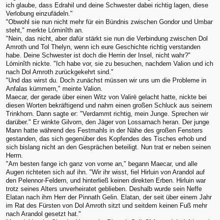
ich glaube, dass Edrahil und deine Schwester dabei richtig lagen, diese
Verlobung einzufädeln."
"Obwohl sie nun nicht mehr für ein Bündnis zwischen Gondor und Umbar
steht," merkte Lóminîth an.
"Nein, das nicht, aber dafür stärkt sie nun die Verbindung zwischen Dol
Amroth und Tol Thelyn, wenn ich eure Geschichte richtig verstanden
habe. Deine Schwester ist doch die Herrin der Insel, nicht wahr?"
Lóminîth nickte. "Ich habe vor, sie zu besuchen, nachdem Valion und ich
nach Dol Amroth zurückgekehrt sind."
"Und das wirst du. Doch zunächst müssen wir uns um die Probleme in
Anfalas kümmern," meinte Valion.
Maecar, der gerade über einen Witz von Valirë gelacht hatte, nickte bei
diesen Worten bekräftigend und nahm einen großen Schluck aus seinem
Trinkhorn. Dann sagte er: "Verdammt richtig, mein Junge. Sprechen wir
darüber." Er winkte Gilvorn, den Jäger von Lossarnach heran. Der junge
Mann hatte während des Festmahls in der Nähe des großen Fensters
gestanden, das sich gegenüber des Kopfendes des Tisches erhob und
sich bislang nicht an den Gesprächen beteiligt. Nun trat er neben seinen
Herrn.
"Am besten fange ich ganz von vorne an," begann Maecar, und alle
Augen richteten sich auf ihn. "Wir ihr wisst, fiel Hirluin von Arandol auf
den Pelennor-Feldern, und hinterließ keinen direkten Erben. Hirluin war
trotz seines Alters unverheiratet geblieben. Deshalb wurde sein Neffe
Elatan nach ihm Herr der Pinnath Gelin. Elatan, der seit über einem Jahr
im Rat des Fürsten von Dol Amroth sitzt und seitdem keinen Fuß mehr
nach Arandol gesetzt hat."