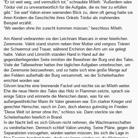
“Er ist weit weg, und vermutlich tot,” schnaubte Míleth. “Außerdem wäre
Tórdur viel zu unverantwortlich für die Aufgabe, die es hier zu erfüllen
gibt.” Sie warf Valion einen warnenden Blick zu, denn oft genug hatte sie
ihren Kindern die Geschichte ihres Onkels Tórdur als mahnendes
Beispiel erzählt.
“Wir werden ohne ihn zurecht kommen müssen,” beschloss Míleth.
Am Abend verbrannten sie den Leichnam Maecars in einer feierlichen
Zeremonie. Valirë stand stumm neben ihrer Mutter und vergoss Tränen
der Schwermut und Trauer, während Erchirion den Arm um sie gelegt
hatte. Valion und Lóminîth standen Hand in Hand auf der
gegenüberliegenden Seite inmitten der Bewohner der Burg und des Tales.
Viele der Talbewohner hatten ihre täglichen Aufgaben unterbrochen, um
der Zeremonie beizuwohnen, und so hatte sich eine große Menge auf
den Feldern außerhalb der Burg versammelt, wo der Scheiterhaufen
errichtet worden war.
Gilvorn brachte eine brennende Fackel und reichte sie an Míleth weiter.
Ehe die neue Herrin des Tales das Holz in Flammen setzte, sprach sie
einige Sätze und erinnerte die Menschen daran, was für ein
außergewöhnlicher Mann ihr Vater gewesen war. Ein starker Krieger und
gerechter Herrscher, rasch im Zorn, doch ebenso gutmütig im Frieden.
“Diese Welt ist ärmer ohne ihn,” schloss sie. Dann steckte sie den
Scheiterhaufen feierlich in Brand.
In der Nacht ließ es sich Gilvorn nicht nehmen, die Wachmannschaften
zu verdreifachen. Dennoch schlief Valion unruhig. Seine Pläne, gegen die
Separatisten vorzugehen, würden warten müssen, bis sich die Lage in