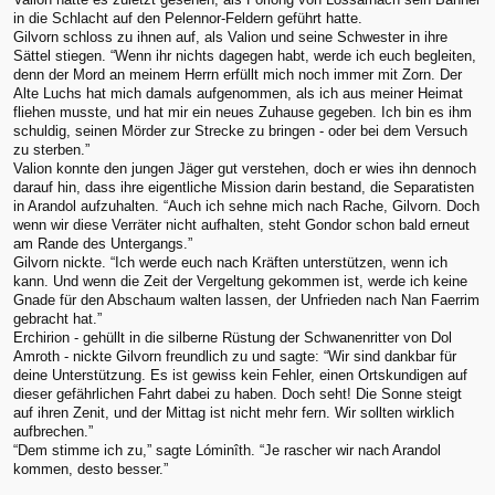
in die Schlacht auf den Pelennor-Feldern geführt hatte.
Gilvorn schloss zu ihnen auf, als Valion und seine Schwester in ihre
Sättel stiegen. “Wenn ihr nichts dagegen habt, werde ich euch begleiten,
denn der Mord an meinem Herrn erfüllt mich noch immer mit Zorn. Der
Alte Luchs hat mich damals aufgenommen, als ich aus meiner Heimat
fliehen musste, und hat mir ein neues Zuhause gegeben. Ich bin es ihm
schuldig, seinen Mörder zur Strecke zu bringen - oder bei dem Versuch
zu sterben.”
Valion konnte den jungen Jäger gut verstehen, doch er wies ihn dennoch
darauf hin, dass ihre eigentliche Mission darin bestand, die Separatisten
in Arandol aufzuhalten. “Auch ich sehne mich nach Rache, Gilvorn. Doch
wenn wir diese Verräter nicht aufhalten, steht Gondor schon bald erneut
am Rande des Untergangs.”
Gilvorn nickte. “Ich werde euch nach Kräften unterstützen, wenn ich
kann. Und wenn die Zeit der Vergeltung gekommen ist, werde ich keine
Gnade für den Abschaum walten lassen, der Unfrieden nach Nan Faerrim
gebracht hat.”
Erchirion - gehüllt in die silberne Rüstung der Schwanenritter von Dol
Amroth - nickte Gilvorn freundlich zu und sagte: “Wir sind dankbar für
deine Unterstützung. Es ist gewiss kein Fehler, einen Ortskundigen auf
dieser gefährlichen Fahrt dabei zu haben. Doch seht! Die Sonne steigt
auf ihren Zenit, und der Mittag ist nicht mehr fern. Wir sollten wirklich
aufbrechen.”
“Dem stimme ich zu,” sagte Lóminîth. “Je rascher wir nach Arandol
kommen, desto besser.”