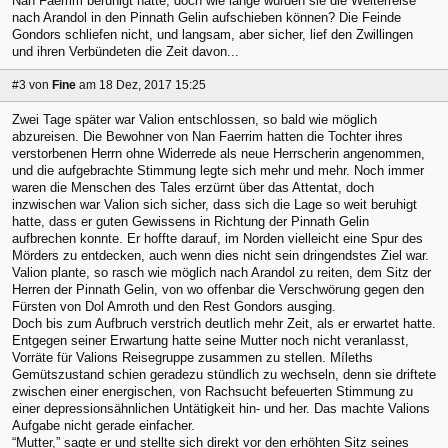
Nan Faerrim beruhigt hatte, doch wie lange würden sie die Weiterreise
nach Arandol in den Pinnath Gelin aufschieben können? Die Feinde
Gondors schliefen nicht, und langsam, aber sicher, lief den Zwillingen
und ihren Verbündeten die Zeit davon...
#3
von
Fine
am 18 Dez, 2017 15:25
Zwei Tage später war Valion entschlossen, so bald wie möglich
abzureisen. Die Bewohner von Nan Faerrim hatten die Tochter ihres
verstorbenen Herrn ohne Widerrede als neue Herrscherin angenommen,
und die aufgebrachte Stimmung legte sich mehr und mehr. Noch immer
waren die Menschen des Tales erzürnt über das Attentat, doch
inzwischen war Valion sich sicher, dass sich die Lage so weit beruhigt
hatte, dass er guten Gewissens in Richtung der Pinnath Gelin
aufbrechen konnte. Er hoffte darauf, im Norden vielleicht eine Spur des
Mörders zu entdecken, auch wenn dies nicht sein dringendstes Ziel war.
Valion plante, so rasch wie möglich nach Arandol zu reiten, dem Sitz der
Herren der Pinnath Gelin, von wo offenbar die Verschwörung gegen den
Fürsten von Dol Amroth und den Rest Gondors ausging.
Doch bis zum Aufbruch verstrich deutlich mehr Zeit, als er erwartet hatte.
Entgegen seiner Erwartung hatte seine Mutter noch nicht veranlasst,
Vorräte für Valions Reisegruppe zusammen zu stellen. Míleths
Gemütszustand schien geradezu stündlich zu wechseln, denn sie driftete
zwischen einer energischen, von Rachsucht befeuerten Stimmung zu
einer depressionsähnlichen Untätigkeit hin- und her. Das machte Valions
Aufgabe nicht gerade einfacher.
“Mutter,” sagte er und stellte sich direkt vor den erhöhten Sitz seines