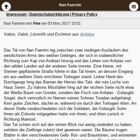
Nan Faerrim
Impressum
|
Datenschutzerklärung / Privacy Policy
Nan Faerrim
von
Fine
am 03 Nov, 2017 10:51
Valion, Valirë, Lóminîth und Erchirion aus
Anfalas
Das Tal von Nan Faerrim lag zwischen zwei niedrigen Ausläufern des
westlichsten Arms des weißen Gebirges, der sich in südwestlicher
Richtung zum Kap von Andrast hinzog und das Lehen von Anfalas von
den wilden Landen auf der anderen Seite trennte. Eine kleine, mit
Steinen gepflasterte Straße führte in das Tal hinein, an dessen Eingang
ein aus weißem Stein errichteter Torbogen stand. Linker Hand des
Durchgangs hing das Banner der Herren des Tals: der rote Luchs von
Haus Seren. Zu Valions Missfallen hing auf der rechten Seite nicht etwa
der Weiße Baum von Gondor, sondern der Fisch von Anfalas - Golasgils
Siegel, doch vermutlich im Namen seines Sohnes Toradan aufgehängt.
Kein gutes Zeichen,
dachte er, während sie durch den Torbogen ritten. An
dieser Stelle verabschiedeten sich die Soldaten, die Golasgils Sohn
ihnen als Eskorte mitgegeben hatte von ihnen, und ritten zurück in
Richtung Maerost.
Das Tal schien sich auf den ersten Blick nur wenig verändert zu haben,
seitdem die Zwillinge zuletzt dort gewesen waren. Die Bäume trugen
Blätter in den verschiedensten Gelb- Rot- und Brauntönen, und erinnerten