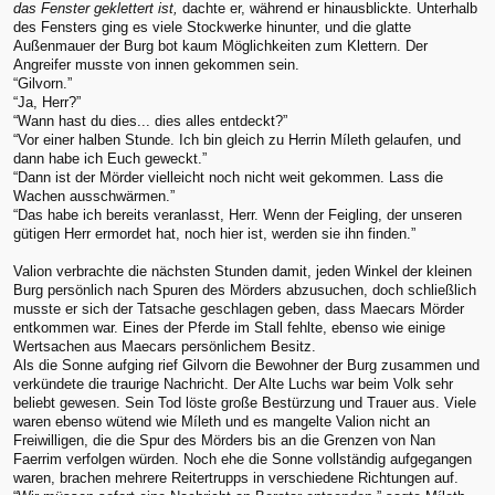
das Fenster geklettert ist,
dachte er, während er hinausblickte. Unterhalb
des Fensters ging es viele Stockwerke hinunter, und die glatte
Außenmauer der Burg bot kaum Möglichkeiten zum Klettern. Der
Angreifer musste von innen gekommen sein.
“Gilvorn.”
“Ja, Herr?”
“Wann hast du dies... dies alles entdeckt?”
“Vor einer halben Stunde. Ich bin gleich zu Herrin Míleth gelaufen, und
dann habe ich Euch geweckt.”
“Dann ist der Mörder vielleicht noch nicht weit gekommen. Lass die
Wachen ausschwärmen.”
“Das habe ich bereits veranlasst, Herr. Wenn der Feigling, der unseren
gütigen Herr ermordet hat, noch hier ist, werden sie ihn finden.”
Valion verbrachte die nächsten Stunden damit, jeden Winkel der kleinen
Burg persönlich nach Spuren des Mörders abzusuchen, doch schließlich
musste er sich der Tatsache geschlagen geben, dass Maecars Mörder
entkommen war. Eines der Pferde im Stall fehlte, ebenso wie einige
Wertsachen aus Maecars persönlichem Besitz.
Als die Sonne aufging rief Gilvorn die Bewohner der Burg zusammen und
verkündete die traurige Nachricht. Der Alte Luchs war beim Volk sehr
beliebt gewesen. Sein Tod löste große Bestürzung und Trauer aus. Viele
waren ebenso wütend wie Míleth und es mangelte Valion nicht an
Freiwilligen, die die Spur des Mörders bis an die Grenzen von Nan
Faerrim verfolgen würden. Noch ehe die Sonne vollständig aufgegangen
waren, brachen mehrere Reitertrupps in verschiedene Richtungen auf.