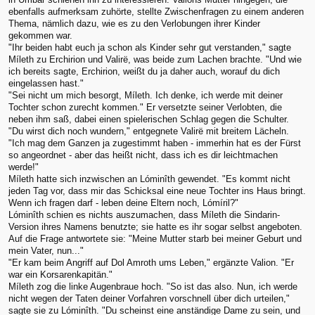
ebenfalls aufmerksam zuhörte, stellte Zwischenfragen zu einem anderen
Thema, nämlich dazu, wie es zu den Verlobungen ihrer Kinder
gekommen war.
"Ihr beiden habt euch ja schon als Kinder sehr gut verstanden," sagte
Míleth zu Erchirion und Valirë, was beide zum Lachen brachte. "Und wie
ich bereits sagte, Erchirion, weißt du ja daher auch, worauf du dich
eingelassen hast."
"Sei nicht um mich besorgt, Míleth. Ich denke, ich werde mit deiner
Tochter schon zurecht kommen." Er versetzte seiner Verlobten, die
neben ihm saß, dabei einen spielerischen Schlag gegen die Schulter.
"Du wirst dich noch wundern," entgegnete Valirë mit breitem Lächeln.
"Ich mag dem Ganzen ja zugestimmt haben - immerhin hat es der Fürst
so angeordnet - aber das heißt nicht, dass ich es dir leichtmachen
werde!"
Míleth hatte sich inzwischen an Lóminîth gewendet. "Es kommt nicht
jeden Tag vor, dass mir das Schicksal eine neue Tochter ins Haus bringt.
Wenn ich fragen darf - leben deine Eltern noch, Lómíril?"
Lóminîth schien es nichts auszumachen, dass Míleth die Sindarin-
Version ihres Namens benutzte; sie hatte es ihr sogar selbst angeboten.
Auf die Frage antwortete sie: "Meine Mutter starb bei meiner Geburt und
mein Vater, nun..."
"Er kam beim Angriff auf Dol Amroth ums Leben," ergänzte Valion. "Er
war ein Korsarenkapitän."
Míleth zog die linke Augenbraue hoch. "So ist das also. Nun, ich werde
nicht wegen der Taten deiner Vorfahren vorschnell über dich urteilen,"
sagte sie zu Lóminîth. "Du scheinst eine anständige Dame zu sein, und