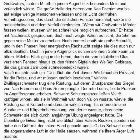
Großvaters, in dem Míleth in jenem Augenblick besonders klein und
verletzlich wirkte. Die große Halle der Herren von Nan Faerrim war bis
auf einige wenige Menschen verlassen und im Licht der frühen
Vormittagssonne, das durch die östlichen Fenster hereinfiel, wirkte sie
melancholisch und dem Verfall überlassen. “Wenn wir Großvaters Mörder
fassen wollen, müssen wir so schnell wie möglich aufbrechen.” Er hatte
mit Nachdruck gesprochen, doch noch wagte Valion es nicht, die Stimme
gegen seine Mutter zu erheben. Noch immer besaß sie große Autorität,
und in den Phasen ihrer energischen Rachsucht zeigte sie dies auch nur
allzu deutlich. Doch in jenem Augenblick schien sie ihren Sohn kaum zu
hören. Míleths Blick ging in die Ferne, durch die von bläulichem Glas
verzierten Fenster, hinaus zu den fernen Gipfeln des Weißen Gebirges,
die das ganze Jahr über schneebedeckt waren.
Valirë mischte sich ein. “Uns läuft die Zeit davon. Wir brauchen Proviant
für die Reise, und wir müssen endlich losziehen.” Valions
Zwillingsschwester trug eine Rüstung, auf deren Brustpanzer das Siegel
von Nan Faerrim und Haus Seren prangte: Der rote Luchs, beide Pranken
im Angriffssprung erhoben. Schwere Schulterpanzer ließen Valirë
kräftiger wirken, als sie in Wahrheit war, doch Valion wusste, wieviel die
Rüstung samt Kettenhemd darunter wirklich wog. Es erforderte eine
Ausdauer und Körperbeherrschung, von der er wusste, dass seine
Schwester sie sich durch langjährige Übung angeeignet hatte. Die
Elbenklinge
Gilrist
hing nicht wie üblich über Valirës Rücken, sondern sie
hatte den Griff mit der linken Hand gepackt und ließ das Schwert durch
die abgestandene Luft in der Halle sausen, während sie ihrem Ärger Luft
machte.