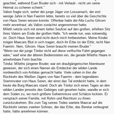
geachtet, während Euer Bruder sich - mit Verlaub - nicht um seine
Heimat zu scheren scheint.”
Valion fragte sich, woher der junge Jäger von Lossarnach, der erst
wenige Jahre in Nan Faerrim lebte, bereits so viel über die Geschichte
von Haus Seren wissen konnte. Offenbar hatte der Alte Luchs Gilvorn
mehr anvertraut, als Valion zunächst angenommen hatte.
Míleth setzte sich mit einem tiefen Seufzer auf den großen, erhöhen Sitz
ihres Vaters am Ende der großen Halle. “Ich werde tun, was notwendig
ist. Doch Haus Seren wird nicht durch mich fortbestehen. Meine Kinder
mögen Maecars Blut in sich tragen, doch ihr Erbe ist der Ethir, nicht Nan
Faerrim. Nein, Gilvorn. Haus Seren braucht meinen Bruder.”
“Wenn nur der junge Tórdur nicht auf diese verfluchte Fahrt gegangen
wäre,” warf eine der älteren Bediensteten ein, die gerade Míleths Haare in
annehmbare Form brachte.
Tórdur, Míleths jüngerer Bruder, war ein draufgängerischer Abenteurer
gewesen, der sich einen Namen als Entdecker der wilden Lande
nordwestlich von Anfalas gemacht hatte. Viele sahen in ihm die
Rückkehr des Weißen Jägers von Nan Faerrim - dem legendären
Stammvater von Haus Seren, der einst das Tal entdeckt hatte, in dem
heute die Burg Maecars stand. Doch als Tórdur sich eines Tages an den
wilden Landen jenseits des Gebirges satt gesehen hatte, wandte er sich
dem Süden zu, wo noch größere Geheimnisse und Schätze lockten. Er
versprach seiner Familie, mit Ruhm und Reichtum zu ihnen
zurückzukehren. Bis zum Tag seines Todes wartete Maecar auf die
Rückkehr seines zweiten Sohnes, der das Erbe, das Beretar verleugnet
hatte, hätte annehmen können.