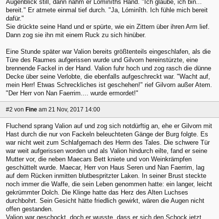
Augenblick still, dann nahm er Lóminîths Hand. "Ich glaube, ich bin...
bereit." Er atmete einmal tief durch. "Ja, Lóminîth. Ich fühle mich bereit
dafür."
Sie drückte seine Hand und er spürte, wie ein Zittern über ihren Arm lief.
Dann zog sie ihn mit einem Ruck zu sich hinüber.
Eine Stunde später war Valion bereits größtenteils eingeschlafen, als die
Türe des Raumes aufgerissen wurde und Gilvorn hereinstürzte, eine
brennende Fackel in der Hand. Valion fuhr hoch und zog rasch die dünne
Decke über seine Verlobte, die ebenfalls aufgeschreckt war. "Wacht auf,
mein Herr! Etwas Schreckliches ist geschehen!" rief Gilvorn außer Atem.
"Der Herr von Nan Faerrim.... wurde ermordet!"
#2
von
Fine
am 21 Nov, 2017 14:00
Fluchend sprang Valion auf und zog sich notdürftig an, ehe er Gilvorn mit
Hast durch die nur von Fackeln beleuchteten Gänge der Burg folgte. Es
war nicht weit zum Schlafgemach des Herrn des Tales. Die schwere Tür
war weit aufgerissen worden und als Valion hindurch eilte, fand er seine
Mutter vor, die neben Maecars Bett kniete und von Weinkrämpfen
geschüttelt wurde. Maecar, Herr von Haus Seren und Nan Faerrim, lag
auf dem Rücken inmitten blutbespritzter Laken. In seiner Brust steckte
noch immer die Waffe, die sein Leben genommen hatte: ein langer, leicht
gekrümmter Dolch. Die Klinge hatte das Herz des Alten Luchses
durchbohrt. Sein Gesicht hätte friedlich gewirkt, wären die Augen nicht
offen gestanden.
Valion war geschockt, doch er wusste, dass er sich den Schock jetzt