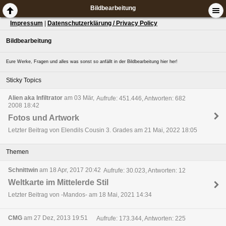
Bildbearbeitung
Impressum
|
Datenschutzerklärung / Privacy Policy
Bildbearbeitung
Eure Werke, Fragen und alles was sonst so anfällt in der Bildbearbeitung hier her!
Sticky Topics
Alien aka Infiltrator
am 03 Mär,
Aufrufe: 451.446, Antworten: 682
2008 18:42
Fotos und Artwork
Letzter Beitrag von Elendils Cousin 3. Grades am 21 Mai, 2022 18:05
Themen
Schnittwin
am 18 Apr, 2017 20:42
Aufrufe: 30.023, Antworten: 12
Weltkarte im Mittelerde Stil
Letzter Beitrag von -Mandos- am 18 Mai, 2021 14:34
CMG
am 27 Dez, 2013 19:51
Aufrufe: 173.344, Antworten: 225