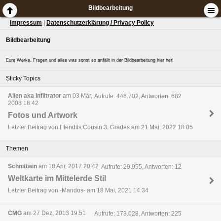
Bildbearbeitung
Impressum
|
Datenschutzerklärung / Privacy Policy
Bildbearbeitung
Eure Werke, Fragen und alles was sonst so anfällt in der Bildbearbeitung hier her!
Sticky Topics
Alien aka Infiltrator
am 03 Mär,
Aufrufe: 446.702, Antworten: 682
2008 18:42
Fotos und Artwork
Letzter Beitrag von Elendils Cousin 3. Grades am 21 Mai, 2022 18:05
Themen
Schnittwin
am 18 Apr, 2017 20:42
Aufrufe: 29.955, Antworten: 12
Weltkarte im Mittelerde Stil
Letzter Beitrag von -Mandos- am 18 Mai, 2021 14:34
CMG
am 27 Dez, 2013 19:51
Aufrufe: 173.028, Antworten: 225