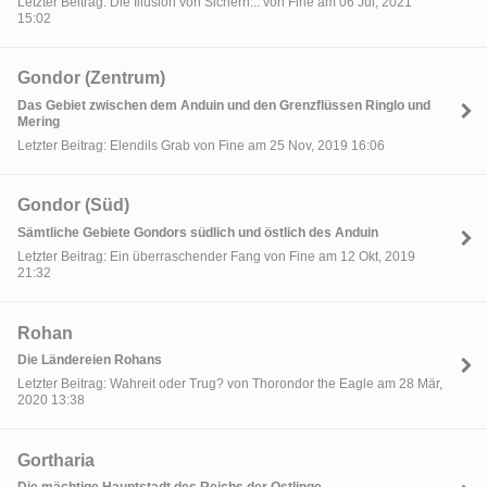
Letzter Beitrag: Die Illusion von Sicherh... von Fine am 06 Jul, 2021
15:02
Gondor (Zentrum)
Das Gebiet zwischen dem Anduin und den Grenzflüssen Ringlo und
Mering
Letzter Beitrag: Elendils Grab von Fine am 25 Nov, 2019 16:06
Gondor (Süd)
Sämtliche Gebiete Gondors südlich und östlich des Anduin
Letzter Beitrag: Ein überraschender Fang von Fine am 12 Okt, 2019
21:32
Rohan
Die Ländereien Rohans
Letzter Beitrag: Wahreit oder Trug? von Thorondor the Eagle am 28 Mär,
2020 13:38
Gortharia
Die mächtige Hauptstadt des Reichs der Ostlinge.