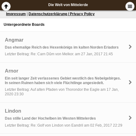
Die Welt von Mittelerde
Impressum
|
Datenschutzerklärung / Privacy Policy
Untergeordnete Boards
Angmar
Das ehemalige Reich des Hexenkönigs im kalten Norden Eriadors
Letzter Beitrag: Re: Carn Dûm von Melkor. am 27 Jan, 2017 21:45
Arnor
Ein seit langer Zeit verlassenes Gebiet westlich des Nebelgebirges.
In seinen Ruinen haben sich viele Flüchtlinge angesiedelt.
Letzter Beitrag: Auf alten Pfaden von Thorondor the Eagle am 17 Jan,
2020 23:30
Lindon
Das stille Land der Hochelben im Westen Mittelerdes
Letzter Beitrag: Re: Golf von Lindon von Eandril am 02 Feb, 2017 22:29