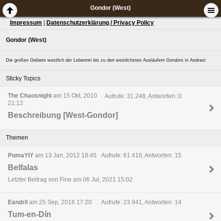
Gondor (West)
Impressum
|
Datenschutzerklärung / Privacy Policy
Gondor (West)
Die großen Gebiete westlich der Lebennin bis zu den westlichsten Ausläufern Gondors in Andrast
Sticky Topics
The Chaosnight
am 15 Okt, 2010
Aufrufe: 31.248, Antworten: 0
21:12
Beschreibung [West-Gondor]
Themen
PumaYIY
am 13 Jan, 2012 18:45
Aufrufe: 61.410, Antworten: 15
Belfalas
Letzter Beitrag von Fine am 06 Jul, 2021 15:02
Eandril
am 25 Sep, 2016 17:20
Aufrufe: 23.941, Antworten: 14
Tum-en-Dín