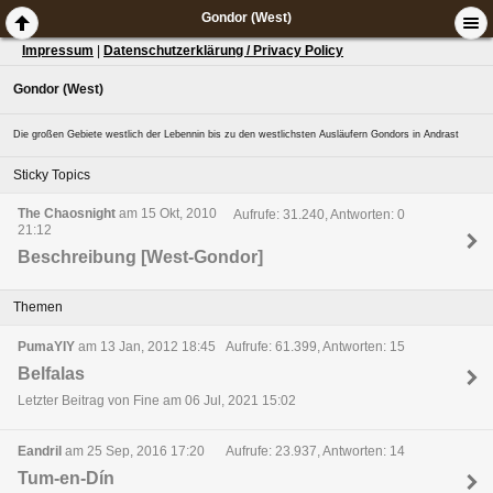
Gondor (West)
Impressum
|
Datenschutzerklärung / Privacy Policy
Gondor (West)
Die großen Gebiete westlich der Lebennin bis zu den westlichsten Ausläufern Gondors in Andrast
Sticky Topics
The Chaosnight
am 15 Okt, 2010
Aufrufe: 31.240, Antworten: 0
21:12
Beschreibung [West-Gondor]
Themen
PumaYIY
am 13 Jan, 2012 18:45
Aufrufe: 61.399, Antworten: 15
Belfalas
Letzter Beitrag von Fine am 06 Jul, 2021 15:02
Eandril
am 25 Sep, 2016 17:20
Aufrufe: 23.937, Antworten: 14
Tum-en-Dín