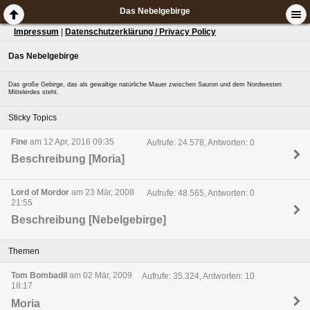
Das Nebelgebirge
Impressum
|
Datenschutzerklärung / Privacy Policy
Das Nebelgebirge
Das große Gebirge, das als gewaltige natürliche Mauer zwischen Sauron und dem Nordwesten
Mittelerdes steht.
Sticky Topics
Fine
am 12 Apr, 2016 09:35
Aufrufe: 24.578, Antworten: 0
Beschreibung [Moria]
Lord of Mordor
am 23 Mär, 2008
Aufrufe: 48.565, Antworten: 0
21:55
Beschreibung [Nebelgebirge]
Themen
Tom Bombadil
am 02 Mär, 2009
Aufrufe: 35.324, Antworten: 10
18:17
Moria