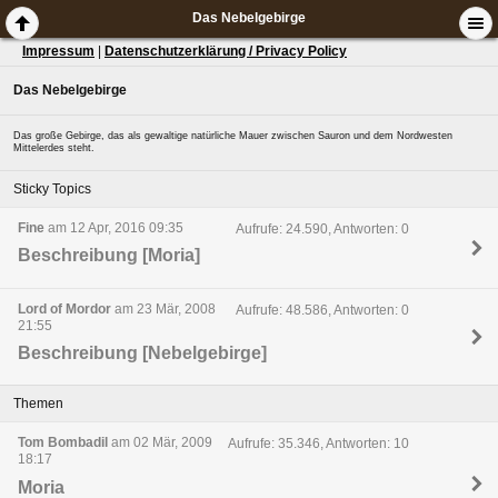
Das Nebelgebirge
Impressum
|
Datenschutzerklärung / Privacy Policy
Das Nebelgebirge
Das große Gebirge, das als gewaltige natürliche Mauer zwischen Sauron und dem Nordwesten
Mittelerdes steht.
Sticky Topics
Fine
am 12 Apr, 2016 09:35
Aufrufe: 24.590, Antworten: 0
Beschreibung [Moria]
Lord of Mordor
am 23 Mär, 2008
Aufrufe: 48.586, Antworten: 0
21:55
Beschreibung [Nebelgebirge]
Themen
Tom Bombadil
am 02 Mär, 2009
Aufrufe: 35.346, Antworten: 10
18:17
Moria