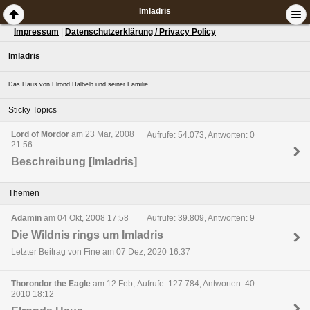
Imladris
Impressum
|
Datenschutzerklärung / Privacy Policy
Imladris
Das Haus von Elrond Halbelb und seiner Familie.
Sticky Topics
Lord of Mordor
am 23 Mär, 2008
Aufrufe: 54.073, Antworten: 0
21:56
Beschreibung [Imladris]
Themen
Adamin
am 04 Okt, 2008 17:58
Aufrufe: 39.809, Antworten: 9
Die Wildnis rings um Imladris
Letzter Beitrag von Fine am 07 Dez, 2020 16:37
Thorondor the Eagle
am 12 Feb,
Aufrufe: 127.784, Antworten: 40
2010 18:12