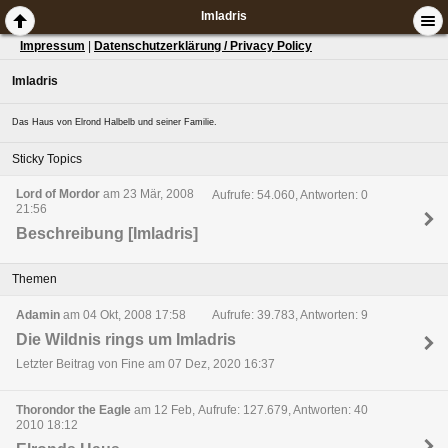
Imladris
Impressum
|
Datenschutzerklärung / Privacy Policy
Imladris
Das Haus von Elrond Halbelb und seiner Familie.
Sticky Topics
Lord of Mordor
am 23 Mär, 2008
Aufrufe: 54.060, Antworten: 0
21:56
Beschreibung [Imladris]
Themen
Adamin
am 04 Okt, 2008 17:58
Aufrufe: 39.783, Antworten: 9
Die Wildnis rings um Imladris
Letzter Beitrag von Fine am 07 Dez, 2020 16:37
Thorondor the Eagle
am 12 Feb,
Aufrufe: 127.679, Antworten: 40
2010 18:12