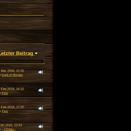
Letzter Beitrag
. Mär 2008, 21:56
n
Lord of Mordor
. Feb 2018, 16:32
n
Fine
. Feb 2018, 17:25
n
Fine
Okt 2015, 22:53
n
--Cirdan--