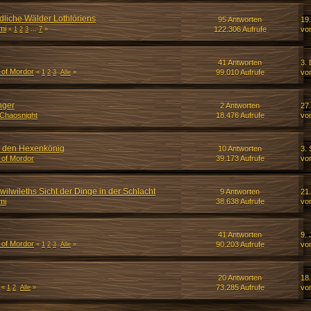
dliche Wälder Lothlóriens
95 Antworten
19
mi
122.306 Aufrufe
vo
«
1
2
3
...
7
»
41 Antworten
3.
 of Mordor
99.010 Aufrufe
vo
«
1
2
3
Alle
»
nger
2 Antworten
27
Chaosnight
18.476 Aufrufe
vo
 den Hexenkönig
10 Antworten
3.
 of Mordor
39.173 Aufrufe
vo
lwileths Sicht der Dinge in der Schlacht
9 Antworten
21.
mi
38.638 Aufrufe
vo
41 Antworten
9. 
 of Mordor
90.203 Aufrufe
vo
«
1
2
3
Alle
»
20 Antworten
18.
73.285 Aufrufe
vo
«
1
2
Alle
»