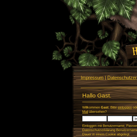
Impressum
|
Datenschutzerk
Hallo Gast.
Willkommen
Gast
. Bitte
einloggen
od
Mail
übersehen?
Einloggen mit Benutzername, Passwo
Datenschutzerklärung Benutzername 
Dauer in einem Cookie abgelegt.