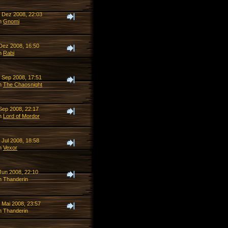
. Dez 2008, 22:03
n
Gnomi
 Dez 2008, 16:50
n
Rabi
. Sep 2008, 17:51
n
The Chaosnight
 Sep 2008, 22:17
n
Lord of Mordor
 Jul 2008, 18:58
n
Vexor
Jun 2008, 22:10
n Thanderin
 Mai 2008, 23:57
n Thanderin