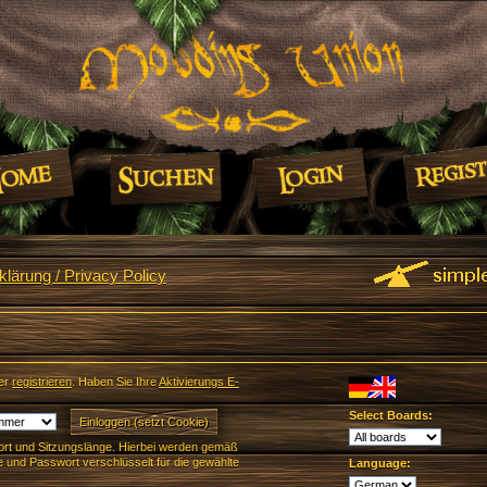
lärung / Privacy Policy
er
registrieren
. Haben Sie Ihre
Aktivierungs E-
Select Boards:
rt und Sitzungslänge. Hierbei werden gemäß
und Passwort verschlüsselt für die gewählte
Language: