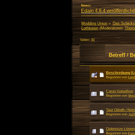
News:
Edain 4.8.4 veröffentlicht!
Modding Union
»
Das Schicks
Lothlorien
(Moderatoren:
Thoro
Seiten: [
1
]
Betreff
/
B
Beschreibung [Lo
Begonnen von
Lord
Caras Galadhon
Begonnen von
Vexo
Taur Giliath / Nö
Begonnen von
-|sZ
Ostgrenze Lóriens
Begonnen von
Fuxu