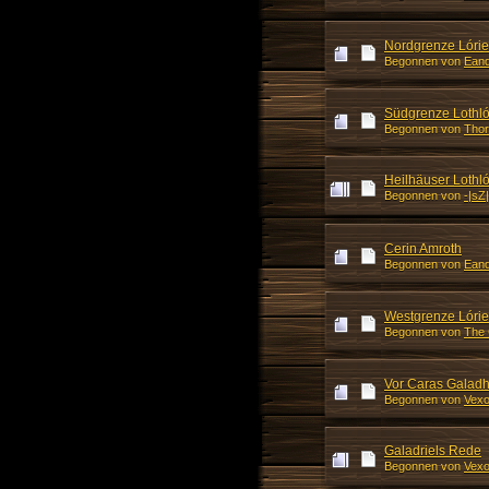
Nordgrenze Lórien
Begonnen von
Eand
Südgrenze Lothló
Begonnen von
Thor
Heilhäuser Lothló
Begonnen von
-|sZ
Cerin Amroth
Begonnen von
Eand
Westgrenze Lóri
Begonnen von
The 
Vor Caras Galad
Begonnen von
Vexo
Galadriels Rede
Begonnen von
Vexo