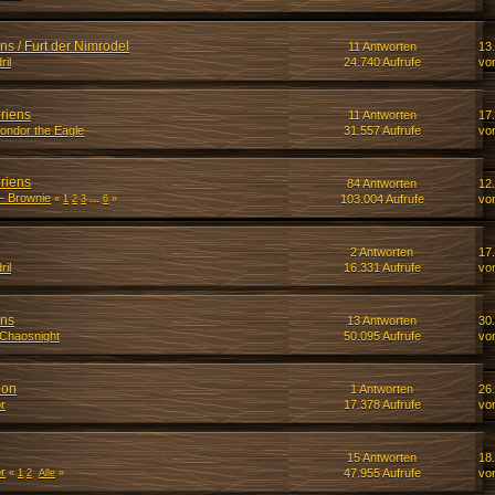
s / Furt der Nimrodel
11 Antworten
13.
ril
24.740 Aufrufe
vo
riens
11 Antworten
17
ondor the Eagle
31.557 Aufrufe
vo
riens
84 Antworten
12.
|- Brownie
103.004 Aufrufe
vo
«
1
2
3
...
6
»
2 Antworten
17
ril
16.331 Aufrufe
vo
ens
13 Antworten
30
Chaosnight
50.095 Aufrufe
vo
hon
1 Antworten
26
r
17.378 Aufrufe
vo
15 Antworten
18
r
47.955 Aufrufe
vo
«
1
2
Alle
»