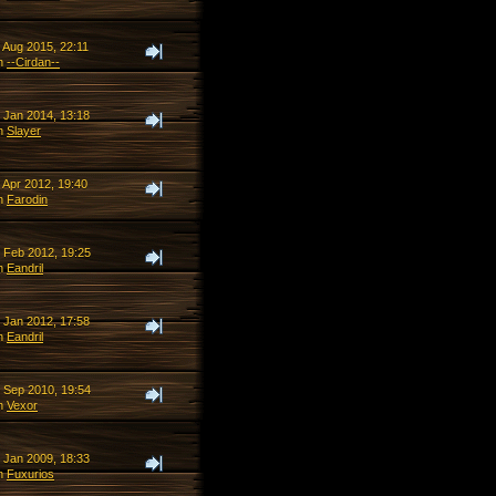
 Aug 2015, 22:11
n
--Cirdan--
. Jan 2014, 13:18
n
Slayer
 Apr 2012, 19:40
n
Farodin
. Feb 2012, 19:25
n
Eandril
. Jan 2012, 17:58
n
Eandril
. Sep 2010, 19:54
n
Vexor
. Jan 2009, 18:33
n
Fuxurios