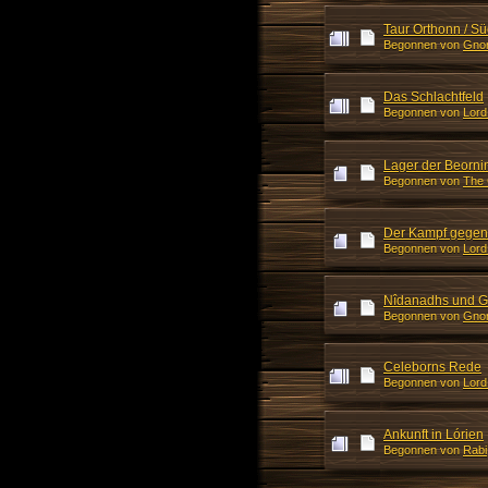
Taur Orthonn / Sü
Begonnen von
Gno
Das Schlachtfeld
Begonnen von
Lord
Lager der Beorni
Begonnen von
The 
Der Kampf gegen
Begonnen von
Lord
Nîdanadhs und Gwi
Begonnen von
Gno
Celeborns Rede
Begonnen von
Lord
Ankunft in Lórien
Begonnen von
Rabi