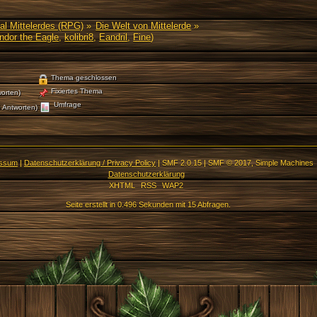
al Mittelerdes (RPG)
»
Die Welt von Mittelerde
»
ndor the Eagle
,
kolibri8
,
Eandril
,
Fine
)
Thema geschlossen
Fixiertes Thema
orten)
Umfrage
 Antworten)
essum
|
Datenschutzerklärung / Privacy Policy
|
SMF 2.0.15
|
SMF © 2017
,
Simple Machines
Datenschutzerklärung
XHTML
RSS
WAP2
Seite erstellt in 0.496 Sekunden mit 15 Abfragen.