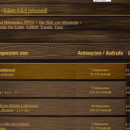
/
Edain 4.8.4 released!
al Mittelerdes (RPG)
»
Die Welt von Mittelerde
»
ndor the Eagle
,
kolibri8
,
Eandril
,
Fine
)
egonnen von
Antworten
/
Aufrufe
thlórien]
0 Antworten
23
 of Mordor
46.476 Aufrufe
vo
73 Antworten
27
r
129.391 Aufrufe
vo
«
1
2
3
...
5
»
rdliche Wälder Lothlóriens
44 Antworten
22
|- Brownie
108.013 Aufrufe
vo
«
1
2
3
Alle
»
 / Ufer des Anduin
5 Antworten
6. 
rios
18.793 Aufrufe
vo