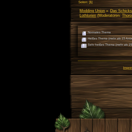
Seiten: [
1
]
Modding Union
»
Das Schicks
Lothlorien
(Moderatoren:
Thoro
Normales Thema
Heißes Thema (mehr als 15 Antw
Sehr heißes Thema (mehr als 25
Impr