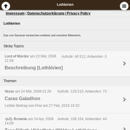
Lothlorien
Impressum
|
Datenschutzerklärung / Privacy Policy
Lothlorien
Das von Saruman inzwischen eroberte und zerstörte Elbenreich.
Sticky Topics
Lord of Mordor
am 23 Mär, 2008
Aufrufe: 46.512, Antworten: 0
21:56
Beschreibung [Lothlórien]
Themen
Vexor
am 24 Mär, 2008 01:26
Aufrufe: 129.510, Antworten: 73
Caras Galadhon
Letzter Beitrag von Fine am 27 Feb, 2018 16:32
-|sZ|- Brownie
am 24 Apr, 2008
Aufrufe: 108.164, Antworten: 44
14:09