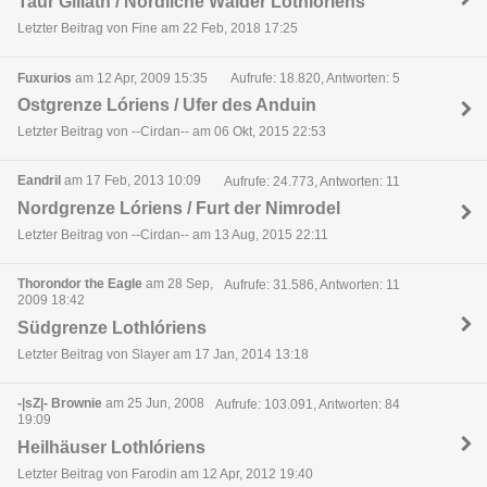
Taur Giliath / Nördliche Wälder Lothlóriens
Letzter Beitrag von Fine am 22 Feb, 2018 17:25
Fuxurios
am 12 Apr, 2009 15:35
Aufrufe: 18.820, Antworten: 5
Ostgrenze Lóriens / Ufer des Anduin
Letzter Beitrag von --Cirdan-- am 06 Okt, 2015 22:53
Eandril
am 17 Feb, 2013 10:09
Aufrufe: 24.773, Antworten: 11
Nordgrenze Lóriens / Furt der Nimrodel
Letzter Beitrag von --Cirdan-- am 13 Aug, 2015 22:11
Thorondor the Eagle
am 28 Sep,
Aufrufe: 31.586, Antworten: 11
2009 18:42
Südgrenze Lothlóriens
Letzter Beitrag von Slayer am 17 Jan, 2014 13:18
-|sZ|- Brownie
am 25 Jun, 2008
Aufrufe: 103.091, Antworten: 84
19:09
Heilhäuser Lothlóriens
Letzter Beitrag von Farodin am 12 Apr, 2012 19:40