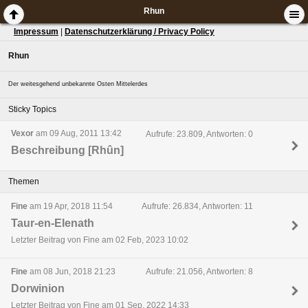
Rhun
Impressum
|
Datenschutzerklärung / Privacy Policy
Rhun
Der weitesgehend unbekannte Osten Mittelerdes
Sticky Topics
Vexor
am 09 Aug, 2011 13:42
Aufrufe: 23.809, Antworten: 0
Beschreibung [Rhûn]
Themen
Fine
am 19 Apr, 2018 11:54
Aufrufe: 26.834, Antworten: 11
Taur-en-Elenath
Letzter Beitrag von Fine am 02 Feb, 2023 10:02
Fine
am 08 Jun, 2018 21:23
Aufrufe: 21.056, Antworten: 8
Dorwinion
Letzter Beitrag von Fine am 01 Sep, 2022 14:33