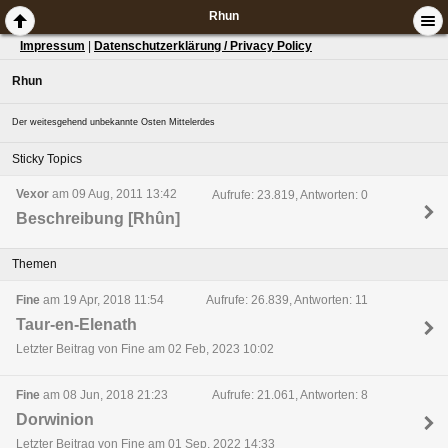
Rhun
Impressum
|
Datenschutzerklärung / Privacy Policy
Rhun
Der weitesgehend unbekannte Osten Mittelerdes
Sticky Topics
Vexor
am 09 Aug, 2011 13:42
Aufrufe: 23.819, Antworten: 0
Beschreibung [Rhûn]
Themen
Fine
am 19 Apr, 2018 11:54
Aufrufe: 26.839, Antworten: 11
Taur-en-Elenath
Letzter Beitrag von Fine am 02 Feb, 2023 10:02
Fine
am 08 Jun, 2018 21:23
Aufrufe: 21.061, Antworten: 8
Dorwinion
Letzter Beitrag von Fine am 01 Sep, 2022 14:33