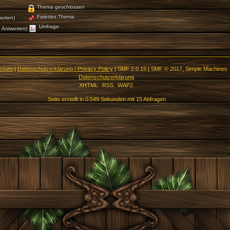
Thema geschlossen
Fixiertes Thema
orten)
Umfrage
 Antworten)
essum
|
Datenschutzerklärung / Privacy Policy
|
SMF 2.0.15
|
SMF © 2017
,
Simple Machines
Datenschutzerklärung
XHTML
RSS
WAP2
Seite erstellt in 0.549 Sekunden mit 15 Abfragen.