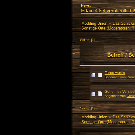
News:
Edain 4.8.4 veröffentlicht!
Modding Union
»
Das Schicks
Sonstige Orte
(Moderatoren:
T
Seiten: [
1
]
Betreff
/
Be
Forna Ascira
Begonnen von
Curan
Geheimes Verstec
Begonnen von
Curan
Seiten: [
1
]
Modding Union
»
Das Schicks
Sonstige Orte
(Moderatoren:
T