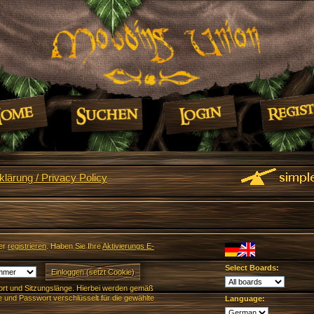
lärung / Privacy Policy
er
registrieren
. Haben Sie Ihre
Aktivierungs E-
Select Boards:
rt und Sitzungslänge. Hierbei werden gemäß
und Passwort verschlüsselt für die gewählte
Language: