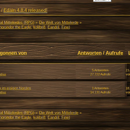
/
Edain 4.8.4 released!
al Mittelerdes (RPG)
»
Die Welt von Mittelerde
»
horondor the Eagle
,
kolibri8
,
Eandril
,
Fine
)
gonnen von
Antworten
/
Aufrufe
5 Antworten
23
thor
27.722 Aufrufe
vo
k im eisigen Norden
1 Antworten
18.
thor
14.131 Aufrufe
vo
al Mittelerdes (RPG)
»
Die Welt von Mittelerde
»
horondor the Eagle
,
kolibri8
,
Eandril
,
Fine
)