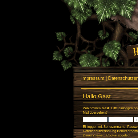
Impressum
|
Datenschutzerk
Hallo Gast.
Willkommen
Gast
. Bitte
einloggen
od
Mail
übersehen?
Einloggen mit Benutzername, Passwo
Datenschutzerklärung Benutzername 
Dauer in einem Cookie abgelegt.