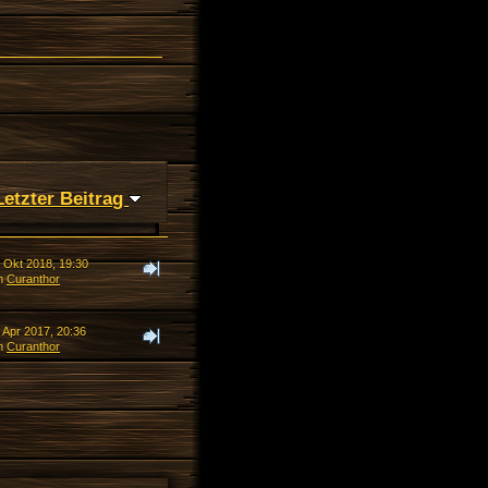
Letzter Beitrag
. Okt 2018, 19:30
n
Curanthor
 Apr 2017, 20:36
n
Curanthor