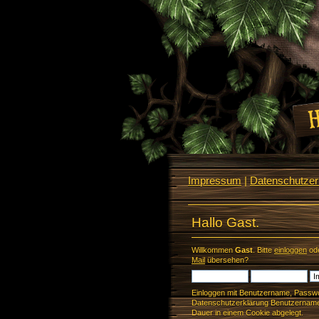
Impressum
|
Datenschutzerk
Hallo Gast.
Willkommen
Gast
. Bitte
einloggen
od
Mail
übersehen?
Einloggen mit Benutzername, Passwo
Datenschutzerklärung Benutzername 
Dauer in einem Cookie abgelegt.