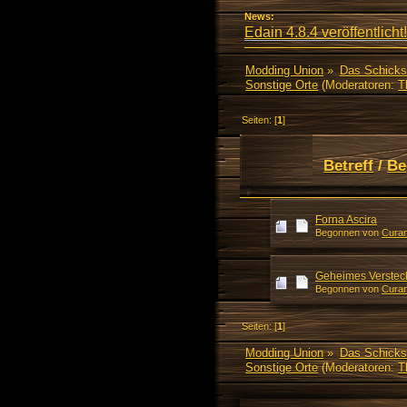
News:
Edain 4.8.4 veröffentlicht!
Modding Union
»
Das Schicks
Sonstige Orte
(Moderatoren:
T
Seiten: [
1
]
Betreff
/
Be
Forna Ascira
Begonnen von
Curan
Geheimes Verstec
Begonnen von
Curan
Seiten: [
1
]
Modding Union
»
Das Schicks
Sonstige Orte
(Moderatoren:
T