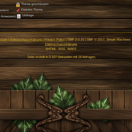
Thema geschlossen
Fixiertes Thema
orten)
Umfrage
 Antworten)
essum
|
Datenschutzerklärung / Privacy Policy
|
SMF 2.0.15
|
SMF © 2017
,
Simple Machines
Datenschutzerklärung
XHTML
RSS
WAP2
Seite erstellt in 0.107 Sekunden mit 18 Abfragen.