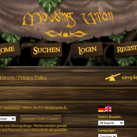
lärung / Privacy Policy
er
registrieren
. Haben Sie Ihre
Aktivierungs E-
Select Boards:
rt und Sitzungslänge. Hierbei werden gemäß
und Passwort verschlüsselt für die gewählte
Language: