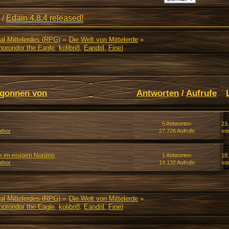
/
Edain 4.8.4 released!
al Mittelerdes (RPG)
»
Die Welt von Mittelerde
»
horondor the Eagle
,
kolibri8
,
Eandril
,
Fine
)
gonnen von
Antworten
/
Aufrufe
5 Antworten
23
thor
27.726 Aufrufe
vo
k im eisigen Norden
1 Antworten
18.
thor
14.132 Aufrufe
vo
al Mittelerdes (RPG)
»
Die Welt von Mittelerde
»
horondor the Eagle
,
kolibri8
,
Eandril
,
Fine
)