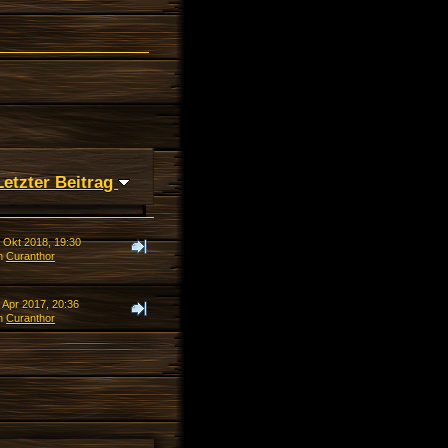
Letzter Beitrag
. Okt 2018, 19:30
n
Curanthor
 Apr 2017, 20:36
n
Curanthor