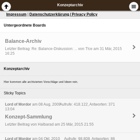
Konzeptarchiv
Impressum
|
Datenschutzerklärung / Privacy Policy
Untergeordnete Boards
Balance-Archiv
Letzter Beitrag: Re: Balance-Diskussion: ... von T!ce am 31 Mär, 2015
16:25
Konzeptarchiv
Hier kommen alle archivierten Vorschläge und Ideen rein.
Sticky Topics
Lord of Mordor
am 08 Aug, 2009
Aufrufe: 418.122, Antworten: 371
13:04
Konzept-Sammlung
Letzter Beitrag von Halbarad am 25 Mär, 2015 21:55
Lord of Mordor
am 04 Okt, 2010
Aufrufe: 98.808, Antworten: 86