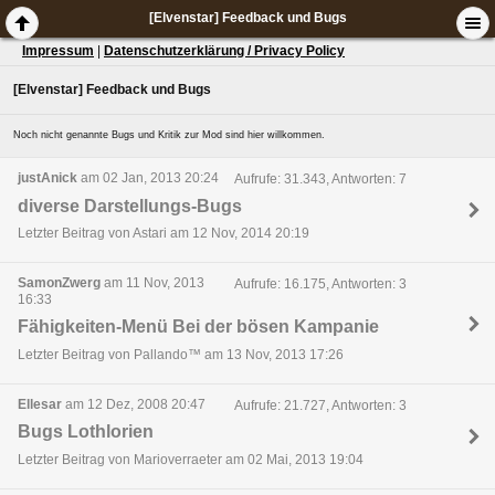
[Elvenstar] Feedback und Bugs
Impressum
|
Datenschutzerklärung / Privacy Policy
[Elvenstar] Feedback und Bugs
Noch nicht genannte Bugs und Kritik zur Mod sind hier willkommen.
justAnick
am 02 Jan, 2013 20:24
Aufrufe: 31.343, Antworten: 7
diverse Darstellungs-Bugs
Letzter Beitrag von Astari am 12 Nov, 2014 20:19
SamonZwerg
am 11 Nov, 2013
Aufrufe: 16.175, Antworten: 3
16:33
Fähigkeiten-Menü Bei der bösen Kampanie
Letzter Beitrag von Pallando™ am 13 Nov, 2013 17:26
Ellesar
am 12 Dez, 2008 20:47
Aufrufe: 21.727, Antworten: 3
Bugs Lothlorien
Letzter Beitrag von Marioverraeter am 02 Mai, 2013 19:04