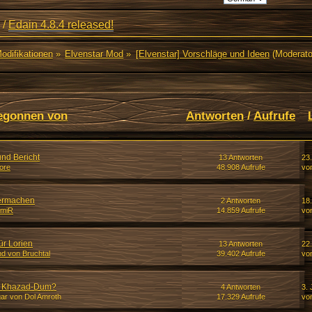
/
Edain 4.8.4 released!
Modifikationen
»
Elvenstar Mod
»
[Elvenstar] Vorschläge und Ideen
(Moderato
egonnen von
Antworten
/
Aufrufe
und Bericht
13 Antworten
23
Gore
48.908 Aufrufe
vo
termachen
2 Antworten
18
tmiR
14.859 Aufrufe
vo
ür Lorien
13 Antworten
22
nd von Bruchtal
39.402 Aufrufe
vo
h Khazad-Dum?
4 Antworten
3. 
ar von Dol Amroth
17.329 Aufrufe
vo