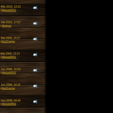
. Mär 2010, 12:22
n
Manuel2811
. Jan 2010, 17:57
n
Simbyte
 Mai 2009, 14:27
n
No1Gamer
 Mai 2009, 23:21
n
Manuel2811
. Jun 2008, 15:53
n
Manuel2811
. Jun 2008, 18:25
n
No1Gamer
. Jun 2008, 04:44
n
Manuel2811