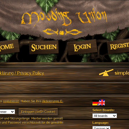
lärung / Privacy Policy
er
registrieren
. Haben Sie Ihre
Aktivierungs E-
Select Boards:
rt und Sitzungslänge. Hierbei werden gemäß
und Passwort verschlüsselt für die gewählte
Language: