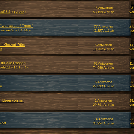
15 Antworten
23
uel2811
53.199 Aufrufe
vo
«
1
2
Alle
»
lvenstar und Edain?
22 Antworten
27
overraeter
42.357 Aufrufe
vo
«
1
2
Alle
»
für Khazad-Dûm
5 Antworten
14.
in
19.702 Aufrufe
vo
 für alle Rassen
62 Antworten
11.
uel2811
74.069 Aufrufe
vo
«
1
2
3
...
5
»
6 Antworten
29
in
22.233 Aufrufe
vo
r Ideen von mir
1 Antworten
25
29.891 Aufrufe
vo
14 Antworten
23
050
36.354 Aufrufe
vo