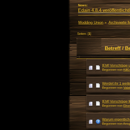
News:
Edain 4.8.4 veröffentlicht!
Modding Union
»
Archivierte 
Seiten: [
1
]
Betreff
/
B
[EM] Vorschläge 
Begonnen von
Kill
Werdet ihr 1 wei
Begonnen von
Vala
[EM] Vorschläge f
Begonnen von
Elro
Warum eigentlic
Begonnen von Ansg