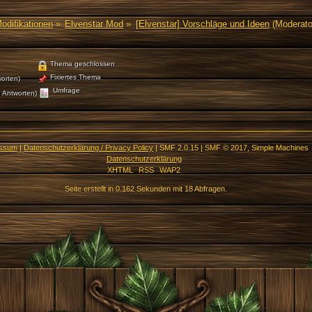
Modifikationen
»
Elvenstar Mod
»
[Elvenstar] Vorschläge und Ideen
(Moderato
Thema geschlossen
Fixiertes Thema
orten)
Umfrage
 Antworten)
essum
|
Datenschutzerklärung / Privacy Policy
|
SMF 2.0.15
|
SMF © 2017
,
Simple Machines
Datenschutzerklärung
XHTML
RSS
WAP2
Seite erstellt in 0.162 Sekunden mit 18 Abfragen.