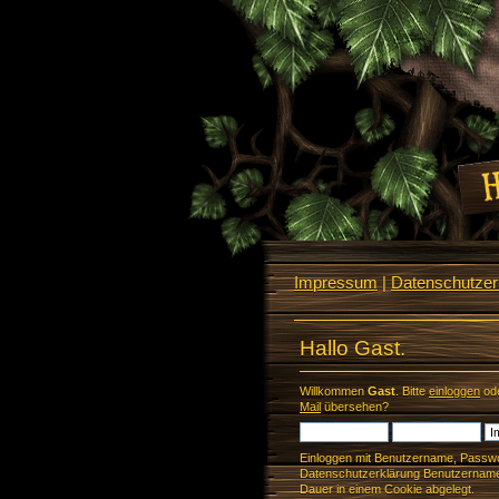
Impressum
|
Datenschutzerk
Hallo Gast.
Willkommen
Gast
. Bitte
einloggen
od
Mail
übersehen?
Einloggen mit Benutzername, Passwo
Datenschutzerklärung Benutzername 
Dauer in einem Cookie abgelegt.