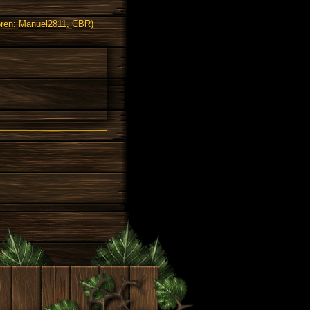
ren:
Manuel2811
,
CBR
)