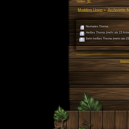
Seiten: [
1
]
Modding Union
»
Archivierte 
Normales Thema
Heißes Thema (mehr als 15 Antw
Sehr heißes Thema (mehr als 25
Impr