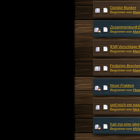
Gondor-Bunker
Begonnen von
Man
Zusammenkunft E
Begonnen von
Mari
[EM] Vorschläge 
Begonnen von
Mart
Festungs-Brecher
Begonnen von
Man
Neue Fraktion
Begonnen von
Pipp
und noch ein paa
Begonnen von
Nick
hab ma eine idee
Begonnen von
MVN