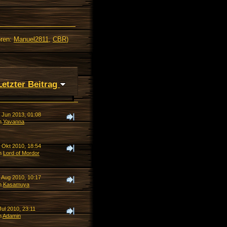
ren:
Manuel2811
,
CBR
)
Letzter Beitrag
. Jun 2013, 01:08
n
Yavanna
. Okt 2010, 18:54
n
Lord of Mordor
. Aug 2010, 10:17
n
Kasamuya
Jul 2010, 23:11
n
Adamin