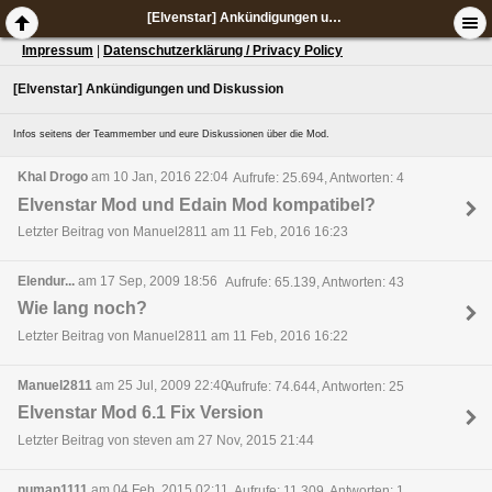
[Elvenstar] Ankündigungen und Diskussion
Impressum
|
Datenschutzerklärung / Privacy Policy
[Elvenstar] Ankündigungen und Diskussion
Infos seitens der Teammember und eure Diskussionen über die Mod.
Khal Drogo
am 10 Jan, 2016 22:04
Aufrufe: 25.694, Antworten: 4
Elvenstar Mod und Edain Mod kompatibel?
Letzter Beitrag von Manuel2811 am 11 Feb, 2016 16:23
Elendur...
am 17 Sep, 2009 18:56
Aufrufe: 65.139, Antworten: 43
Wie lang noch?
Letzter Beitrag von Manuel2811 am 11 Feb, 2016 16:22
Manuel2811
am 25 Jul, 2009 22:40
Aufrufe: 74.644, Antworten: 25
Elvenstar Mod 6.1 Fix Version
Letzter Beitrag von steven am 27 Nov, 2015 21:44
numan1111
am 04 Feb, 2015 02:11
Aufrufe: 11.309, Antworten: 1