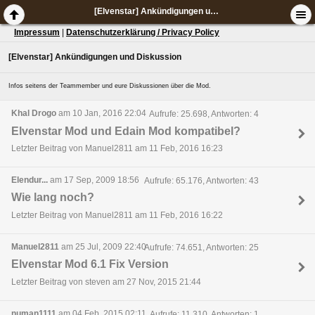
[Elvenstar] Ankündigungen und Diskussion
Impressum
|
Datenschutzerklärung / Privacy Policy
[Elvenstar] Ankündigungen und Diskussion
Infos seitens der Teammember und eure Diskussionen über die Mod.
Khal Drogo
am 10 Jan, 2016 22:04
Aufrufe: 25.698, Antworten: 4
Elvenstar Mod und Edain Mod kompatibel?
Letzter Beitrag von Manuel2811 am 11 Feb, 2016 16:23
Elendur...
am 17 Sep, 2009 18:56
Aufrufe: 65.176, Antworten: 43
Wie lang noch?
Letzter Beitrag von Manuel2811 am 11 Feb, 2016 16:22
Manuel2811
am 25 Jul, 2009 22:40
Aufrufe: 74.651, Antworten: 25
Elvenstar Mod 6.1 Fix Version
Letzter Beitrag von steven am 27 Nov, 2015 21:44
numan1111
am 04 Feb, 2015 02:11
Aufrufe: 11.310, Antworten: 1