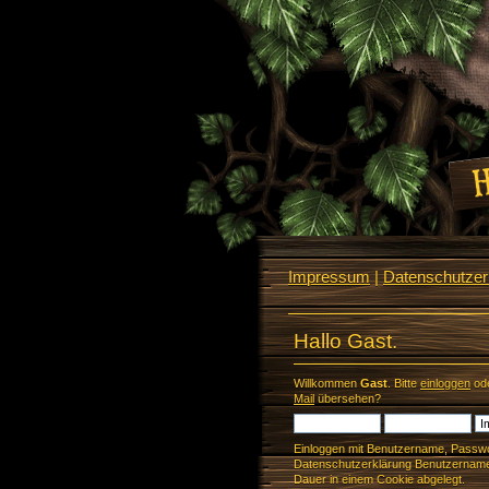
Impressum
|
Datenschutzerk
Hallo Gast.
Willkommen
Gast
. Bitte
einloggen
od
Mail
übersehen?
Einloggen mit Benutzername, Passwo
Datenschutzerklärung Benutzername 
Dauer in einem Cookie abgelegt.