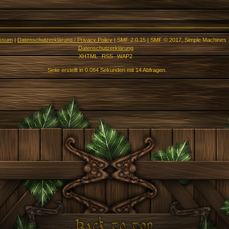
essum
|
Datenschutzerklärung / Privacy Policy
|
SMF 2.0.15
|
SMF © 2017
,
Simple Machines
Datenschutzerklärung
XHTML
RSS
WAP2
Seite erstellt in 0.084 Sekunden mit 14 Abfragen.