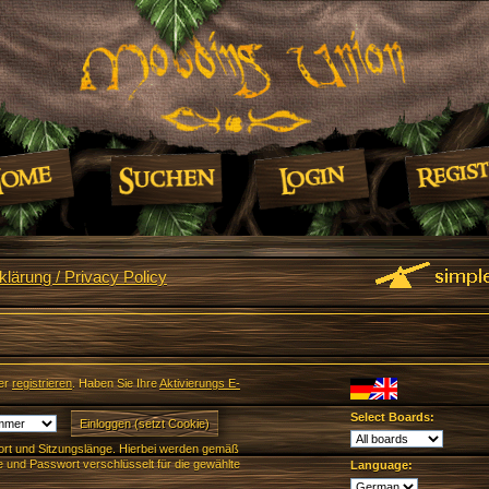
lärung / Privacy Policy
er
registrieren
. Haben Sie Ihre
Aktivierungs E-
Select Boards:
rt und Sitzungslänge. Hierbei werden gemäß
und Passwort verschlüsselt für die gewählte
Language: