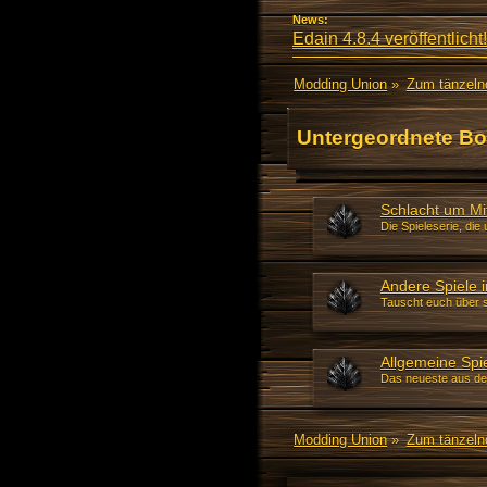
News:
Edain 4.8.4 veröffentlicht!
Modding Union
»
Zum tänzeln
Untergeordnete Bo
Schlacht um Mi
Die Spieleserie, die 
Andere Spiele i
Tauscht euch über s
Allgemeine Spi
Das neueste aus der
Modding Union
»
Zum tänzeln