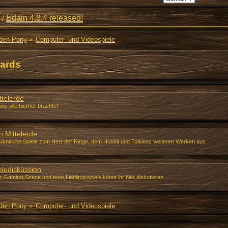
/
Edain 4.8.4 released!
den Pony
»
Computer- und Videospiele
ards
ttelerde
uns alle hierher brachte!
n Mittelerde
ämtliche Spiele zum Herr der Ringe, dem Hobbit und Tolkiens weiteren Werken aus
elediskussion
 Gaming-Szene und eure Lieblingsspiele könnt ihr hier diskutieren.
den Pony
»
Computer- und Videospiele