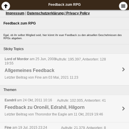
Feedback zum RPG
Impressum
|
Datenschutzerklärung / Privacy Policy
Feedback zum RPG
Egal, ob ihr selbst Mitglied seid, hier könnt ihr euer Feedback zu den aktuellen Geschehnissen des
RPGs abgeben.
Sticky Topics
Lord of Mordor
am 25 Jun, 2008
Aufrufe: 195.397, Antworten: 128
19:55
Allgemeines Feedback
Letzter Beitrag von Fine am 03 Mai, 2021 11:23
Themen
Eandril
am 24 Okt, 2011 10:16
Aufrufe: 102.005, Antworten: 41
Feedback zu Oronêl, Edrahil, Hilgorn
Letzter Beitrag von Thorondor the Eagle am 11 Okt, 2019 19:46
Fine
am 19 Jul, 2015 23:24
Aufrufe: 21.379, Antworten: 8