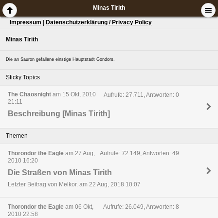
Minas Tirith
Impressum
|
Datenschutzerklärung / Privacy Policy
Minas Tirith
Die an Sauron gefallene einstige Hauptstadt Gondors.
Sticky Topics
The Chaosnight
am 15 Okt, 2010
Aufrufe: 27.711, Antworten: 0
21:11
Beschreibung [Minas Tirith]
Themen
Thorondor the Eagle
am 27 Aug,
Aufrufe: 72.149, Antworten: 49
2010 16:20
Die Straßen von Minas Tirith
Letzter Beitrag von Melkor. am 22 Aug, 2018 10:07
Thorondor the Eagle
am 06 Okt,
Aufrufe: 26.049, Antworten: 8
2010 22:58