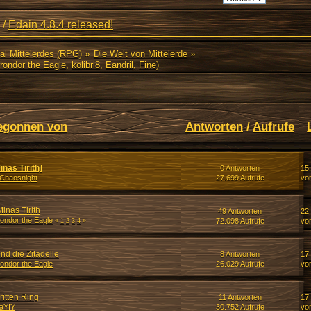
/
Edain 4.8.4 released!
al Mittelerdes (RPG)
»
Die Welt von Mittelerde
»
rondor the Eagle
,
kolibri8
,
Eandril
,
Fine
)
egonnen von
Antworten
/
Aufrufe
nas Tirith]
0 Antworten
15.
Chaosnight
27.699 Aufrufe
vo
inas Tirith
49 Antworten
22
ondor the Eagle
72.098 Aufrufe
vo
«
1
2
3
4
»
nd die Zitadelle
8 Antworten
17.
ondor the Eagle
26.029 Aufrufe
vo
itten Ring
11 Antworten
17
aYIY
30.752 Aufrufe
vo