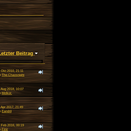
Letzter Beitrag
 Okt 2010, 21:11
n
The Chaosnight
. Aug 2018, 10:07
n
Melkor.
 Apr 2017, 21:49
n
Eandril
. Feb 2016, 00:19
n
Fine