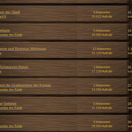
vor der Stadt
9 Antworten
16
aYIY
29.622 Aufrufe
vo
eilung
5 Antworten
19
ondor the Eagle
18.890 Aufrufe
vo
asse und Briannas Wohnung
12 Antworten
7.
r
31.120 Aufrufe
vo
 Schwarzen Bären
1 Antworten
26
r
17.128 Aufrufe
vo
e und die Grabkammer der Könige
2 Antworten
22
ondor the Eagle
14.586 Aufrufe
vo
ße Gebirge
0 Antworten
18.
ondor the Eagle
11.109 Aufrufe
vo
9 Antworten
30.
ondor the Eagle
28.093 Aufrufe
vo