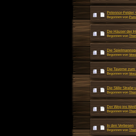
Pelennor-Felder, 
Begonnen von
Pum
Die Häuser der H
Begonnen von
Thor
Die Spielmannsg
Begonnen von
Vexo
Die Taverne zum
Begonnen von
Vexo
Die Stille Straß
Begonnen von
Thor
Der Weg ins Wei
Begonnen von
Thor
In den Verliesen
Begonnen von
Thor