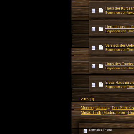
Haus der Kurtisan
Begonnen von
Vexo
Herrenhaus im fü
Begonnen von
Thor
Versteck der Get
Begonnen von
Thor
Haus des Truchs
Begonnen von
Thor
Eleas Haus im vi
Begonnen von
Thor
Seiten: [
1
]
Modding Union
»
Das Schicks
Minas Tirith
(Moderatoren:
Tho
Normales Thema