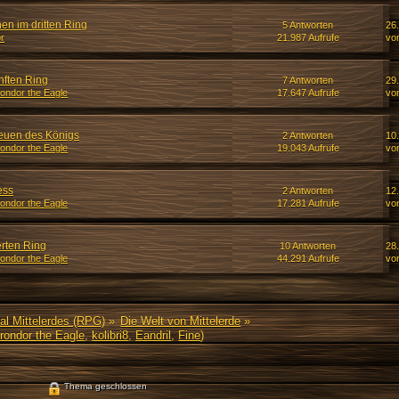
en im dritten Ring
5 Antworten
26.
r
21.987 Aufrufe
vo
nften Ring
7 Antworten
29
ondor the Eagle
17.647 Aufrufe
vo
reuen des Königs
2 Antworten
10
ondor the Eagle
19.043 Aufrufe
vo
ess
2 Antworten
12
ondor the Eagle
17.281 Aufrufe
vo
erten Ring
10 Antworten
28
ondor the Eagle
44.291 Aufrufe
vo
al Mittelerdes (RPG)
»
Die Welt von Mittelerde
»
rondor the Eagle
,
kolibri8
,
Eandril
,
Fine
)
Thema geschlossen