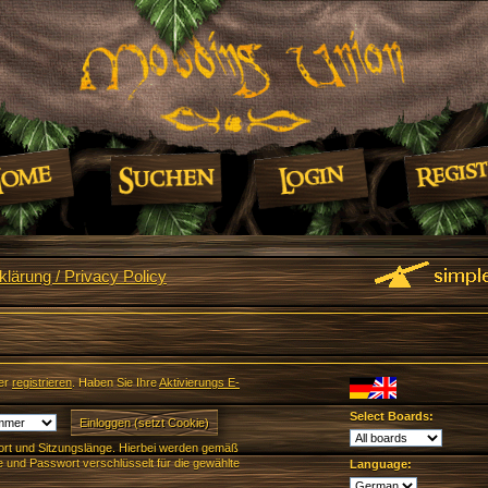
lärung / Privacy Policy
er
registrieren
. Haben Sie Ihre
Aktivierungs E-
Select Boards:
rt und Sitzungslänge. Hierbei werden gemäß
und Passwort verschlüsselt für die gewählte
Language: