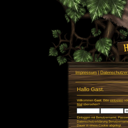
Impressum
|
Datenschutzerk
Hallo Gast.
Willkommen
Gast
. Bitte
einloggen
od
Mail
übersehen?
Einloggen mit Benutzername, Passwo
Datenschutzerklärung Benutzername 
Dauer in einem Cookie abgelegt.