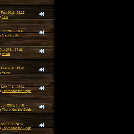
. Feb 2016, 23:27
n
Fine
. Jan 2012, 18:42
n
Aragorn, der II.
 Dez 2011, 17:06
n
Vexor
. Nov 2011, 19:41
n
Vexor
. Nov 2011, 22:37
n
Thorondor the Eagle
 Jun 2011, 15:58
n
Thorondor the Eagle
 Apr 2011, 20:57
n
Thorondor the Eagle