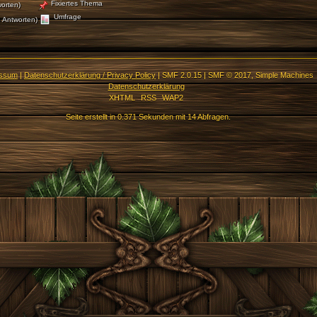
Fixiertes Thema
orten)
Umfrage
 Antworten)
essum
|
Datenschutzerklärung / Privacy Policy
|
SMF 2.0.15
|
SMF © 2017
,
Simple Machines
Datenschutzerklärung
XHTML
RSS
WAP2
Seite erstellt in 0.371 Sekunden mit 14 Abfragen.