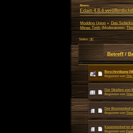
News:
Edain 4.8.4 veröffentlicht!
Modding Union
»
Das Schicks
Minas Tirith
(Moderatoren:
Tho
Seiten: [
1
]
Betreff
/
B
Beschreibung [Mi
Begonnen von
The 
Die Straßen von M
Begonnen von
Thor
Der Brunnenhof u
Begonnen von
Thor
Kasernenhof im dr
Begonnen von
Pum