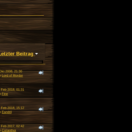
Letzter Beitrag
Okt 2008, 21:30
n
Lord of Mordor
. Feb 2018, 01:31
n
Fine
. Feb 2018, 15:12
n
Eandril
. Feb 2017, 02:42
n
Curanthor