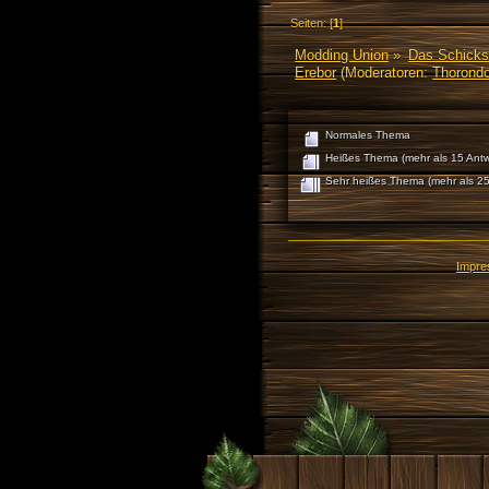
Seiten: [
1
]
Modding Union
»
Das Schicks
Erebor
(Moderatoren:
Thorondo
Normales Thema
Heißes Thema (mehr als 15 Antw
Sehr heißes Thema (mehr als 25
Impr