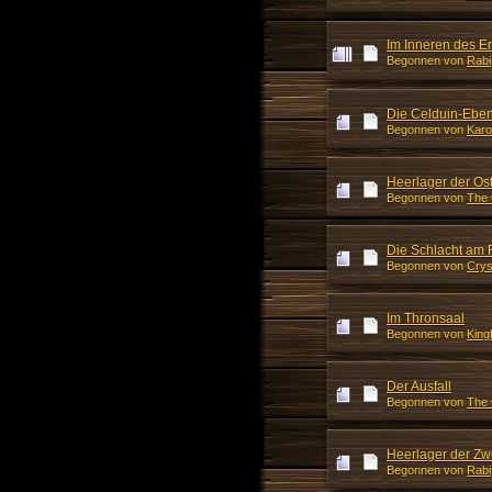
Im Inneren des E
Begonnen von
Rabi
Die Celduin-Ebe
Begonnen von
Karo
Heerlager der Ost
Begonnen von
The 
Die Schlacht am 
Begonnen von
Crys
Im Thronsaal
Begonnen von
King
Der Ausfall
Begonnen von
The 
Heerlager der Zw
Begonnen von
Rabi