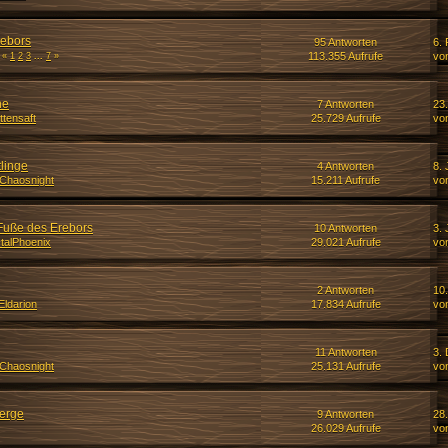
rebors
95 Antworten
6.
113.355 Aufrufe
vo
«
1
2
3
...
7
»
ne
7 Antworten
23.
ttensaft
25.729 Aufrufe
vo
linge
4 Antworten
8. 
Chaosnight
15.211 Aufrufe
vo
Fuße des Erebors
10 Antworten
3. 
talPhoenix
29.021 Aufrufe
vo
2 Antworten
10
Eldarion
17.834 Aufrufe
vo
11 Antworten
3.
Chaosnight
25.131 Aufrufe
vo
erge
9 Antworten
28.
26.029 Aufrufe
vo