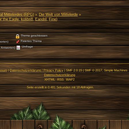
al Mittelerdes (RPG)
»
Die Welt von Mittelerde
»
r the Eagle
,
kolibri8
,
Eandril
,
Fine
)
Thema geschlossen
Fixiertes Thema
orten)
Umfrage
 Antworten)
essum
|
Datenschutzerklärung / Privacy Policy
|
SMF 2.0.15
|
SMF © 2017
,
Simple Machines
Datenschutzerklärung
XHTML
RSS
WAP2
Seite erstellt in 0.481 Sekunden mit 18 Abfragen.