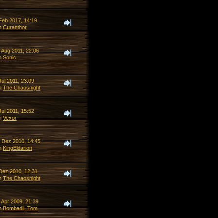
 Feb 2017, 14:19
n
Curanthor
 Aug 2011, 22:06
n
Sonic
Jul 2011, 23:09
n
The Chaosnight
Jul 2011, 15:52
n
Vexor
. Dez 2010, 14:45
n
KingEldarion
 Dez 2010, 12:31
n
The Chaosnight
 Apr 2009, 21:39
n
Bombadil, Tom