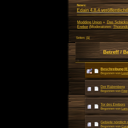
News:
Edain 4.8.4 veröffentlicht!
Modding Union
»
Das Schicks
Erebor
(Moderatoren:
Thorondo
Seiten: [
1
]
Betreff
/
B
Beschreibung [E
Begonnen von
Lord
Der Rabenberg
Begonnen von
Fine
Tor des Erebors
Begonnen von
Lars
Gebiete nördlich
Begonnen von
Cura