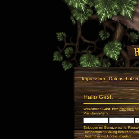
Impressum
|
Datenschutzerk
Hallo Gast.
Willkommen
Gast
. Bitte
einloggen
od
Mail
übersehen?
Einloggen mit Benutzername, Passwo
Datenschutzerklärung Benutzername 
Dauer in einem Cookie abgelegt.