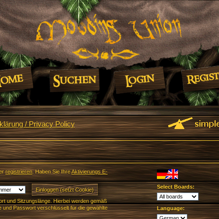
lärung / Privacy Policy
er
registrieren
. Haben Sie Ihre
Aktivierungs E-
Select Boards:
rt und Sitzungslänge. Hierbei werden gemäß
und Passwort verschlüsselt für die gewählte
Language: