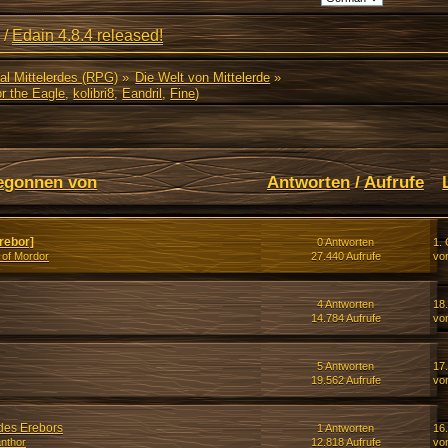
/
Edain 4.8.4 released!
al Mittelerdes (RPG)
»
Die Welt von Mittelerde
»
r the Eagle
,
kolibri8
,
Eandril
,
Fine
)
egonnen von
Antworten
/
Aufrufe
rebor]
0 Antworten
1. 
 of Mordor
27.440 Aufrufe
vo
4 Antworten
18
14.784 Aufrufe
vo
5 Antworten
17
19.562 Aufrufe
vo
 des Erebors
1 Antworten
16
nthor
12.818 Aufrufe
vo