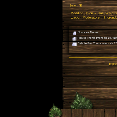
Seiten: [
1
]
Modding Union
»
Das Schicks
Erebor
(Moderatoren:
Thorondo
Normales Thema
Heißes Thema (mehr als 15 Antw
Sehr heißes Thema (mehr als 25
Impr