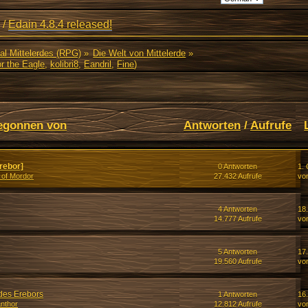
/
Edain 4.8.4 released!
al Mittelerdes (RPG)
»
Die Welt von Mittelerde
»
r the Eagle
,
kolibri8
,
Eandril
,
Fine
)
egonnen von
Antworten
/
Aufrufe
rebor]
0 Antworten
1. 
 of Mordor
27.432 Aufrufe
vo
4 Antworten
18
14.777 Aufrufe
vo
5 Antworten
17
19.560 Aufrufe
vo
 des Erebors
1 Antworten
16
nthor
12.812 Aufrufe
vo