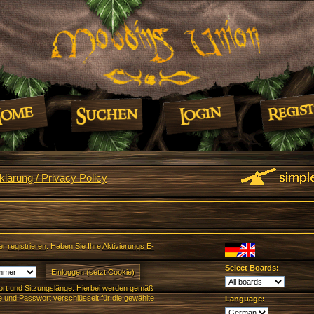
lärung / Privacy Policy
er
registrieren
. Haben Sie Ihre
Aktivierungs E-
Select Boards:
rt und Sitzungslänge. Hierbei werden gemäß
und Passwort verschlüsselt für die gewählte
Language: