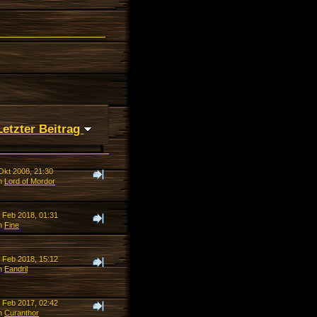
Letzter Beitrag
Okt 2008, 21:30
n
Lord of Mordor
. Feb 2018, 01:31
n
Fine
. Feb 2018, 15:12
n
Eandril
. Feb 2017, 02:42
n
Curanthor