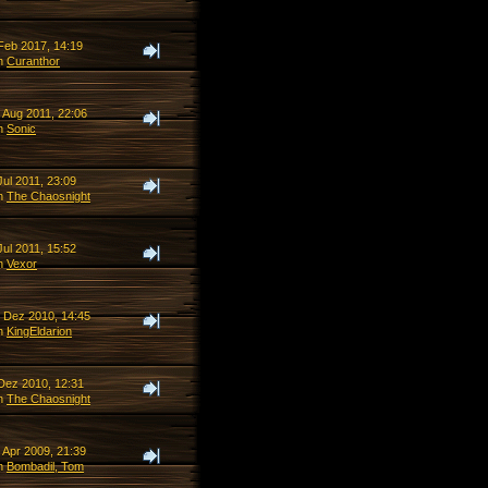
 Feb 2017, 14:19
n
Curanthor
 Aug 2011, 22:06
n
Sonic
Jul 2011, 23:09
n
The Chaosnight
Jul 2011, 15:52
n
Vexor
. Dez 2010, 14:45
n
KingEldarion
 Dez 2010, 12:31
n
The Chaosnight
 Apr 2009, 21:39
n
Bombadil, Tom