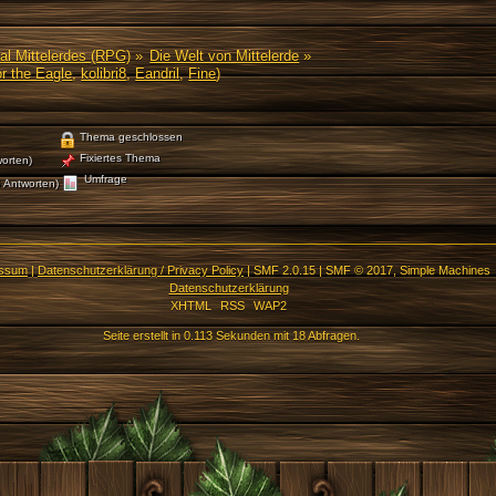
al Mittelerdes (RPG)
»
Die Welt von Mittelerde
»
r the Eagle
,
kolibri8
,
Eandril
,
Fine
)
Thema geschlossen
Fixiertes Thema
orten)
Umfrage
 Antworten)
essum
|
Datenschutzerklärung / Privacy Policy
|
SMF 2.0.15
|
SMF © 2017
,
Simple Machines
Datenschutzerklärung
XHTML
RSS
WAP2
Seite erstellt in 0.113 Sekunden mit 18 Abfragen.