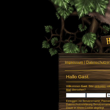
Impressum
|
Datenschutzerk
Hallo Gast.
Willkommen
Gast
. Bitte
einloggen
od
Mail
übersehen?
Einloggen mit Benutzername, Passwo
Datenschutzerklärung Benutzername 
Dauer in einem Cookie abgelegt.