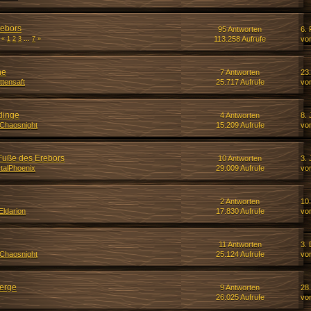
rebors
95 Antworten
6.
113.258 Aufrufe
vo
«
1
2
3
...
7
»
ne
7 Antworten
23.
ttensaft
25.717 Aufrufe
vo
linge
4 Antworten
8. 
Chaosnight
15.209 Aufrufe
vo
Fuße des Erebors
10 Antworten
3. 
talPhoenix
29.009 Aufrufe
vo
2 Antworten
10
Eldarion
17.830 Aufrufe
vo
11 Antworten
3.
Chaosnight
25.124 Aufrufe
vo
erge
9 Antworten
28.
26.025 Aufrufe
vo