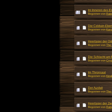
Im Inneren des E
Begonnen von
Rabi
Die Celduin-Ebe
Begonnen von
Karo
Heerlager der Ost
Begonnen von
The 
Die Schlacht am 
Begonnen von
Crys
Im Thronsaal
Begonnen von
King
Der Ausfall
Begonnen von
The 
Heerlager der Zw
Begonnen von
Rabi