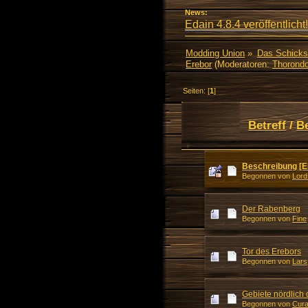
News:
Edain 4.8.4 veröffentlicht!
Modding Union
»
Das Schicks
Erebor
(Moderatoren:
Thorondo
Seiten: [
1
]
Betreff
/
B
Beschreibung [E
Begonnen von
Lord
Der Rabenberg
Begonnen von
Fine
Tor des Erebors
Begonnen von
Lars
Gebiete nördlich
Begonnen von
Cura