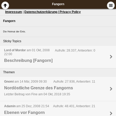
Fangorn
Impressum
|
Datenschutzerklärung / Privacy Policy
Fangorn
Die Heimat der Ents.
Sticky Topics
Lord of Mordor
am 01 Okt, 2008
Aufrufe: 28.337, Antworten: 0
22:00
Beschreibung [Fangorn]
Themen
Gnomi
am 14 Mär, 2009 09:30
Aufrufe: 27.936, Antworten: 11
Nordöstliche Grenze des Fangorns
Letzter Beitrag von Fine am 04 Okt, 2018 19:35
Adamin
am 25 Dez, 2008 21:54
Aufrufe: 48.401, Antworten: 21
Ebenen vor Fangorn