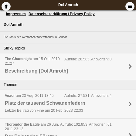
Dol Amroth
Impressum
|
Datenschutzerklärung / Privacy Policy
Dol Amroth
Die Basis des westlichen Widerstandes in Gondor
Sticky Topics
The Chaosnight
am 15 Okt, 2010
Aufrufe: 28.585, Antworten: 0
21:27
Beschreibung [Dol Amroth]
Themen
Vexor
am 23 Aug, 2011 13:45
Aufrufe: 27.531, Antworten: 4
Platz der tausend Schwanenfedern
Letzter Beitrag von Fine am 20 Feb, 2023 22:33
Thorondor the Eagle
am 26 Jun,
Aufrufe: 102.853, Antworten: 61
2011 23:13