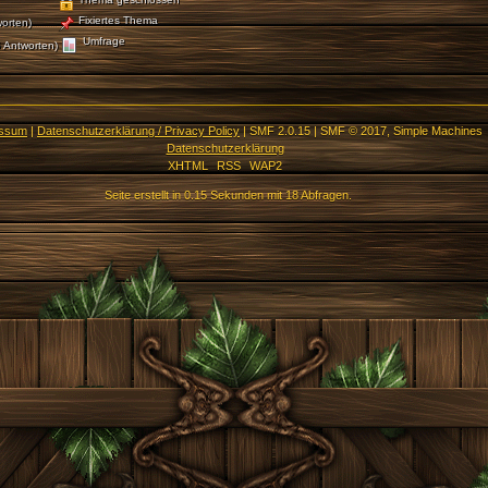
Fixiertes Thema
orten)
Umfrage
 Antworten)
essum
|
Datenschutzerklärung / Privacy Policy
|
SMF 2.0.15
|
SMF © 2017
,
Simple Machines
Datenschutzerklärung
XHTML
RSS
WAP2
Seite erstellt in 0.15 Sekunden mit 18 Abfragen.