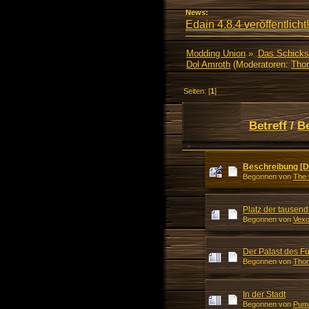
News:
Edain 4.8.4 veröffentlicht!
Modding Union
»
Das Schicks
Dol Amroth
(Moderatoren:
Thor
Seiten: [
1
]
Betreff
/
B
Beschreibung [D
Begonnen von
The 
Platz der tausen
Begonnen von
Vexo
Der Palast des Fü
Begonnen von
Thor
In der Stadt
Begonnen von
Pum