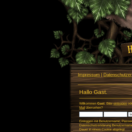
Impressum
|
Datenschutzerk
Hallo Gast.
Willkommen
Gast
. Bitte
einloggen
od
Mail
übersehen?
Einloggen mit Benutzername, Passwo
Datenschutzerklärung Benutzername 
Dauer in einem Cookie abgelegt.