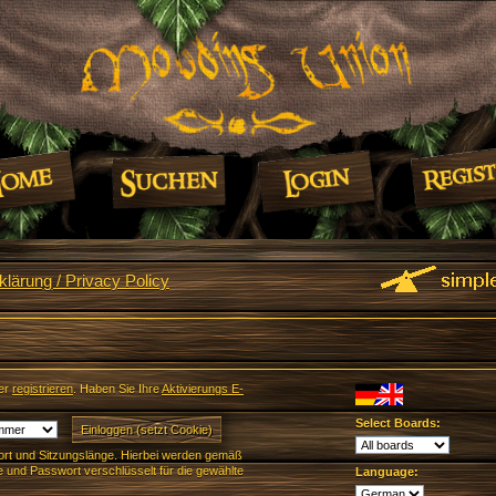
lärung / Privacy Policy
er
registrieren
. Haben Sie Ihre
Aktivierungs E-
Select Boards:
rt und Sitzungslänge. Hierbei werden gemäß
und Passwort verschlüsselt für die gewählte
Language: