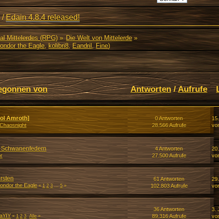
/
Edain 4.8.4 released!
al Mittelerdes (RPG)
»
Die Welt von Mittelerde
»
ondor the Eagle
,
kolibri8
,
Eandril
,
Fine
)
egonnen von
Antworten
/
Aufrufe
ol Amroth]
0 Antworten
15
Chaosnight
28.566 Aufrufe
vo
d Schwanenfedern
4 Antworten
20
r
27.500 Aufrufe
vo
rsten
61 Antworten
29
ondor the Eagle
102.803 Aufrufe
vo
«
1
2
3
...
5
»
36 Antworten
3. 
aYIY
89.316 Aufrufe
vo
«
1
2
3
Alle
»