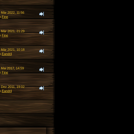
. Mär 2022, 11:56
n
Fine
. Mär 2021, 21:29
n
Fine
. Mär 2021, 10:18
n
Eandril
 Mai 2017, 14:59
n
Fine
. Dez 2011, 19:02
n
Eandril