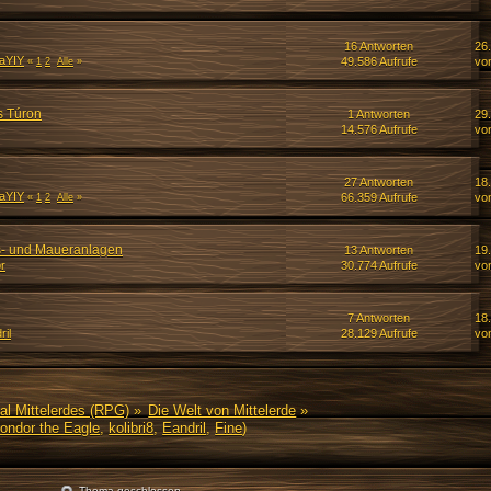
16 Antworten
26
aYIY
49.586 Aufrufe
vo
«
1
2
Alle
»
s Túron
1 Antworten
29
14.576 Aufrufe
vo
27 Antworten
18
aYIY
66.359 Aufrufe
vo
«
1
2
Alle
»
s- und Maueranlagen
13 Antworten
19.
r
30.774 Aufrufe
vo
7 Antworten
18
ril
28.129 Aufrufe
vo
al Mittelerdes (RPG)
»
Die Welt von Mittelerde
»
ondor the Eagle
,
kolibri8
,
Eandril
,
Fine
)
Thema geschlossen