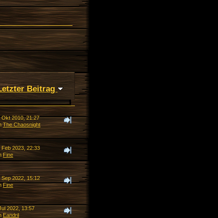
Letzter Beitrag
. Okt 2010, 21:27
n
The Chaosnight
. Feb 2023, 22:33
n
Fine
. Sep 2022, 15:12
n
Fine
Jul 2022, 13:57
n
Eandril