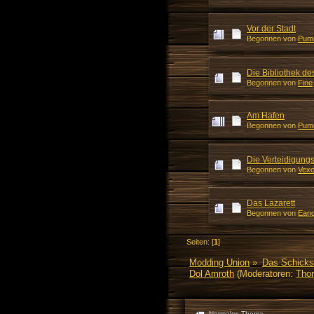
Vor der Stadt
Begonnen von
Pum
Die Bibliothek de
Begonnen von
Fine
Am Hafen
Begonnen von
Pum
Die Verteidigung
Begonnen von
Vexo
Das Lazarett
Begonnen von
Eand
Seiten: [
1
]
Modding Union
»
Das Schicks
Dol Amroth
(Moderatoren:
Thor
Normales Thema