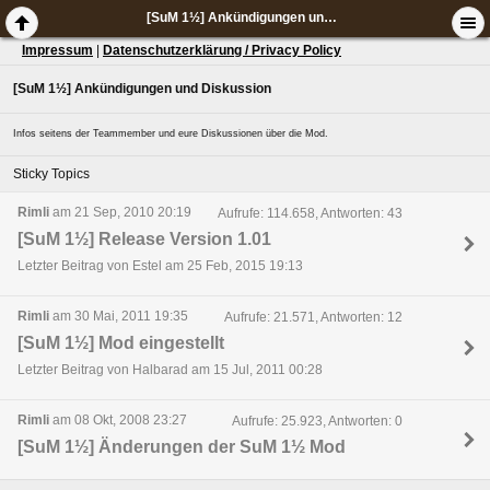
[SuM 1½] Ankündigungen und Diskussion
Impressum
|
Datenschutzerklärung / Privacy Policy
[SuM 1½] Ankündigungen und Diskussion
Infos seitens der Teammember und eure Diskussionen über die Mod.
Sticky Topics
Rimli
am 21 Sep, 2010 20:19
Aufrufe: 114.658, Antworten: 43
[SuM 1½] Release Version 1.01
Letzter Beitrag von Estel am 25 Feb, 2015 19:13
Rimli
am 30 Mai, 2011 19:35
Aufrufe: 21.571, Antworten: 12
[SuM 1½] Mod eingestellt
Letzter Beitrag von Halbarad am 15 Jul, 2011 00:28
Rimli
am 08 Okt, 2008 23:27
Aufrufe: 25.923, Antworten: 0
[SuM 1½] Änderungen der SuM 1½ Mod