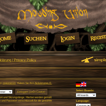
lärung / Privacy Policy
er
registrieren
. Haben Sie Ihre
Aktivierungs E-
Select Boards:
rt und Sitzungslänge. Hierbei werden gemäß
und Passwort verschlüsselt für die gewählte
Language: