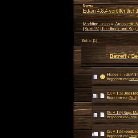
News:
Edain 4.8.4 veröffentlicht!
Modding Union
»
Archivierte 
[SuM 1½] Feedback und Bugs
Seiten: [
1
]
Betreff
/
Be
Fhaleen in SuM 1
Begonnen von
her-h
[SuM 1½] Bugs Mo
Begonnen von
Rimli
[SuM 1½] Bugs M
Begonnen von
Rimli
[SuM 1½] Feedbac
Begonnen von
Rimli