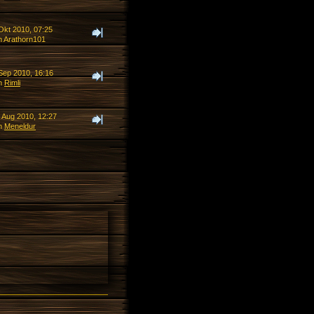
Okt 2010, 07:25
n Arathorn101
 Sep 2010, 16:16
n
Rimli
. Aug 2010, 12:27
n
Meneldur