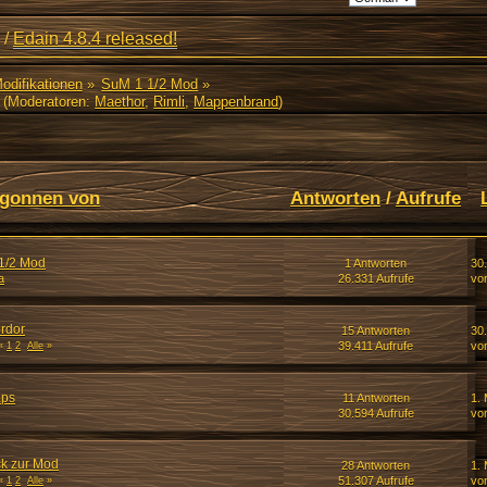
/
Edain 4.8.4 released!
Modifikationen
»
SuM 1 1/2 Mod
»
(Moderatoren:
Maethor
,
Rimli
,
Mappenbrand
)
gonnen von
Antworten
/
Aufrufe
 1/2 Mod
1 Antworten
30
a
26.331 Aufrufe
vo
rdor
15 Antworten
30
39.411 Aufrufe
vo
«
1
2
Alle
»
aps
11 Antworten
1. 
30.594 Aufrufe
vo
k zur Mod
28 Antworten
1. 
51.307 Aufrufe
vo
«
1
2
Alle
»