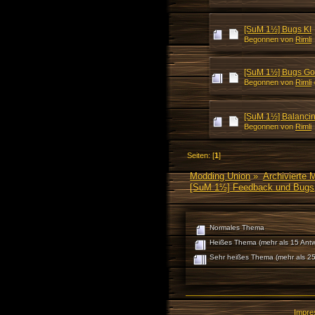
[SuM 1½] Bugs KI
Begonnen von
Rimli
[SuM 1½] Bugs Go
Begonnen von
Rimli
[SuM 1½] Balanci
Begonnen von
Rimli
Seiten: [
1
]
Modding Union
»
Archivierte 
[SuM 1½] Feedback und Bugs
Normales Thema
Heißes Thema (mehr als 15 Antw
Sehr heißes Thema (mehr als 25
Impr