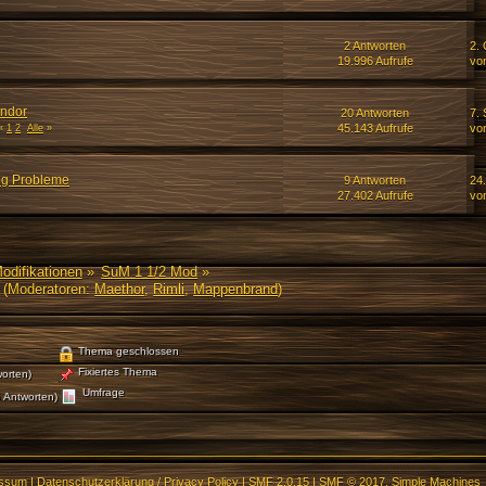
2 Antworten
2. 
19.996 Aufrufe
vo
ndor
20 Antworten
7.
45.143 Aufrufe
vo
«
1
2
Alle
»
ng Probleme
9 Antworten
24
27.402 Aufrufe
vo
Modifikationen
»
SuM 1 1/2 Mod
»
(Moderatoren:
Maethor
,
Rimli
,
Mappenbrand
)
Thema geschlossen
Fixiertes Thema
orten)
Umfrage
 Antworten)
essum
|
Datenschutzerklärung / Privacy Policy
|
SMF 2.0.15
|
SMF © 2017
,
Simple Machines