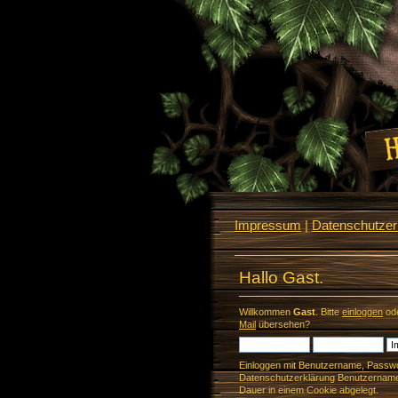
Impressum
|
Datenschutzerk
Hallo Gast.
Willkommen
Gast
. Bitte
einloggen
od
Mail
übersehen?
Einloggen mit Benutzername, Passwo
Datenschutzerklärung Benutzername 
Dauer in einem Cookie abgelegt.