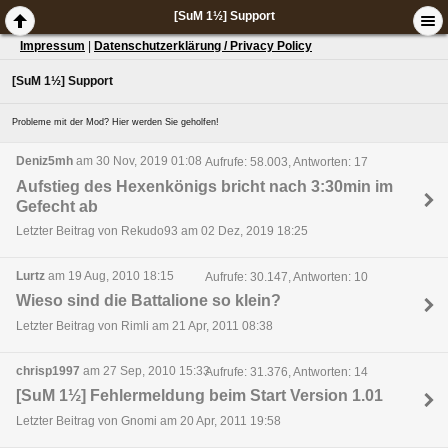
[SuM 1½] Support
Impressum
|
Datenschutzerklärung / Privacy Policy
[SuM 1½] Support
Probleme mit der Mod? Hier werden Sie geholfen!
Deniz5mh
am 30 Nov, 2019 01:08
Aufrufe: 58.003, Antworten: 17
Aufstieg des Hexenkönigs bricht nach 3:30min im
Gefecht ab
Letzter Beitrag von Rekudo93 am 02 Dez, 2019 18:25
Lurtz
am 19 Aug, 2010 18:15
Aufrufe: 30.147, Antworten: 10
Wieso sind die Battalione so klein?
Letzter Beitrag von Rimli am 21 Apr, 2011 08:38
chrisp1997
am 27 Sep, 2010 15:33
Aufrufe: 31.376, Antworten: 14
[SuM 1½] Fehlermeldung beim Start Version 1.01
Letzter Beitrag von Gnomi am 20 Apr, 2011 19:58