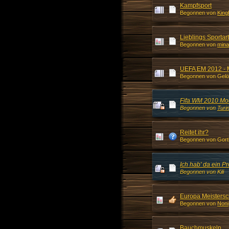
Kampfsport
Begonnen von
Kin
Lieblings Sportart
Begonnen von
mina
UEFA EM 2012 - 
Begonnen von Gelö
Fifa WM 2010 Mo
Begonnen von
Turi
Reitet ihr?
Begonnen von Gor
Ich hab' da ein P
Begonnen von Kili
Europa Meistersc
Begonnen von
Noni
Bauchmuskeln