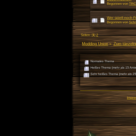
Begonnen von
TRC
Wer spielt noch F
Begonnen von
Sch
Seiten: [
1
]
2
Modding Union
»
Zum tänzeln
Normales Thema
Heißes Thema (mehr als 15 Antw
Sehr heißes Thema (mehr als 25
Impr