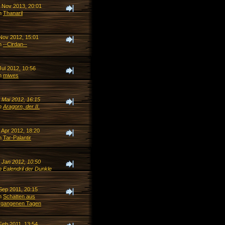
. Nov 2013, 20:01
n
Thanaril
 Nov 2012, 15:01
n
--Cirdan--
Jul 2012, 10:56
n
miwes
 Mai 2012, 16:15
n
Aragorn, der II.
 Apr 2012, 18:20
n
Tar-Palantir
. Jan 2012, 10:50
 Ealendril der Dunkle
Sep 2011, 20:15
n
Schatten aus
rgangenen Tagen
Feb 2011, 13:54