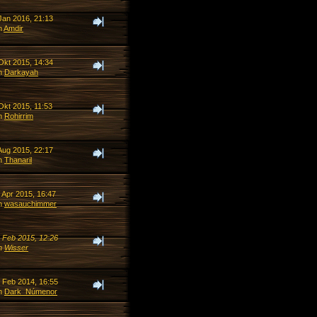
Jan 2016, 21:13
n
Amdir
Okt 2015, 14:34
n
Darkayah
Okt 2015, 11:53
n
Rohirrim
Aug 2015, 22:17
n
Thanaril
 Apr 2015, 16:47
n
wasauchimmer
. Feb 2015, 12:26
n
Wisser
. Feb 2014, 16:55
n
Dark_Númenor