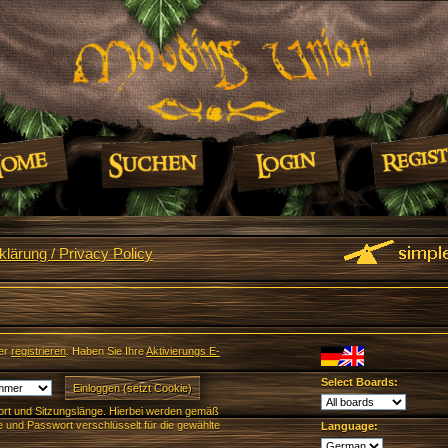
lärung / Privacy Policy
er
registrieren
. Haben Sie Ihre
Aktivierungs E-
Select Boards:
rt und Sitzungslänge. Hierbei werden gemäß
und Passwort verschlüsselt für die gewählte
Language: