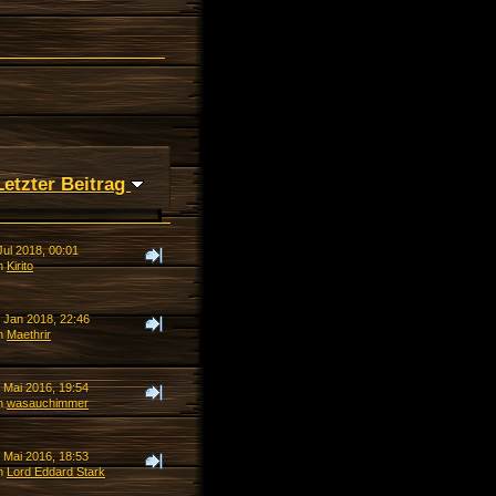
Letzter Beitrag
Jul 2018, 00:01
n
Kirito
. Jan 2018, 22:46
n
Maethrir
 Mai 2016, 19:54
n
wasauchimmer
 Mai 2016, 18:53
n
Lord Eddard Stark