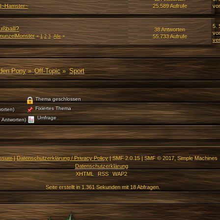
|~Hamster~
25.589 Aufrufe
vo
5.
ußball?
38 Antworten
vo
munzelMonster
55.733 Aufrufe
«
1
2
3
Alle
»
ve
den Pony
»
Off-Topic
»
Sport
Thema geschlossen
Fixiertes Thema
orten)
Umfrage
 Antworten)
essum
|
Datenschutzerklärung / Privacy Policy
|
SMF 2.0.15
|
SMF © 2017
,
Simple Machines
Datenschutzerklärung
XHTML
RSS
WAP2
Seite erstellt in 1.361 Sekunden mit 18 Abfragen.