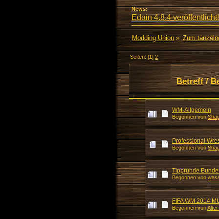
News:
Edain 4.8.4 veröffentlicht!
Modding Union
»
Zum tänzeln
Seiten: [
1
]
2
Betreff
/
B
WM-Allgemein
Begonnen von
Shag
Professional Wres
Begonnen von
Shag
Tipprunde Bunde
Begonnen von
was
FIFA WM 2014 M
Begonnen von
Alter