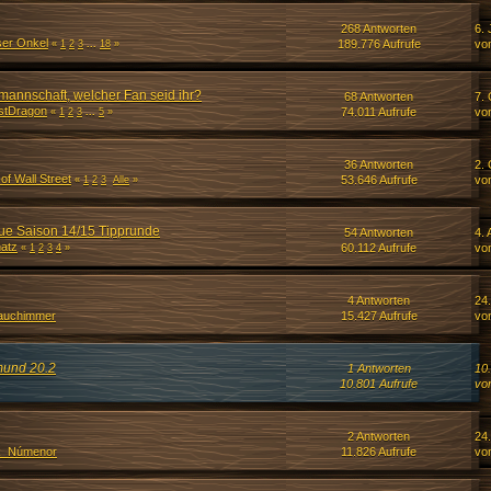
268 Antworten
6. 
er Onkel
189.776 Aufrufe
vo
«
1
2
3
...
18
»
mannschaft, welcher Fan seid ihr?
68 Antworten
7. 
stDragon
74.011 Aufrufe
vo
«
1
2
3
...
5
»
36 Antworten
2. 
 of Wall Street
53.646 Aufrufe
vo
«
1
2
3
Alle
»
e Saison 14/15 Tipprunde
54 Antworten
4. 
atz
60.112 Aufrufe
vo
«
1
2
3
4
»
4 Antworten
24.
auchimmer
15.427 Aufrufe
vo
tmund 20.2
1 Antworten
10
10.801 Aufrufe
vo
2 Antworten
24
k_Númenor
11.826 Aufrufe
vo