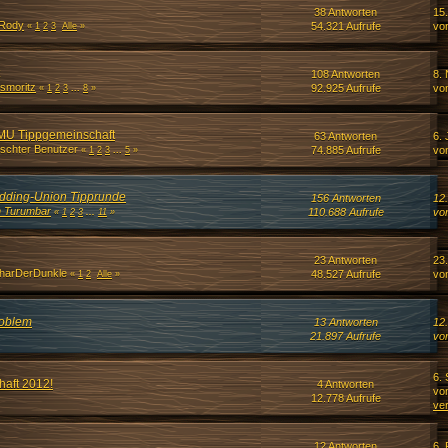
38 Antworten
15
gRody
54.321 Aufrufe
vo
«
1
2
3
Alle
»
108 Antworten
8.
smoritz
92.925 Aufrufe
vo
«
1
2
3
...
8
»
MU Tippgemeinschaft
63 Antworten
6. 
schter Benutzer
74.885 Aufrufe
vo
«
1
2
3
...
5
»
dding-Union Tipprunde
156 Antworten
12.
n Turumbar
110.688 Aufrufe
vo
«
1
2
3
...
11
»
23 Antworten
23.
tharDerDunkle
48.527 Aufrufe
vo
«
1
2
Alle
»
roblem
13 Antworten
12
21.897 Aufrufe
von
6. 
haft 2012!
4 Antworten
vo
12.778 Aufrufe
ve
12 Antworten
6. 