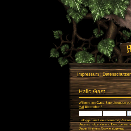
Impressum
|
Datenschutzerk
Hallo Gast.
Willkommen
Gast
. Bitte
einloggen
od
Mail
übersehen?
Einloggen mit Benutzername, Passwo
Datenschutzerklärung Benutzername 
Dauer in einem Cookie abgelegt.