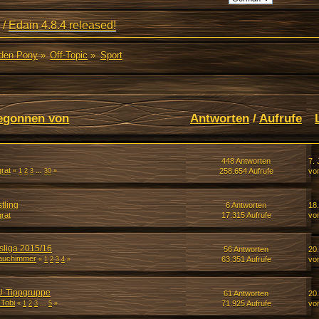
/
Edain 4.8.4 released!
den Pony
»
Off-Topic
»
Sport
egonnen von
Antworten
/
Aufrufe
448 Antworten
7. 
rat
258.654 Aufrufe
vo
«
1
2
3
...
30
»
tling
6 Antworten
18
rat
17.315 Aufrufe
vo
sliga 2015/16
56 Antworten
20.
auchimmer
63.351 Aufrufe
vo
«
1
2
3
4
»
U-Tippgruppe
61 Antworten
20.
 Tobi
71.925 Aufrufe
vo
«
1
2
3
...
5
»