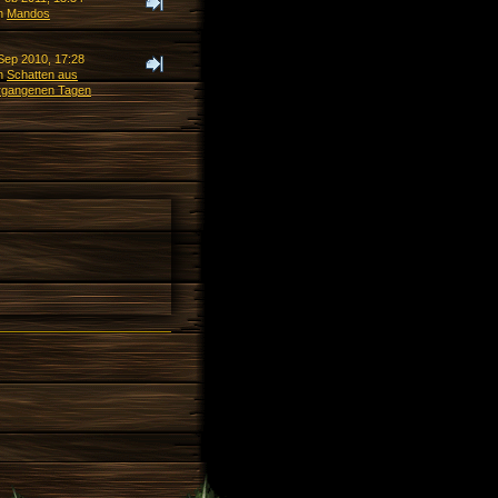
n
Mandos
 Sep 2010, 17:28
n
Schatten aus
rgangenen Tagen