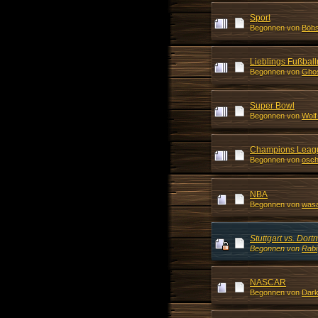
Sport
Begonnen von
Böhs
Lieblings Fußball
Begonnen von
Gho
Super Bowl
Begonnen von
Wolf
Champions Leagu
Begonnen von
osch
NBA
Begonnen von
was
Stuttgart vs. Dor
Begonnen von
Rabi
NASCAR
Begonnen von
Dar