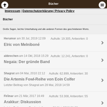
Bücher
Impressum
|
Datenschutzerklärung / Privacy Policy
Bücher
Große Sagen, leichte Unterhaltung und alle anderen Formen des geschriebenen Worts.
Herumor
am 30 Jul, 2019 12:09
Aufrufe: 19.305, Antworten: 0
Elric von Melniboné
abbrechen
am 14 Okt, 2018 15:29
Aufrufe: 12.241, Antworten: 0
Negaia: Der gründe Band
Shagrat
am 04 Mai, 2010 22:12
Aufrufe: 62.899, Antworten: 30
Die Artemis Fowl-Reihe von Eoin Colfer
Letzter Beitrag von Shagrat am 28 Mai, 2018 14:59
Firímar
am 21 Mär, 2017 16:49
Aufrufe: 53.308, Antworten: 55
Arakkur: Diskussion