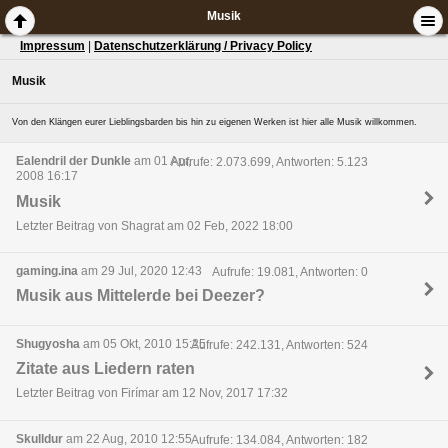
Musik
Impressum
|
Datenschutzerklärung / Privacy Policy
Musik
Von den Klängen eurer Lieblingsbarden bis hin zu eigenen Werken ist hier alle Musik willkommen.
Ealendril der Dunkle
am 01 Apr,
Aufrufe: 2.073.699, Antworten: 5.123
2008 16:17
Musik
Letzter Beitrag von Shagrat am 02 Feb, 2022 18:00
gaming.ina
am 29 Jul, 2020 12:43
Aufrufe: 19.081, Antworten: 0
Musik aus Mittelerde bei Deezer?
Shugyosha
am 05 Okt, 2010 15:25
Aufrufe: 242.131, Antworten: 524
Zitate aus Liedern raten
Letzter Beitrag von Firímar am 12 Nov, 2017 17:32
Skulldur
am 22 Aug, 2010 12:55
Aufrufe: 134.084, Antworten: 182