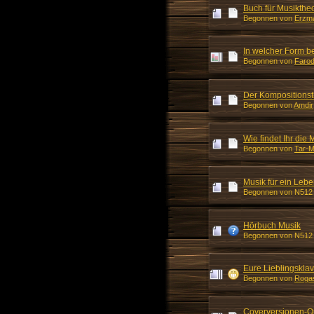
Buch für Musikthe
Begonnen von
Erzma
In welcher Form be
Begonnen von
Farod
Der Kompositions
Begonnen von
Amdir
Wie findet Ihr di
Begonnen von
Tar-M
Musik für ein Leb
Begonnen von N512
Hörbuch Musik
Begonnen von N512
Eure Lieblingsklav
Begonnen von
Roga
Coverversionen-Or