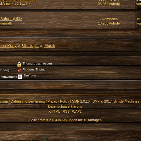
of Arnor
93.034 Aufrufe
vo
«
1
2
3
...
7
»
Soloprojekte
2 Antworten
15
edenrath
13.953 Aufrufe
vo
den Pony
»
Off-Topic
»
Musik
Thema geschlossen
Fixiertes Thema
orten)
Umfrage
 Antworten)
essum
|
Datenschutzerklärung / Privacy Policy
|
SMF 2.0.15
|
SMF © 2017
,
Simple Machines
Datenschutzerklärung
XHTML
RSS
WAP2
Seite erstellt in 0.438 Sekunden mit 15 Abfragen.