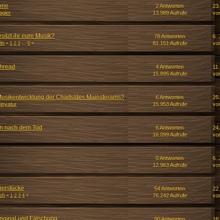
orie
2 Antworten
23
gier
13.989 Aufrufe
vo
sitzt ihr eure Musik?
78 Antworten
6. 
in
81.151 Aufrufe
vo
«
1
2
3
...
6
»
thread
4 Antworten
11.
15.895 Aufrufe
vo
e Musikentwicklung der Charts/des Mainstreams?
6 Antworten
25
inyatur
15.953 Aufrufe
vo
en nach dem Tod
6 Antworten
24
16.099 Aufrufe
vo
0 Antworten
6. 
12.963 Aufrufe
vo
ierstücke
54 Antworten
22.
sh
76.242 Aufrufe
vo
«
1
2
3
4
»
iginal und Fälschung
90 Antworten
16.