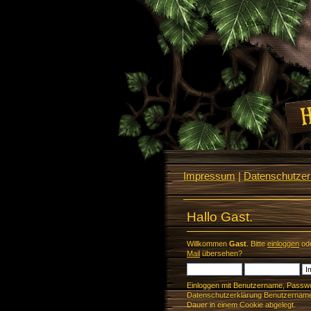
Impressum
|
Datenschutzerk
Hallo Gast.
Willkommen
Gast
. Bitte
einloggen
od
Mail
übersehen?
Einloggen mit Benutzername, Passwo
Datenschutzerklärung Benutzername 
Dauer in einem Cookie abgelegt.