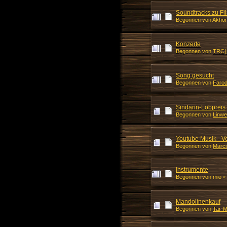
Soundtracks zu Fi
Begonnen von Akhor
Konzerte
Begonnen von
TRC|
Song gesucht
Begonnen von
Farod
Sindarin-Lobpreis
Begonnen von
Linwe
Youtube Musik - V
Begonnen von
Marc
Instrumente
Begonnen von mio
«
Mandolinenkauf
Begonnen von
Tar-M