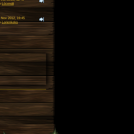
n
Lócendil
. Nov 2012, 19:45
n
Lorienkeks