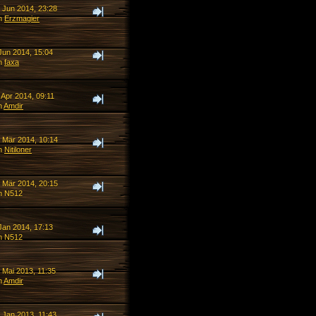
. Jun 2014, 23:28
n
Erzmagier
Jun 2014, 15:04
n
faxa
 Apr 2014, 09:11
n
Amdir
. Mär 2014, 10:14
n
Nitiloner
. Mär 2014, 20:15
n N512
Jan 2014, 17:13
n N512
 Mai 2013, 11:35
n
Amdir
 Jan 2013, 11:43