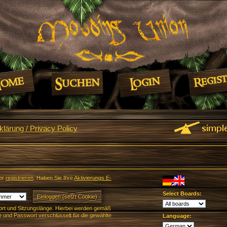
lärung / Privacy Policy
er
registrieren
. Haben Sie Ihre
Aktivierungs E-
Select Boards:
rt und Sitzungslänge. Hierbei werden gemäß
und Passwort verschlüsselt für die gewählte
Language: