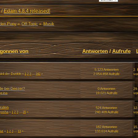
/
Edain 4.8.4 released!
den Pony
»
Off-Topic
»
Musik
gonnen von
Antworten
/
Aufrufe
5.123 Antworten
2.
ril der Dunkle
2.054.858 Aufrufe
vo
«
1
2
3
...
342
»
rde bei Deezer?
0 Antworten
29.
g.ina
19.021 Aufrufe
vo
 raten
524 Antworten
12
yosha
240.409 Aufrufe
vo
«
1
2
3
...
35
»
182 Antworten
15.
dur
133.614 Aufrufe
vo
«
1
2
3
...
13
»