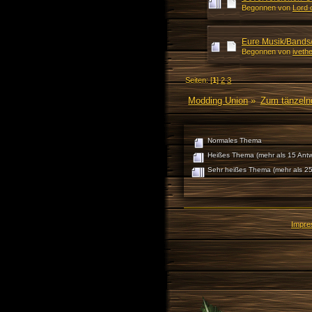
Begonnen von
Lord 
Eure Musik/Bands/
Begonnen von
iveth
Seiten: [
1
]
2
3
Modding Union
»
Zum tänzeln
Normales Thema
Heißes Thema (mehr als 15 Antw
Sehr heißes Thema (mehr als 25
Impr