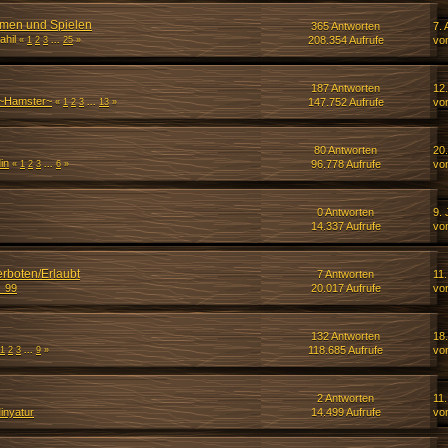
lmen und Spielen
365 Antworten
7. 
ahil
208.354 Aufrufe
vo
«
1
2
3
...
25
»
187 Antworten
12.
~Hamster~
147.752 Aufrufe
vo
«
1
2
3
...
13
»
80 Antworten
20
in
96.778 Aufrufe
vo
«
1
2
3
...
6
»
0 Antworten
9. 
14.337 Aufrufe
vo
erboten/Erlaubt
7 Antworten
11.
i_99
20.017 Aufrufe
vo
132 Antworten
18
118.685 Aufrufe
vo
1
2
3
...
9
»
2 Antworten
11.
inyatur
14.499 Aufrufe
vo