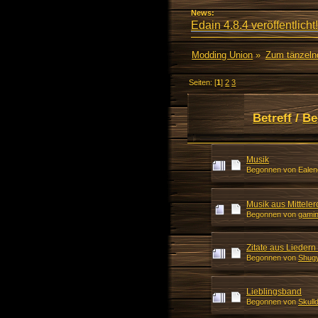
News:
Edain 4.8.4 veröffentlicht!
Modding Union
»
Zum tänzeln
Seiten: [
1
]
2
3
Betreff
/
Be
Musik
Begonnen von Ealend
Musik aus Mittele
Begonnen von
gamin
Zitate aus Liedern
Begonnen von
Shug
Lieblingsband
Begonnen von
Skull