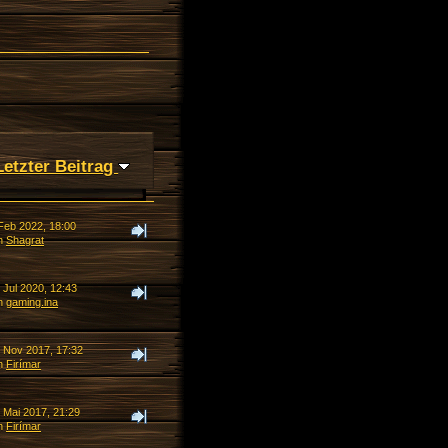
Letzter Beitrag
 Feb 2022, 18:00
n
Shagrat
 Jul 2020, 12:43
n
gaming.ina
. Nov 2017, 17:32
n
Firímar
 Mai 2017, 21:29
n
Firímar