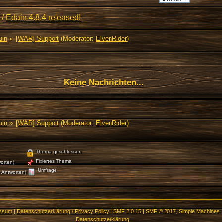
/
Edain 4.8.4 released!
uin
»
[WAR] Support
(Moderator:
ElvenRider
)
Keine Nachrichten...
uin
»
[WAR] Support
(Moderator:
ElvenRider
)
Thema geschlossen
Fixiertes Thema
orten)
Umfrage
 Antworten)
essum
|
Datenschutzerklärung / Privacy Policy
|
SMF 2.0.15
|
SMF © 2017
,
Simple Machines
Datenschutzerklärung