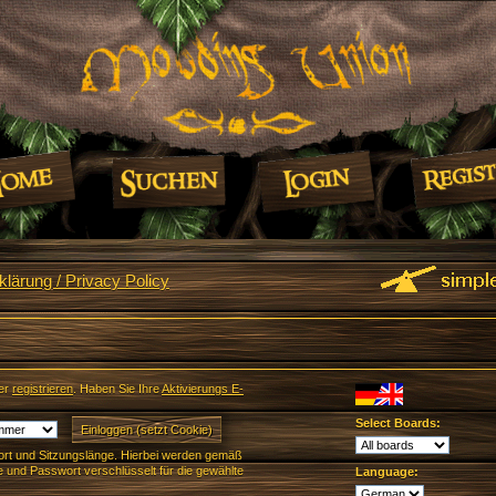
lärung / Privacy Policy
er
registrieren
. Haben Sie Ihre
Aktivierungs E-
Select Boards:
rt und Sitzungslänge. Hierbei werden gemäß
und Passwort verschlüsselt für die gewählte
Language: