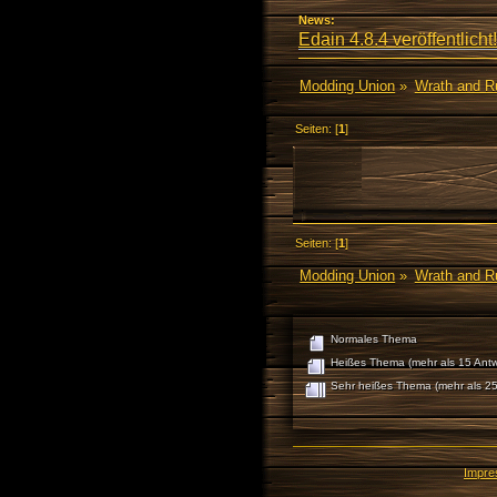
News:
Edain 4.8.4 veröffentlicht!
Modding Union
»
Wrath and R
Seiten: [
1
]
Seiten: [
1
]
Modding Union
»
Wrath and R
Normales Thema
Heißes Thema (mehr als 15 Antw
Sehr heißes Thema (mehr als 25
Impr