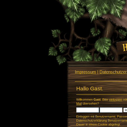
Impressum
|
Datenschutzerk
Hallo Gast.
Willkommen
Gast
. Bitte
einloggen
od
Mail
übersehen?
Einloggen mit Benutzername, Passwo
Datenschutzerklärung Benutzername 
Dauer in einem Cookie abgelegt.