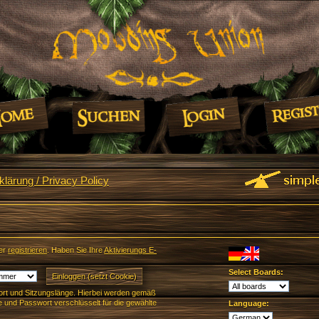
lärung / Privacy Policy
er
registrieren
. Haben Sie Ihre
Aktivierungs E-
Select Boards:
rt und Sitzungslänge. Hierbei werden gemäß
und Passwort verschlüsselt für die gewählte
Language: