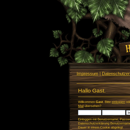
Impressum
|
Datenschutzerk
Hallo Gast.
Willkommen
Gast
. Bitte
einloggen
od
Mail
übersehen?
Einloggen mit Benutzername, Passwo
Datenschutzerklärung Benutzername 
Dauer in einem Cookie abgelegt.