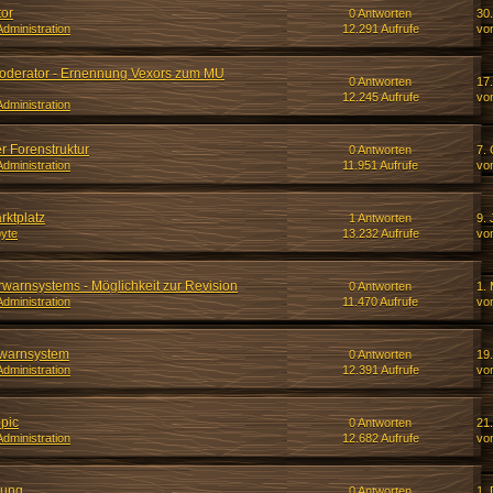
tor
0 Antworten
30
dministration
12.291 Aufrufe
vo
oderator - Ernennung Vexors zum MU
0 Antworten
17
12.245 Aufrufe
vo
dministration
r Forenstruktur
0 Antworten
7. 
dministration
11.951 Aufrufe
vo
rktplatz
1 Antworten
9. 
yte
13.232 Aufrufe
vo
warnsystems - Möglichkeit zur Revision
0 Antworten
1. 
dministration
11.470 Aufrufe
vo
erwarnsystem
0 Antworten
19
dministration
12.391 Aufrufe
vo
opic
0 Antworten
21
dministration
12.682 Aufrufe
vo
mung
0 Antworten
1.