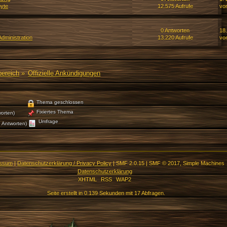
yte
12.575 Aufrufe
vo
0 Antworten
18
dministration
13.220 Aufrufe
vo
bereich
»
Offizielle Ankündigungen
Thema geschlossen
Fixiertes Thema
orten)
Umfrage
 Antworten)
essum
|
Datenschutzerklärung / Privacy Policy
|
SMF 2.0.15
|
SMF © 2017
,
Simple Machines
Datenschutzerklärung
XHTML
RSS
WAP2
Seite erstellt in 0.139 Sekunden mit 17 Abfragen.