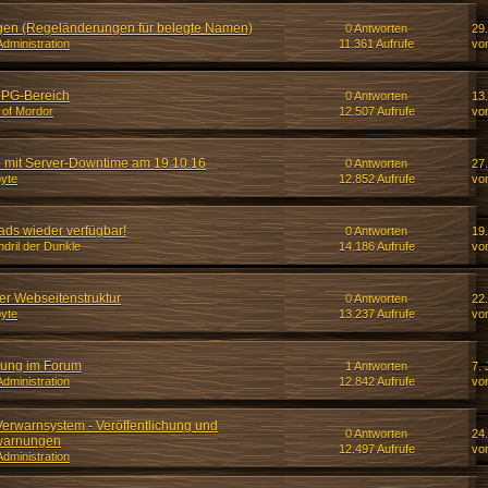
n (Regeländerungen für belegte Namen)
0 Antworten
29.
dministration
11.361 Aufrufe
vo
RPG-Bereich
0 Antworten
13
 of Mordor
12.507 Aufrufe
vo
 mit Server-Downtime am 19.10.16
0 Antworten
27
yte
12.852 Aufrufe
vo
ds wieder verfügbar!
0 Antworten
19.
dril der Dunkle
14.186 Aufrufe
von
r Webseitenstruktur
0 Antworten
22
yte
13.237 Aufrufe
vo
ung im Forum
1 Antworten
7. 
dministration
12.842 Aufrufe
vo
rwarnsystem - Veröffentlichung und
0 Antworten
24
rwarnungen
12.497 Aufrufe
vo
dministration