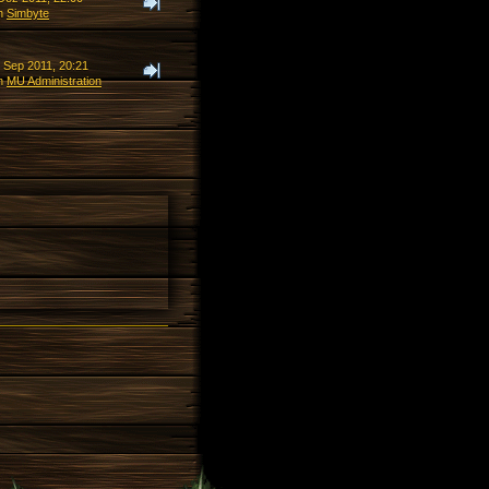
n
Simbyte
. Sep 2011, 20:21
n
MU Administration