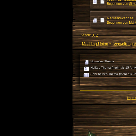
Begonnen von
Simb
Namenswechsel
Begonnen von
MU A
Seiten: [
1
]
2
Modding Union
»
Verwaltungs
Normales Thema
Heißes Thema (mehr als 15 Antw
Sehr heißes Thema (mehr als 25
Impr