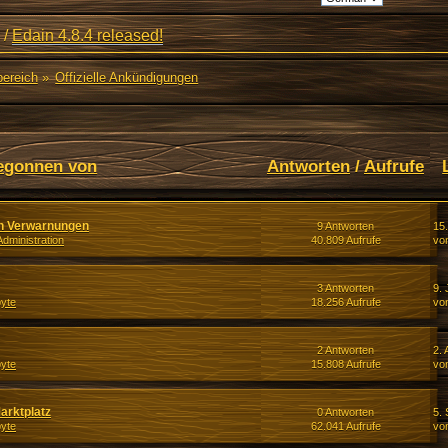
/
Edain 4.8.4 released!
bereich
»
Offizielle Ankündigungen
egonnen von
Antworten
/
Aufrufe
ten Verwarnungen
9 Antworten
15
dministration
40.809 Aufrufe
vo
3 Antworten
9. 
yte
18.256 Aufrufe
vo
2 Antworten
2. 
yte
15.808 Aufrufe
vo
arktplatz
0 Antworten
5. 
yte
62.041 Aufrufe
vo