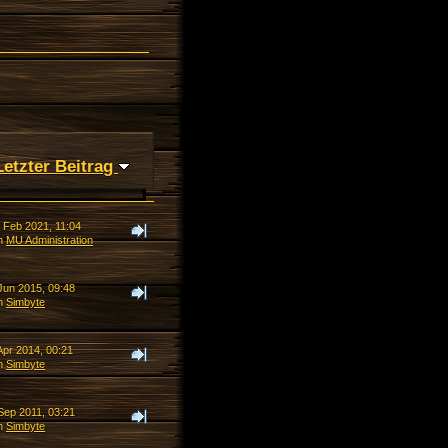
Letzter Beitrag
. Feb 2021, 11:04
n
MU Administration
Jun 2015, 09:48
n
Simbyte
Apr 2014, 00:21
n
Simbyte
Sep 2011, 03:21
n
Simbyte