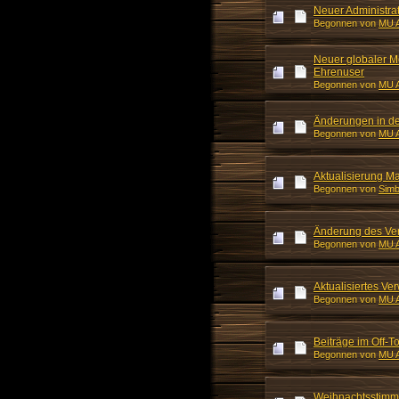
Neuer Administra
Begonnen von
MU A
Neuer globaler M
Ehrenuser
Begonnen von
MU A
Änderungen in de
Begonnen von
MU A
Aktualisierung Ma
Begonnen von
Simb
Änderung des Ver
Begonnen von
MU A
Aktualisiertes V
Begonnen von
MU A
Beiträge im Off-T
Begonnen von
MU A
Weihnachtsstim