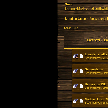
News:
Edain 4.8.4 veröffentlicht!
Modding Union
»
Verwaltungs
Seiten: [
1
]
2
Betreff
/
B
Liste der erteil
Begonnen von
MU A
Serverstatus
Begonnen von
Simb
Hinweis zu SSL
Begonnen von
Simb
Modding Union M
Begonnen von
Simb