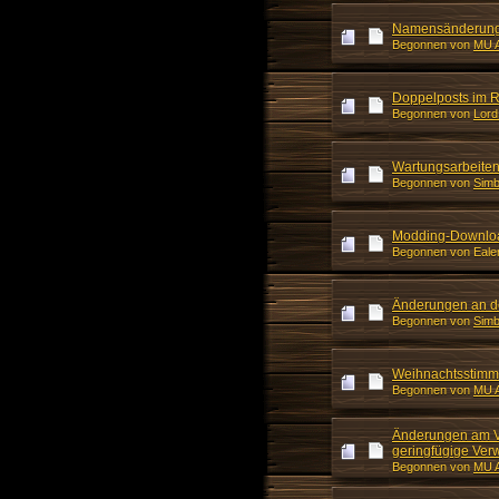
Namensänderunge
Begonnen von
MU A
Doppelposts im 
Begonnen von
Lord
Wartungsarbeiten
Begonnen von
Simb
Modding-Downloa
Begonnen von Ealen
Änderungen an de
Begonnen von
Simb
Weihnachtsstimm
Begonnen von
MU A
Änderungen am Ve
geringfügige Ve
Begonnen von
MU A