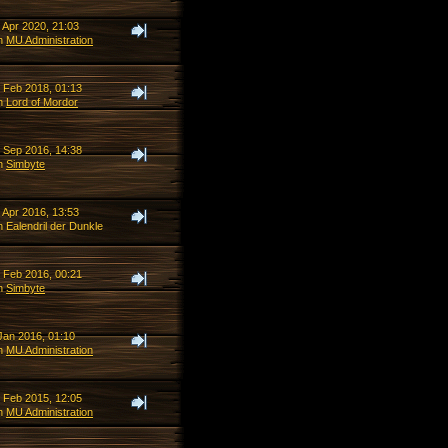
 Apr 2020, 21:03
n
MU Administration
. Feb 2018, 01:13
n
Lord of Mordor
. Sep 2016, 14:38
n
Simbyte
 Apr 2016, 13:53
 Ealendril der Dunkle
. Feb 2016, 00:21
n
Simbyte
Jan 2016, 01:10
n
MU Administration
. Feb 2015, 12:05
n
MU Administration