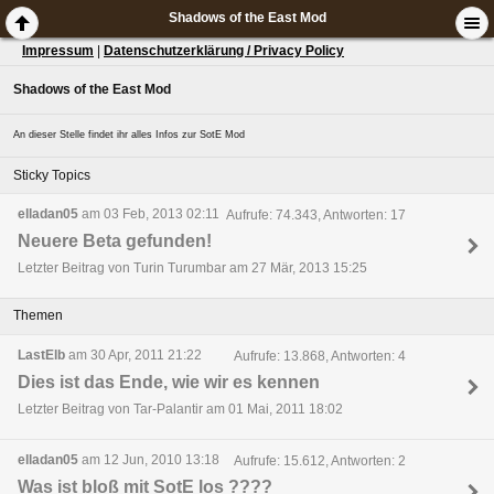
Shadows of the East Mod
Impressum
|
Datenschutzerklärung / Privacy Policy
Shadows of the East Mod
An dieser Stelle findet ihr alles Infos zur SotE Mod
Sticky Topics
elladan05
am 03 Feb, 2013 02:11
Aufrufe: 74.343, Antworten: 17
Neuere Beta gefunden!
Letzter Beitrag von Turin Turumbar am 27 Mär, 2013 15:25
Themen
LastElb
am 30 Apr, 2011 21:22
Aufrufe: 13.868, Antworten: 4
Dies ist das Ende, wie wir es kennen
Letzter Beitrag von Tar-Palantir am 01 Mai, 2011 18:02
elladan05
am 12 Jun, 2010 13:18
Aufrufe: 15.612, Antworten: 2
Was ist bloß mit SotE los ????