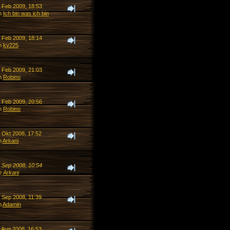
. Feb 2009, 18:53
n
Ich bin was ich bin
. Feb 2009, 18:14
n
kv225
. Feb 2009, 21:03
n
Robino
. Feb 2009, 20:56
n
Robino
. Okt 2008, 17:52
n
Arkani
. Sep 2008, 10:54
n
Arkani
. Sep 2008, 11:39
n
Adamin
. Aug 2008, 16:53