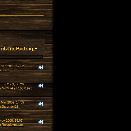
Letzter Beitrag
. Sep 2010, 17:22
n Lurtz
. Jun 2009, 08:20
n
MCM aka k10071995
. Mär 2009, 14:35
n Saruman32
 Nov 2008, 15:07
n
Roleplaymaster