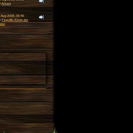
n
Arkani
. Aug 2008, 06:46
n
Fingolfin König der
ldor