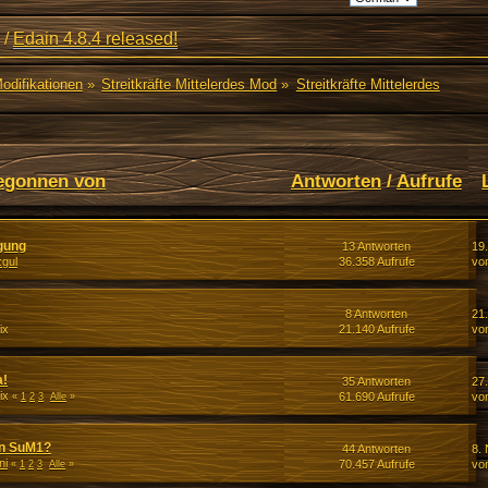
/
Edain 4.8.4 released!
Modifikationen
»
Streitkräfte Mittelerdes Mod
»
Streitkräfte Mittelerdes
egonnen von
Antworten
/
Aufrufe
gung
13 Antworten
19
gul
36.358 Aufrufe
vo
8 Antworten
21
ix
21.140 Aufrufe
vo
a!
35 Antworten
27
ix
61.690 Aufrufe
vo
«
1
2
3
Alle
»
an SuM1?
44 Antworten
8.
ni
70.457 Aufrufe
vo
«
1
2
3
Alle
»