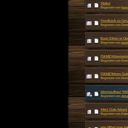
Status
Begonnen von
Karo
Feedback zu Ges
Begonnen von Dom
Bugs Elben in Op
Begonnen von
puni
[SKME]Allgemein
Begonnen von Dom
[SKME]Ideen Gute
Begonnen von Dom
Ideenaufbau! !!Wic
Begonnen von
Arka
Alles Gute Arkani
Begonnen von Ealen
wie öffnet man in