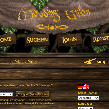
lärung / Privacy Policy
er
registrieren
. Haben Sie Ihre
Aktivierungs E-
Select Boards:
rt und Sitzungslänge. Hierbei werden gemäß
und Passwort verschlüsselt für die gewählte
Language: