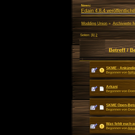
News:
Edain 4.8.4 veröffentlicht!
Modding Union
»
Archivierte 
Seiten: [
1
]
2
Betreff
/
B
SKME - Ankündi
Begonnen von
N@z
Arkani
Begonnen von Dom
SKME Open-Bet
Begonnen von Dom
Was fehlt euch 
Begonnen von
Arka