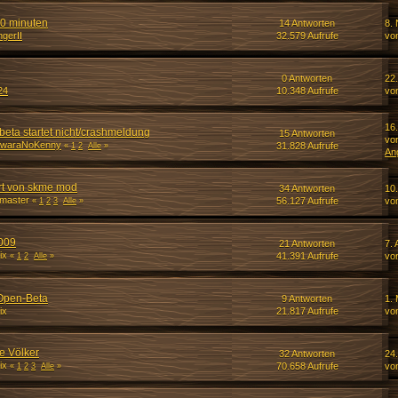
30 minuten
14 Antworten
8.
ngerII
32.579 Aufrufe
vo
0 Antworten
22.
24
10.348 Aufrufe
vo
16
ta startet nicht/crashmeldung
15 Antworten
vo
iwaraNoKenny
31.828 Aufrufe
«
1
2
Alle
»
An
rt von skme mod
34 Antworten
10
gmaster
56.127 Aufrufe
vo
«
1
2
3
Alle
»
009
21 Antworten
7. 
ix
41.391 Aufrufe
vo
«
1
2
Alle
»
 Open-Beta
9 Antworten
1.
ix
21.817 Aufrufe
vo
e Völker
32 Antworten
24
ix
70.658 Aufrufe
vo
«
1
2
3
Alle
»