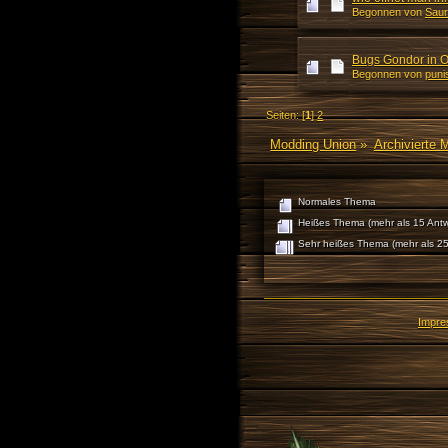
Begonnen von
Sau
Bugs Gondor in 
Begonnen von
puni
Seiten: [
1
]
2
Modding Union
»
Archivierte 
Normales Thema
Heißes Thema (mehr als 15 Antw
Sehr heißes Thema (mehr als 25
Impr