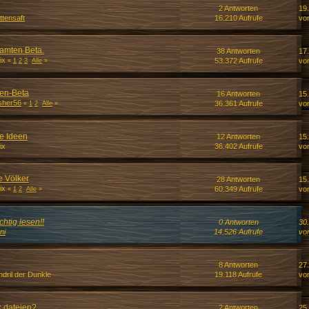
2 Antworten
19
ttensaft
16.210 Aufrufe
vo
amten Beta.
38 Antworten
17
ix
53.372 Aufrufe
vo
«
1
2
3
Alle
»
en-Beta
16 Antworten
15
sher56
36.361 Aufrufe
vo
«
1
2
Alle
»
e Ideen
12 Antworten
15
ix
36.402 Aufrufe
vo
 Völker
28 Antworten
15
ix
60.349 Aufrufe
vo
«
1
2
Alle
»
htig lesen!!
0 Antworten
30
ni
14.526 Aufrufe
vo
8 Antworten
27
dril der Dunkle
19.118 Aufrufe
vo
k dateien?
2 Antworten
25