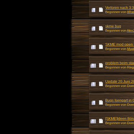
Verloren nach 3:
Begonnen von
IIRa
skme bug
Begonnen von
Alex
SKME mod open be
Begonnen von
Mug
problem beim sta
Begonnen von Rin
Update 20.Juni.2
Begonnen von Dom
Bugs Isengart in
Begonnen von Dom
[SKME]Ideen Bös
Begonnen von Dom