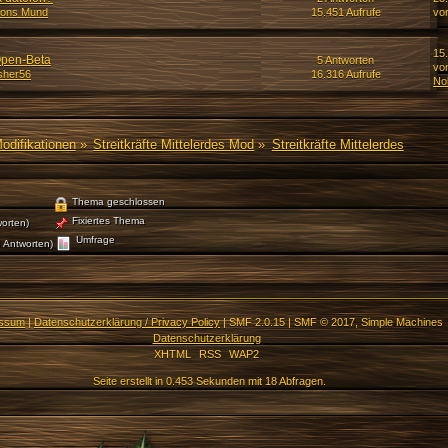
rons Mund
15.451 Aufrufe
vo
15
Open-Beta
5 Antworten
vo
sher56
16.316 Aufrufe
No
Modifikationen
»
Streitkräfte Mittelerdes Mod
»
Streitkräfte Mittelerdes
Thema geschlossen
Fixiertes Thema
orten)
Umfrage
 Antworten)
essum
|
Datenschutzerklärung / Privacy Policy
|
SMF 2.0.15
|
SMF © 2017
,
Simple Machines
Datenschutzerklärung
XHTML
RSS
WAP2
Seite erstellt in 0.453 Sekunden mit 18 Abfragen.