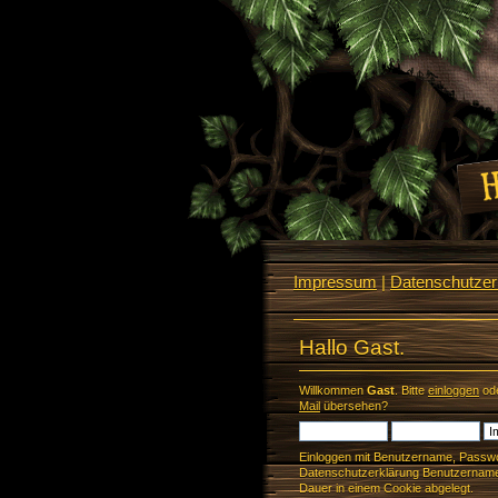
Impressum
|
Datenschutzerk
Hallo Gast.
Willkommen
Gast
. Bitte
einloggen
od
Mail
übersehen?
Einloggen mit Benutzername, Passwo
Datenschutzerklärung Benutzername 
Dauer in einem Cookie abgelegt.