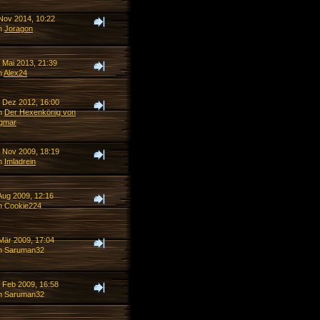
 Nov 2014, 10:22
n
Joragon
 Mai 2013, 21:39
n
Alex24
. Dez 2012, 16:00
n
Der Hexenkönig von
gmar
. Nov 2009, 18:19
n
Imladrein
Aug 2009, 12:16
n Cookie224
 Mär 2009, 17:04
n Saruman32
. Feb 2009, 16:58
n Saruman32