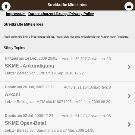
Streitkräfte Mittelerdes
Impressum
|
Datenschutzerklärung / Privacy Policy
Streitkräfte Mittelerdes
Auch wenn die SkMe Mod eingestellt ist, findet sich hier eine Anlaufstelle für Fragen oder Probleme.
Sticky Topics
N@zgul
am 14 Dez, 2009 20:01
Aufrufe: 36.397, Antworten: 13
SKME - Ankündigung
Letzter Beitrag von Lurtz am 19 Sep, 2010 17:22
Domix
am 20 Jun, 2009 13:22
Aufrufe: 21.164, Antworten: 8
Arkani
Letzter Beitrag von MCM aka k10071995 am 21 Jun, 2009 08:20
Domix
am 03 Jul, 2008 17:24
Aufrufe: 61.823, Antworten: 35
SKME Open-Beta!
Letzter Beitrag von Saruman32 am 27 Mär, 2009 14:35