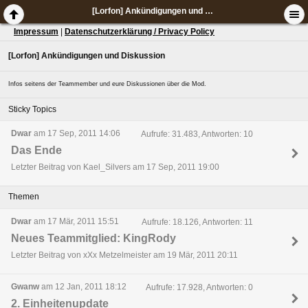
[Lorfon] Ankündigungen und Diskussion
Impressum
|
Datenschutzerklärung / Privacy Policy
[Lorfon] Ankündigungen und Diskussion
Infos seitens der Teammember und eure Diskussionen über die Mod.
Sticky Topics
Dwar
am 17 Sep, 2011 14:06
Aufrufe: 31.483, Antworten: 10
Das Ende
Letzter Beitrag von Kael_Silvers am 17 Sep, 2011 19:00
Themen
Dwar
am 17 Mär, 2011 15:51
Aufrufe: 18.126, Antworten: 11
Neues Teammitglied: KingRody
Letzter Beitrag von xXx Metzelmeister am 19 Mär, 2011 20:11
Gwanw
am 12 Jan, 2011 18:12
Aufrufe: 17.928, Antworten: 0
2. Einheitenupdate