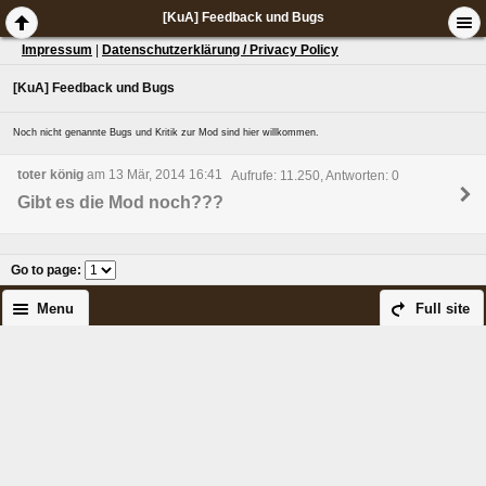
[KuA] Feedback und Bugs
Impressum
|
Datenschutzerklärung / Privacy Policy
[KuA] Feedback und Bugs
Noch nicht genannte Bugs und Kritik zur Mod sind hier willkommen.
toter könig
am 13 Mär, 2014 16:41
Aufrufe: 11.250, Antworten: 0
Gibt es die Mod noch???
Go to page
:
Menu
Full site