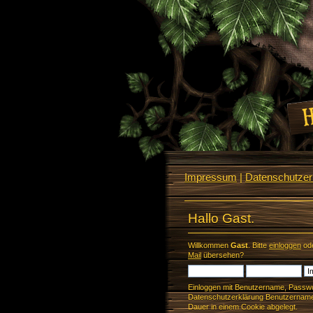
Impressum
|
Datenschutzerk
Hallo Gast.
Willkommen
Gast
. Bitte
einloggen
od
Mail
übersehen?
Einloggen mit Benutzername, Passwo
Datenschutzerklärung Benutzername 
Dauer in einem Cookie abgelegt.