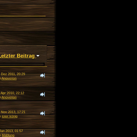
Letzter Beitrag
. Dez 2011, 20:29
n
Anoverion
 Apr 2010, 22:12
n
Anoverion
. Nov 2013, 17:21
n
toter könig
Jan 2013, 01:57
n
Mablung