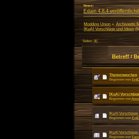
News:
Edain 4.8.4 veröffentlicht!
Modding Union
»
Archivierte 
[KuA] Vorschläge und Ideen
(M
Seiten: [
1
]
Betreff
/
B
Themenwochen
Begonnen von
Evil
[KuA] Vorschläg
Begonnen von
Anov
[KuA] Vorschläge
Begonnen von
Evil
[KuA] Vorschläge
Begonnen von
Faro