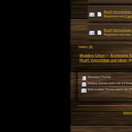
[KuA] Vorschläge
Begonnen von
Faro
[KuA] Vorschläge
Begonnen von mio
Seiten: [
1
]
Modding Union
»
Archivierte 
[KuA] Vorschläge und Ideen
(M
Normales Thema
Heißes Thema (mehr als 15 Antw
Sehr heißes Thema (mehr als 25
Impr