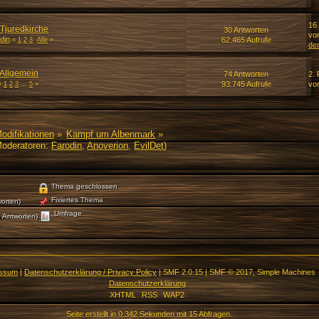
16
 Tjuredkirche
30 Antworten
vo
din
62.465 Aufrufe
«
1
2
3
Alle
»
de
 Allgemein
74 Antworten
2.
93.745 Aufrufe
vo
«
1
2
3
...
5
»
Modifikationen
»
Kampf um Albenmark
»
oderatoren:
Farodin
,
Anoverion
,
EvilDet
)
Thema geschlossen
Fixiertes Thema
orten)
Umfrage
 Antworten)
essum
|
Datenschutzerklärung / Privacy Policy
|
SMF 2.0.15
|
SMF © 2017
,
Simple Machines
Datenschutzerklärung
XHTML
RSS
WAP2
Seite erstellt in 0.342 Sekunden mit 15 Abfragen.