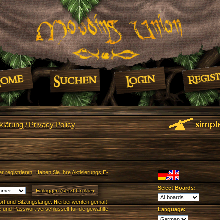
lärung / Privacy Policy
er
registrieren
. Haben Sie Ihre
Aktivierungs E-
Select Boards:
rt und Sitzungslänge. Hierbei werden gemäß
und Passwort verschlüsselt für die gewählte
Language: