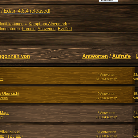
/
Edain 4.8.4 released!
Modifikationen
»
Kampf um Albenmark
»
oderatoren:
Farodin
,
Anoverion
,
EvilDet
)
egonnen von
Antworten
/
Aufrufe
4 Antworten
23
Det
31.293 Aufrufe
vo
e Übersicht
0 Antworten
15.
erion
17.950 Aufrufe
vo
 Maps
5 Antworten
21
Det
19.304 Aufrufe
vo
 Albenkinder
34 Antworten
2. 
din
65.860 Aufrufe
vo
«
1
2
3
Alle
»