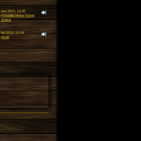
. Jun 2012, 13:45
n
Fingolfin,Hoher König
r Noldor
 Feb 2012, 21:24
n
Andil