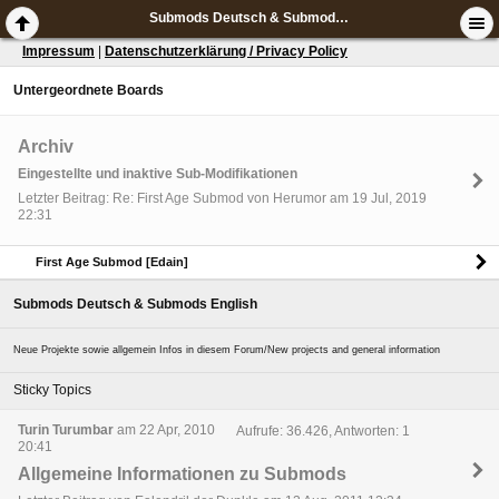
Submods Deutsch & Submods English
Impressum
|
Datenschutzerklärung / Privacy Policy
Untergeordnete Boards
Archiv
Eingestellte und inaktive Sub-Modifikationen
Letzter Beitrag: Re: First Age Submod von Herumor am 19 Jul, 2019
22:31
First Age Submod [Edain]
Submods Deutsch & Submods English
Neue Projekte sowie allgemein Infos in diesem Forum/New projects and general information
Sticky Topics
Turin Turumbar
am 22 Apr, 2010
Aufrufe: 36.426, Antworten: 1
20:41
Allgemeine Informationen zu Submods