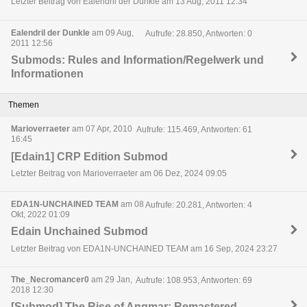
Letzter Beitrag von Ealendril der Dunkle am 13 Aug, 2011 12:34
Ealendril der Dunkle
am 09 Aug,
Aufrufe: 28.850, Antworten: 0
2011 12:56
Submods: Rules and Information/Regelwerk und
Informationen
Themen
Marioverraeter
am 07 Apr, 2010
Aufrufe: 115.469, Antworten: 61
16:45
[Edain1] CRP Edition Submod
Letzter Beitrag von Marioverraeter am 06 Dez, 2024 09:05
EDA1N-UNCHAINED TEAM
am 08
Aufrufe: 20.281, Antworten: 4
Okt, 2022 01:09
Edain Unchained Submod
Letzter Beitrag von EDA1N-UNCHAINED TEAM am 16 Sep, 2024 23:27
The_Necromancer0
am 29 Jan,
Aufrufe: 108.953, Antworten: 69
2018 12:30
[Submod] The Rise of Angmar: Remastered