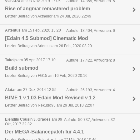
VGFARX
am 03 Nov, 2019 17:05
Aufrufe: 14.359, Antworten: 5
Rise of angmar remastered problem
Letzter Beitrag von Acthelior am 24 Jul, 2020 22:49
Artentus
am 15 Feb, 2020 13:20
Aufrufe: 13.404, Antworten: 6
[Edain 4.5 Submod] Cinematic Mod
Letzter Beitrag von Artentus am 26 Feb, 2020 03:20
Tukolp
am 05 Apr, 2017 17:10
Aufrufe: 17.422, Antworten: 8
Build submod
Letzter Beitrag von FG15 am 16 Feb, 2020 20:16
Alatar
am 27 Dez, 2014 12:55
Aufrufe: 26.193, Antworten: 4
BfME 1 v.1.03 Edain Mod Revised v.1.2
Letzter Beitrag von Rekudo93 am 29 Jul, 2018 22:07
Elendils Cousin 3. Grades
am 09
Aufrufe: 50.737, Antworten: 32
Okt, 2017 22:32
Der MEGA-Balancepatch für 4.4.1
Letzter Beitrag von Seleukos I. am 27 Mär, 2018 10:46