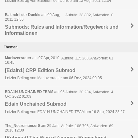
Letzter Beitrag von Ealendril der Dunkle am 13 Aug, 2011 12:34
Ealendril der Dunkle
am 09 Aug,
Aufrufe: 28.802, Antworten: 0
2011 12:56
Submods: Rules and Information/Regelwerk und
Informationen
Themen
Marioverraeter
am 07 Apr, 2010
Aufrufe: 115.288, Antworten: 61
16:45
[Edain1] CRP Edition Submod
Letzter Beitrag von Marioverraeter am 06 Dez, 2024 09:05
EDA1N-UNCHAINED TEAM
am 08
Aufrufe: 20.234, Antworten: 4
Okt, 2022 01:09
Edain Unchained Submod
Letzter Beitrag von EDA1N-UNCHAINED TEAM am 16 Sep, 2024 23:27
The_Necromancer0
am 29 Jan,
Aufrufe: 108.796, Antworten: 69
2018 12:30
[Submod] The Rise of Angmar: Remastered