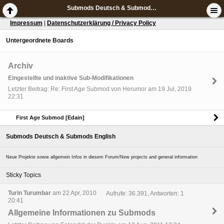
Submods Deutsch & Submods English
Impressum
|
Datenschutzerklärung / Privacy Policy
Untergeordnete Boards
Archiv
Eingestellte und inaktive Sub-Modifikationen
Letzter Beitrag: Re: First Age Submod von Herumor am 19 Jul, 2019
22:31
First Age Submod [Edain]
Submods Deutsch & Submods English
Neue Projekte sowie allgemein Infos in diesem Forum/New projects and general information
Sticky Topics
Turin Turumbar
am 22 Apr, 2010
Aufrufe: 36.391, Antworten: 1
20:41
Allgemeine Informationen zu Submods