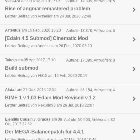
VGFARX
am 03 Nov, 2019 17:05
Aufrufe: 14.339, Antworten: 5
Rise of angmar remastered problem
Letzter Beitrag von Acthelior am 24 Jul, 2020 22:49
Artentus
am 15 Feb, 2020 13:20
Aufrufe: 13.376, Antworten: 6
[Edain 4.5 Submod] Cinematic Mod
Letzter Beitrag von Artentus am 26 Feb, 2020 03:20
Tukolp
am 05 Apr, 2017 17:10
Aufrufe: 17.395, Antworten: 8
Build submod
Letzter Beitrag von FG15 am 16 Feb, 2020 20:16
Alatar
am 27 Dez, 2014 12:55
Aufrufe: 26.154, Antworten: 4
BfME 1 v.1.03 Edain Mod Revised v.1.2
Letzter Beitrag von Rekudo93 am 29 Jul, 2018 22:07
Elendils Cousin 3. Grades
am 09
Aufrufe: 50.603, Antworten: 32
Okt, 2017 22:32
Der MEGA-Balancepatch für 4.4.1
Letzter Beitrag von Seleukos I. am 27 Mär, 2018 10:46