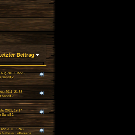
Letzter Beitrag
. Aug 2010, 15:26
 Sanalf 2
Aug 2011, 21:38
 Sanalf 2
Mai 2011, 19:17
 Sanalf 2
 Apr 2011, 21:48
n
Gebieter Lothlóriens