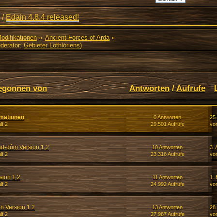
/
Edain 4.8.4 released!
Modifikationen
»
Ancient Forces of Arda
»
derator:
Gebieter Lothlóriens
)
egonnen von
Antworten
/
Aufrufe
rmationen
0 Antworten
25
f 2
29.501 Aufrufe
von
d-dûm Version 1.2
10 Antworten
3. 
f 2
23.316 Aufrufe
von
sion 1.2
11 Antworten
1. 
f 2
24.992 Aufrufe
von
n Version 1.2
13 Antworten
28.
f 2
27.987 Aufrufe
vo