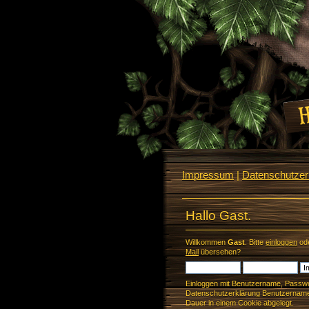
Impressum
|
Datenschutzerk
Hallo Gast.
Willkommen
Gast
. Bitte
einloggen
od
Mail
übersehen?
Einloggen mit Benutzername, Passwo
Datenschutzerklärung Benutzername 
Dauer in einem Cookie abgelegt.