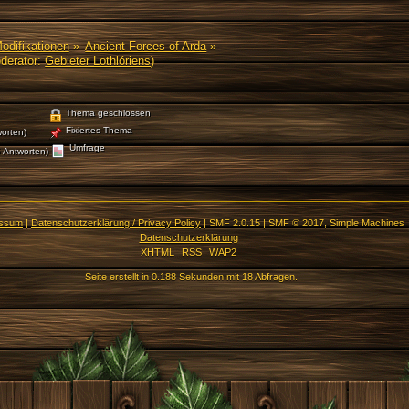
Modifikationen
»
Ancient Forces of Arda
»
derator:
Gebieter Lothlóriens
)
Thema geschlossen
Fixiertes Thema
orten)
Umfrage
 Antworten)
essum
|
Datenschutzerklärung / Privacy Policy
|
SMF 2.0.15
|
SMF © 2017
,
Simple Machines
Datenschutzerklärung
XHTML
RSS
WAP2
Seite erstellt in 0.188 Sekunden mit 18 Abfragen.