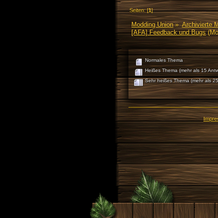
Seiten: [
1
]
Modding Union
»
Archivierte 
[AFA] Feedback und Bugs
(Mo
Normales Thema
Heißes Thema (mehr als 15 Antw
Sehr heißes Thema (mehr als 25
Impr