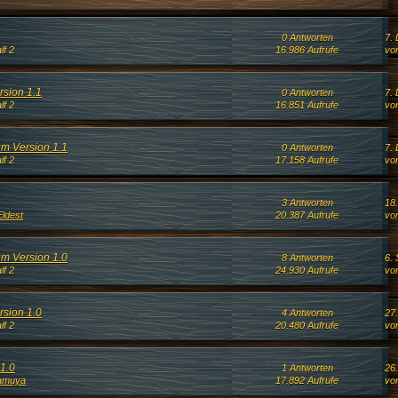
0 Antworten
7.
f 2
16.986 Aufrufe
von
rsion 1.1
0 Antworten
7.
f 2
16.851 Aufrufe
von
m Version 1.1
0 Antworten
7.
f 2
17.158 Aufrufe
von
3 Antworten
18
ldest
20.387 Aufrufe
von
m Version 1.0
8 Antworten
6.
f 2
24.930 Aufrufe
von
rsion 1.0
4 Antworten
27
f 2
20.480 Aufrufe
vo
 1.0
1 Antworten
26
amuya
17.892 Aufrufe
von