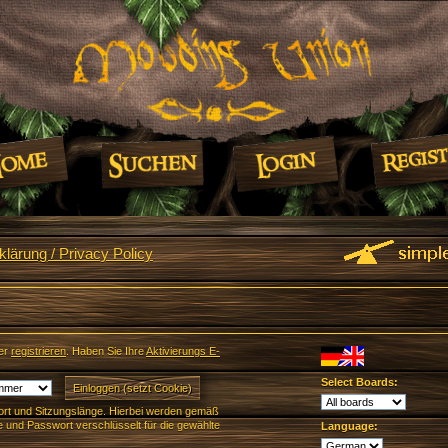
lärung / Privacy Policy
er
registrieren
. Haben Sie Ihre
Aktivierungs E-
Select Boards:
rt und Sitzungslänge. Hierbei werden gemäß
und Passwort verschlüsselt für die gewählte
Language: