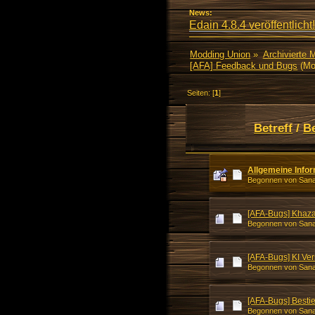
News:
Edain 4.8.4 veröffentlicht!
Modding Union
»
Archivierte 
[AFA] Feedback und Bugs
(Mo
Seiten: [
1
]
Betreff
/
B
Allgemeine Info
Begonnen von Sanal
[AFA-Bugs] Khaza
Begonnen von Sanal
[AFA-Bugs] KI Ver
Begonnen von Sanal
[AFA-Bugs] Bestie
Begonnen von Sanal