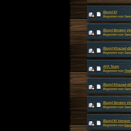
[Bugs] KI
Begonnen von Sanal
[Bugs] Bestien Ve
Begonnen von Sanal
[Bugs] Khazad-dû
Begonnen von Sanal
AFA Team
Begonnen von
TheE
[Bugs] Khazad-dû
Begonnen von Sanal
[Bugs] Bestien Ve
Begonnen von Sanal
[Bugs] Kl Version
Begonnen von
Kas