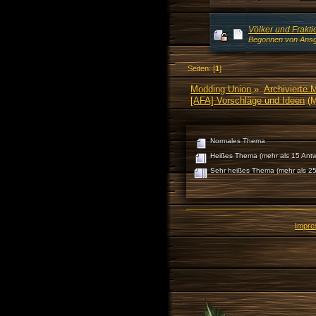
Völker und Frakt
Begonnen von Ansg
Seiten: [
1
]
Modding Union
»
Archivierte 
[AFA] Vorschläge und Ideen
(M
Normales Thema
Heißes Thema (mehr als 15 Antw
Sehr heißes Thema (mehr als 25
Impr