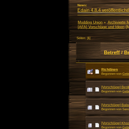
News:
Edain 4.8.4 veröffentlicht!
Modding Union
»
Archivierte 
[AFA] Vorschläge und Ideen
(M
Seiten: [
1
]
Betreff
/
B
Richtlinen
Begonnen von
Gebi
[Vorschläge] Best
Begonnen von
Gebi
[Vorschläge] Bal
Begonnen von Sana
[Vorschläge] Kh
Begonnen von
Gebi