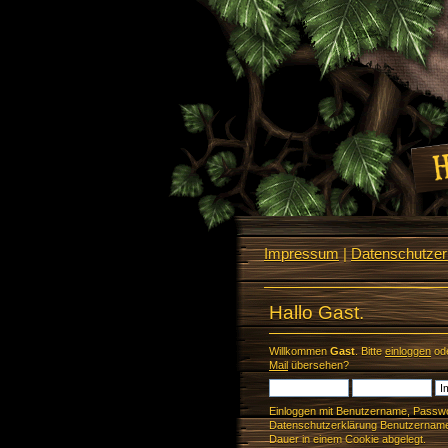
Impressum
|
Datenschutzerk
Hallo Gast.
Willkommen
Gast
. Bitte
einloggen
od
Mail
übersehen?
Einloggen mit Benutzername, Passwo
Datenschutzerklärung Benutzername 
Dauer in einem Cookie abgelegt.