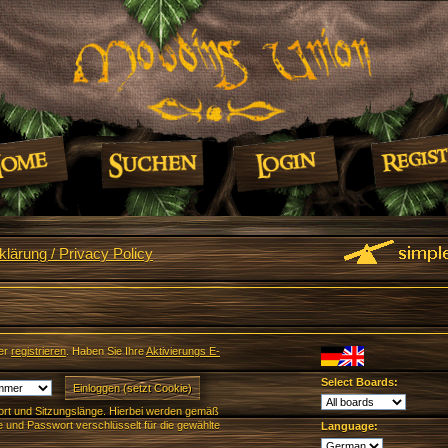
lärung / Privacy Policy
er
registrieren
. Haben Sie Ihre
Aktivierungs E-
Select Boards:
rt und Sitzungslänge. Hierbei werden gemäß
und Passwort verschlüsselt für die gewählte
Language: