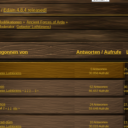
/
Edain 4.8.4 released!
Modifikationen
»
Ancient Forces of Arda
»
oderator:
Gebieter Lothlóriens
)
egonnen von
Antworten
/
Aufrufe
0 Antworten
25
eter Lothlóriens
30.856 Aufrufe
vo
ien
62 Antworten
30.
eter Lothlóriens
86.657 Aufrufe
von
«
1
2
3
...
5
»
ance
24 Antworten
27.
lf 2
59.648 Aufrufe
vo
«
1
2
Alle
»
azad-dûm
10 Antworten
13
eter Lothlóriens
30.015 Aufrufe
vo