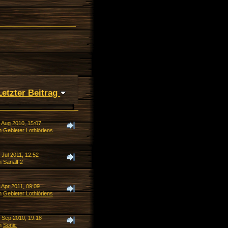
Letzter Beitrag
. Aug 2010, 15:07
n
Gebieter Lothlóriens
 Jul 2011, 12:52
 Sanalf 2
 Apr 2011, 09:09
n
Gebieter Lothlóriens
. Sep 2010, 19:18
n
Sonic