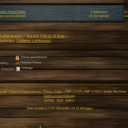
ionen-Vorschläge
1 Antworten
25
ar von Dol Amroth
19.211 Aufrufe
von
Modifikationen
»
Ancient Forces of Arda
»
oderator:
Gebieter Lothlóriens
)
Thema geschlossen
Fixiertes Thema
orten)
Umfrage
 Antworten)
essum
|
Datenschutzerklärung / Privacy Policy
|
SMF 2.0.15
|
SMF © 2017
,
Simple Machines
Datenschutzerklärung
XHTML
RSS
WAP2
Seite erstellt in 0.076 Sekunden mit 15 Abfragen.