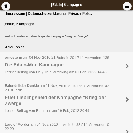
[Edain] Kampagne
Impressum
|
Datenschutzerklärung / Privacy Policy
[Edain] Kampagne
Feedback zu den einzelnen Maps der Kampagne "Krieg der Zwerge"
Sticky Topics
ernesto-m
am 04 Nov, 2010 21:40
Aufrufe: 201.714, Antworten: 138
Die Edain-Mod Kampagne
Letzter Beitrag von Only True Witchking am 01 Feb, 2022 14:48
Ealendril der Dunkle
am 11 Nov,
Aufrufe: 101.997, Antworten: 42
2010 15:05
Euer Lieblingsheld der Kampagne "Krieg der
Zwerge"
Letzter Beitrag von Ramanar am 19 Feb, 2012 20:49
Lord of Mordor
am 04 Nov, 2010
Aufrufe: 33.514, Antworten: 0
22:29